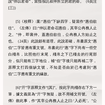
說“佯以君命”，當指假託叔仲所立的君的命。（6頁注
[三]）
[5]《校釋》:案:“惠伯”下缺四字，疑當作“惠伯欲
往”。《左傳》曰:“仲以君命召惠伯，其宰公冉務人止
之。”仲，即襄仲。蓋惠伯欲往，公冉務人方始止之
也。（24頁）此說頗有道理。此說若確，帛書原文“惠
伯”二字皆應有重文號。帛書此行“惠”字下尚有一些空
白殘帛，比照他行末尾，殘帛之下已殘去的行尾部
分，似只能有三字地位，補“伯”字後只能再補二字，
原釋文打四個缺文號，不知是否由於已考慮到“惠
伯”二字應有重文的緣故。
[6]“亓”字原釋文作“[其]”。按此字尚殘存右下方一
筆，據文義當為“亓”字無疑，故不用補文符號。《左
傳》敘此事，作“其宰公冉務人止之曰:‘入必死’。”公