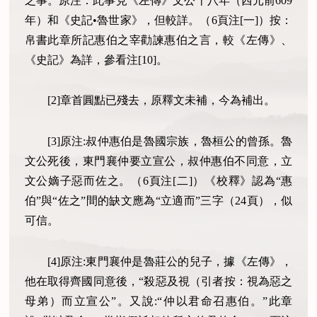
之事。原注：此事見《左傳》文公十八年（西元前609
年）和《史記•魯世家》，但較詳。（6頁注[一]）按：
帛書此章所記惠伯之宰勸諫惠伯之言，較《左傳》、
《史記》為詳，參看注[10]。
[2]章首圓點已殘去，原釋文未補，今為補出。
[3]原注:叔仲惠伯是魯國宗族，魯桓公的曾孫。魯
文公死後，東門襄仲要立宣公，叔仲惠伯不同意，立
文公嫡子惡而佐之。（6頁注[二]）《校釋》認為“惠
伯”與“佐之”間的缺文應為“立適而”三字（24頁），似
可信。
[4]原注:東門襄仲是魯莊公的兒子，據《左傳》，
他在取得齊國同意後，“殺惡及視（引者按：視為惡之
母弟）而立宣公”。又說:“仲以君命召惠伯。”此章