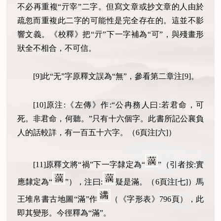
不必再重複“亓宰”二字。但寫文章或抄文章的人由於
疏忽而重複此二字的可能性是完全存在的。這並不影
響文義。《校釋》把“亓”下一字補為“可”，與殘畫形
狀全不相合，不可信。
[9]此“无”字原釋文誤為“無”，參看第二章注[9]。
[10]原注:《左傳》作:“公冉務人曰:若君命，可
死。非君命，何聽。”只有十六個字。此書所記公襄負
人的話較詳，有一百五十六字。（6頁注[六]）
[11]原釋文將“禍”下一字隸定為“
”（引者按:實
應隸定為“
”），注曰:
疑是滿。（6頁注[七]）馬
王堆帛書古地圖“滿”作
（《字形表》796頁），此
即其變形。今徑釋為“滿”。