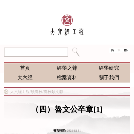
简
繁
EN
首頁
經學之聲
經學研究
大六經
檔案資料
關于我們
大六經工程/
續春秋/
春秋類文獻
（四）魯文公卒章[1]
發布時間:
2021-12-31