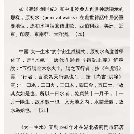
如《聖經·創世紀》和中非波桑人創世神話顯示的
那樣，原初水（
primeval waters
）在創世神話中居於重
要地位，原初水神話遍佈北歐、西伯利亞、美洲、近
東、印度、東南亞、大洋洲。【
20
】
中國“太一生水”的宇宙生成模式，原初水高度哲學
化了，是“水氣”。唐代孔穎達《禮記正義》解釋
說：“五行謂金木水火土。謂之五行者，按《白虎通》
雲：‘行者，言欲為天行氣也’……按《尚書·洪範》
雲：‘一曰水，二曰火，三曰木，四曰金，五曰土。’故
其次如是也。所以一曰水者，乾貞於十一月子，十一
月一陽生，故水數一也，又天地之內，水體最微，故
水為始也。”【
21
】
《太一生水》直到
1993
年才在湖北省荊門市郭店