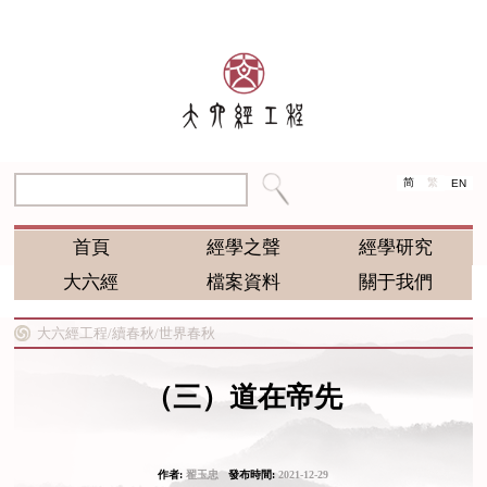
简
繁
EN
首頁
經學之聲
經學研究
大六經
檔案資料
關于我們
大六經工程/
續春秋/
世界春秋
（三）道在帝先
作者:
翟玉忠
發布時間:
2021-12-29