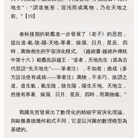
地生”：“謂道無形，混沌而成萬物，乃在天地之
前。”【
19
】
春秋後期的範蠡進一步發展了《老子》的思想，
提出道
-
氣
-
陰
-
陽
-
天地
-
寒暑、燥濕、日月、星辰、四
時，萬物相生的宇宙演化模式。《越絕書·越絕外傳枕
中第十六
》範蠡告訴越
王
：“道者，天地先生（當為古
代習語“先天地生”——筆者注），不知老；曲成（多
方設法使有成就——筆者注）萬物，不名巧。故謂之
道。道生氣，氣生陰，陰生陽，陽生天地。天地立，
然後有寒暑、燥濕、日月、星辰、四時，而萬物備。”
戰國先哲發展出了數理化的精細宇宙演化理論。
與歐幾裏德幾何範式不同，它是以河圖的數理模型為
基礎的。