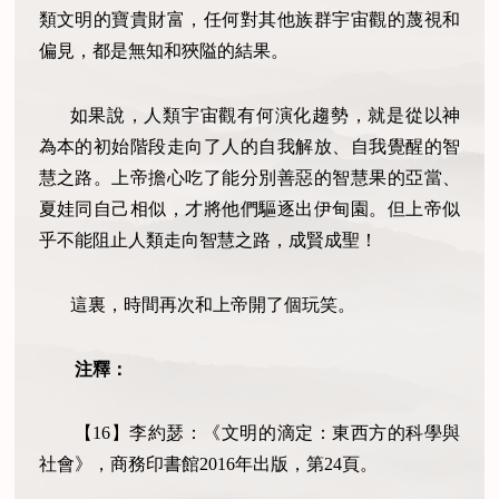
類文明的寶貴財富，任何對其他族群宇宙觀的蔑視和
偏見，都是無知和狹隘的結果。
如果說，人類宇宙觀有何演化趨勢，就是從以神
為本的初始階段走向了人的自我解放、自我覺醒的智
慧之路。上帝擔心吃了能分別善惡的智慧果的亞當、
夏娃同自己相似，才將他們驅逐出伊甸園。但上帝似
乎不能阻止人類走向智慧之路，成賢成聖！
這裏，時間再次和上帝開了個玩笑。
注釋：
【
16
】李約瑟：《文明的滴定：東西方的科學與
社會》，商務印書館
2016
年出版，第
24
頁。