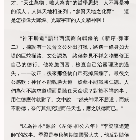
才、“天生萬物，唯人為貴”的哲學思想。人不再是神
的僕人，人與天地相並列，“參贊天地之化育”——這
是怎樣偉大輝煌、光耀宇宙的人文精神啊！
“神不勝道”語出西漢劉向輯錄的《新序·雜事
二》，據說有一次晉文公外出打獵，路遇一條身如大
堤的巨蛇攔路。文公認為，諸侯夢見不祥之物要修正
自己的德行。他乾脆回宮，檢查自己治國理政的過
失，一一改正，後來那怪物自己死掉腐爛了。最後文
公感歎：神怪不能戰勝大道，妖孽不能戰勝仁德。人
們為何不講求道理而是聽任天命呢？對於不祥的事，
用仁德應付就對了。文中說：“然夫神果不勝道，而妖
不勝德，奈何其無究理而任天也，應之以德而已。”
“民為神本”源於《左傳·桓公六年》“季梁諫追楚
師”的故事。季梁是春秋初期隨國賢大夫，他反對隨侯