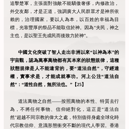
追擊楚軍，主張面對強敵不能驕傲奢侈，內修政治，
外交友鄰，才是正道，強調廣大人民群眾才是神所依
賴的，治理國家，要以人為本，以百姓的幸福為目
標，光靠豐厚的祭品不能取信於神。因為“夫民，神之
主也，是以聖王先成民而後致力於神”。
中國文化突破了智人走出非洲以來“以神為本”的
宇宙觀，認為萬事萬物都有其本來的狀態規律，這種
狀態規律是人不能違背的，要“道法自然”，守經達
權，實事求是，才能成就事功。河上公注“道法自
然”：“道性自然，無所法也。”【
25
】
道法萬物之自然——按照萬物的本性、特質去行
為，不將任何事物、信仰絕對化，這正是“道法自
然”超越不同宗教的偉大之處，特別值得身處全球化時
代宗教信仰、意識形態衝突不斷的現代人學習。香港