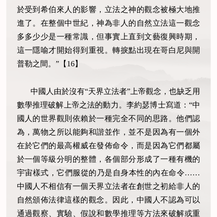
於受到希伯來人的影響，立法之神的觀念被極大地推
進了。在整個中世紀，神為非人的自然立法這一觀念
多多少少是一種常識，但事實上直到文藝復興時期，
這一隱喻才開始得到重視。轉捩點出現在哥白尼與開
普勒之間。”【
16
】
中國人由於沒有“天界立法者”上帝觀念，也缺乏用
數學推理破解上帝之法的動力。李約瑟博士寫道：“中
國人的世界觀則依賴於一種完全不同的思路。他們認
為，萬物之所以能夠和諧並作，並不是因為有一個外
在於它們的最高權威在發佈命令，而是因為它們都屬
於一個等級分明的整體，各個部分形成了一種有機的
宇宙樣式，它們服從的乃是自身本性的內在命令……
中國人不相信有一個天界立法者在創世之初給非人的
自然頒佈法律這樣的觀念。因此，中國人不認為可以
通過觀察、實驗、假說和數學推理等方法來破解或重