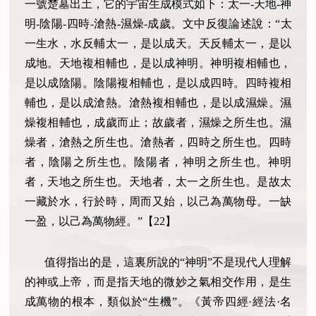
一號楚墓出土，它的宇宙生成模式如下：太一
-
天地
-
神
明
-
陰陽
-
四時
-
滄熱
-
濕燥
-
成歲。文中反復論述說：“太
一生水，水反輔太一，是以成天。天反輔太一，是以
成地。天地複相輔也，是以成神明。神明複相輔也，
是以成陰陽。陰陽複相輔也，是以成四時。四時複相
輔也，是以成滄熱。滄熱複相輔也，是以成濕燥。濕
燥複相輔也，成歲而止；故歲者，濕燥之所生也。濕
燥者，滄熱之所生也。滄熱者，四時之所生也。四時
者，陰陽之所生也。陰陽者，神明之所生也。神明
者，天地之所生也。天地者，太一之所生也。是故太
一藏於水，行於時，周而又始，以己為萬物母。一缺
一盈，以己為萬物經。”【
22
】
值得指出的是，這裏所說的“神明”不是現代人理解
的神或上帝，而是指天地的微妙之氣相交作用，是生
成萬物的根本，類似於“生機”。《黃帝四經·經法·名