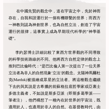
在中國先賢的觀念中，道在宇宙之中，先於神而
存在，自我和諧運行於一個有機聯繫的世界；而西方
一神教則認為神創世界，也為自然立法，創造了宇宙
運行的規律，這事實上成為早期現代科學的“神學基
礎”。
李約瑟博士詳細比較了東西方世界觀的不同導致
的科學技術路線的不同。他將西方自然定律的觀念上
推到巴比倫時代：“是巴比倫人第一次提出了一位天界
立法者為非人的自然現象‘立法’的觀念。太陽神馬爾杜
克
(Marduk)
被描繪成眾星的立法者。將這種觀念繼續
下去的與其說是古希臘的前蘇格拉底哲學家或亞裏士
多德主義者，不如說是斯多亞派（即斯多葛學派——
筆者注），他們構想了一種內在於世界的宇宙法，既
適用於人，也適用於非人的自然。在基督教時代，由