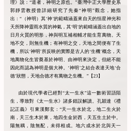
理》說：“道者，神明之原也。”臺灣中正大學歷史系
郭靜雲教授曾詳細研究了先秦“神明”觀念，她指
出：“（神明）其‘神’的範疇涵蓋來自天的恒星神光和
天所降神靈雨水質的神氣，其‘明’的範疇涵蓋出自地的
日月火質的明形，神與明互補相輔才能生育萬物。天
地不交，則無生機；有神明之交，天地之間便有了生
機，所以‘神明’所反映的實際是古人的‘生機’概念，天
地萬物化生皆奠基於神明、由神明來決定，但絕不能
因此而認為神明是個大神。‘神明’之結合表達天地‘合
德’狀態，天地合德才有萬物之生機。”【
23
】
由於現代學者已經對“太一生水”這一數術習語陌
生，導致對《太一生水》諸多錯誤解讀。
孔穎達《禮
記正義》引東漢鄭玄：“天一生水於北，地二生火於
南，天三生木於東，地四生金於西，天五生土於中。
陽無耦，陰無配，未得相成。地六成水於北與天一