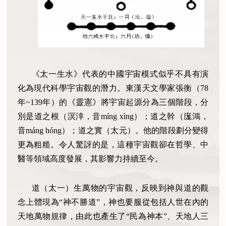
《太一生水》代表的中國宇宙模式似乎不具有演
化為現代科學宇宙觀的潛力。東漢天文學家張衡（
78
年
~139
年）的《靈憲》將宇宙起源分為三個階段，分
別是道之根（溟涬，音
m
í
ng x
ì
ng
）；道之幹（庬鴻，
音
m
á
ng h
ó
ng
）；道之實（太元）。他的階段劃分變得
更為粗糙。令人驚訝的是，這種宇宙觀卻在哲學、中
醫等領域高度發展，其影響力持續至今。
道（太一）生萬物的宇宙觀，反映到神與道的觀
念上體現為“神不勝道”，神也要服從包括人世在內的
天地萬物規律，由此也產生了“民為神本”、天地人三