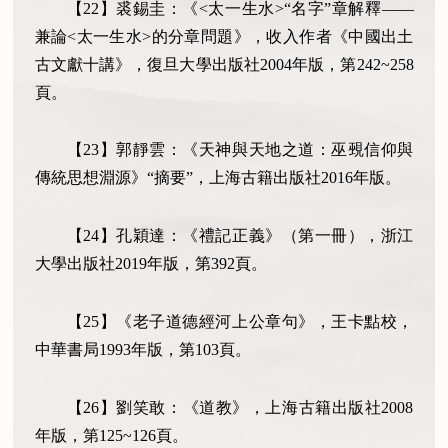
【
22
】裘錫圭：《
<
太一生水
>
“名字”章解釋——
兼論
<
太一生水
>
的分章問題》，收入作者《中國出土
古文獻十講》，復旦大學出版社
2004
年版，第
242~258
頁。
【
23
】郭靜雲：《天神與天地之道：巫覡信仰與
傳統思想淵源》“摘要”，上海古籍出版社
2016
年版。
【
24
】孔穎達：《禮記正義》（第一冊），浙江
大學出版社
2019
年版，第
392
頁。
【
25
】《老子道德經河上公章句》，王卡點校，
中華書局
1993
年版，第
103
頁。
【
26
】劉笑敢：《道教》，上海古籍出版社
2008
年版，第
125~126
頁。