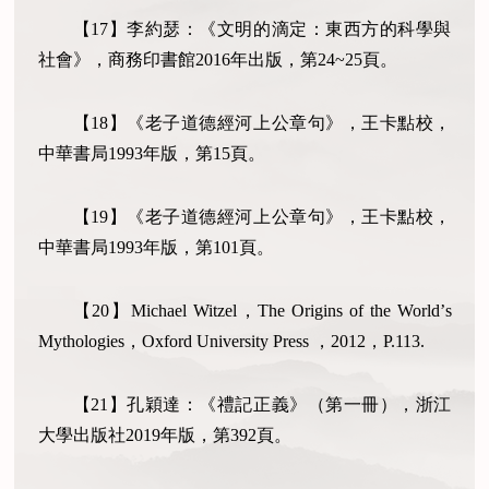
【
17
】李約瑟：《文明的滴定：東西方的科學與
社會》，商務印書館
2016
年出版，第
24~25
頁。
【
18
】《老子道德經河上公章句》，王卡點校，
中華書局
1993
年版，第
15
頁。
【
19
】《老子道德經河上公章句》，王卡點校，
中華書局
1993
年版，第
101
頁。
【
20
】
Michael Witzel
，
The Origins of the World
’
s
Mythologies
，
Oxford University Press
，
2012
，
P.113.
【
21
】孔穎達：《禮記正義》（第一冊），浙江
大學出版社
2019
年版，第
392
頁。