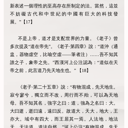
新表述一個理性的至高存在所制定的法。當然，這並
不妨礙古代和中世紀的中國有巨大的科技發
展。”【
17
】
不是上帝，道才是支配世界的力量。《老子》曾
多次提及“道在帝先”。《老子·第四章》說：“道沖（通
盅，器物虛空，比喻空虛——筆者注）……吾不知其
誰之子，象帝之先。”西漢河上公注認為：“道似在天
帝之前，此言道乃先天地生也。”
【
18
】
《老子·第二十五章》說：“有物混成，先天地生。
寂兮寥兮，獨立而不改，周行而不殆，可以為天地
母。吾不知其名，強字之曰：道，強為之名曰：大。
大曰逝，逝曰遠，遠曰反。故道大，天大，地大，王
亦大。域中有四大，而王居其一焉。人法地，地法
天，天法道，道法自然。”河上公注“有物混成，先天