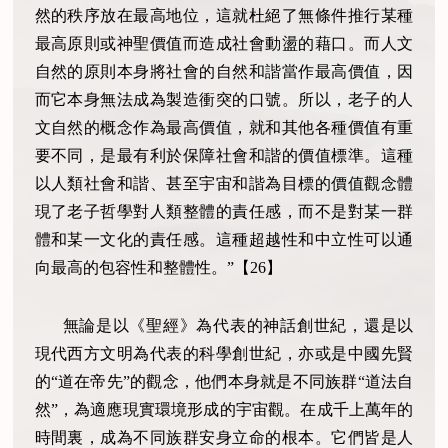
然的秩序放在最高地位，這就杜絕了無條件推行某種
最高原則或神聖價值而造成社會動盪的藉口。而人文
自然的原則本身將社會的自然和諧當作最高價值，因
而它本身無法成為製造衝突的口號。所以，老子的人
文自然的概念作為最高價值，就和其他各種價值有重
要不同，是最有利於保障社會和諧的價值標準。這種
以人類社會和諧、甚至宇宙和諧為目標的價值觀念體
現了老子哲學對人類整體的責任感，而不是對某一群
體和某一文化的責任感。這種超越性和中立性可以通
向最高的包容性和整體性。”【
26
】
無論是以《聖經》為代表的神話創世紀，還是以
現代西方文明為代表的科學創世紀，亦或是中國先賢
的“道在帝先”的觀念，他們本身就是不同族群“道法自
然”，為適應現實環境形成的宇宙觀。在成千上萬年的
時間裏，成為不同族群安身立命的根本。它們皆是人