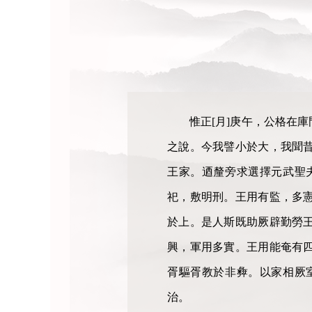
惟正[月]庚午，公格在
之說。今我譬小於大，我聞
王家。迺釐旁求選擇元武聖
祀，敷明刑。王用有監，多
於上。是人斯既助厥辟勤勞
興，軍用多實。王用能奄有
胥驅胥教於非彜。以家相厥
治。