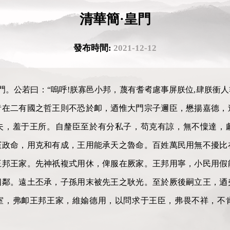
清華簡·皇門
發布時間:
2021-12-12
庫門。公若曰：“嗚呼!朕寡邑小邦，蔑有耆耇慮事屏朕位,肆朕衝
昔在二有國之哲王則不恐於卹，迺惟大門宗子邇臣，懋揚嘉德，
夫，羞于王所。自釐臣至於有分私子，苟克有諒，無不懍達，
憲政命，用克和有成，王用能承天之魯命。百姓萬民用無不擾比
王邦王家。先神祇複式用休，俾服在厥家。王邦用寧，小民用假
四鄰。遠土丕承，子孫用末被先王之耿光。至於厥後嗣立王，迺
室，弗卹王邦王家，維媮德用，以問求于王臣，弗畏不祥，不