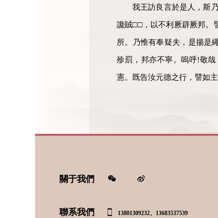
我王訪良言於是人，斯乃
讒賊□□，以不利厥辟厥邦。
所。乃惟有奉疑夫，是揚是
殄罰，邦亦不寧。嗚呼!敬
憲。既告汝元德之行，譬如主
關于我們
聯系我們
13801309232、13683537539