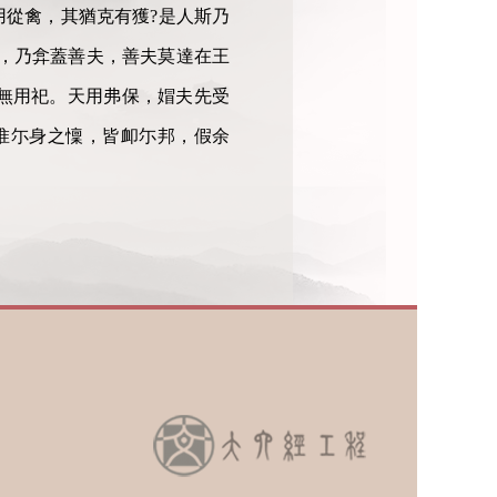
從禽，其猶克有獲?是人斯乃
，乃弇蓋善夫，善夫莫達在王
無用祀。天用弗保，媢夫先受
惟尓身之懍，皆卹尓邦，假余