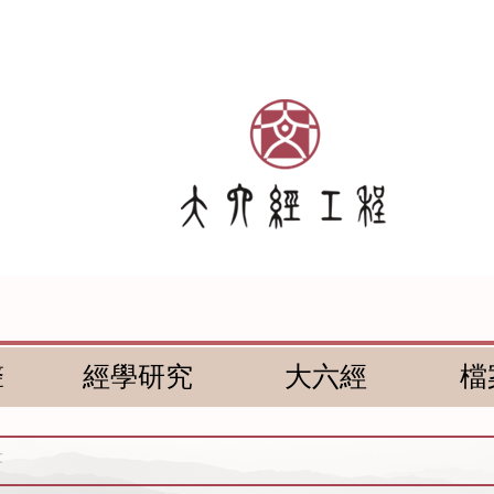
聲
經學研究
大六經
檔
書