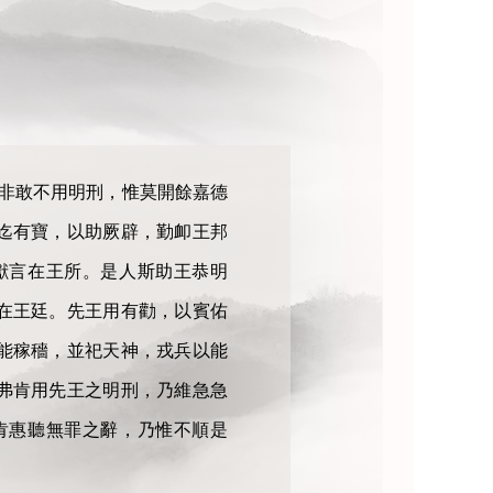
人非敢不用明刑，惟莫開餘嘉德
迄有寶，以助厥辟，勤卹王邦
獻言在王所。是人斯助王恭明
在王廷。先王用有勸，以賓佑
能稼穡，並祀天神，戎兵以能
弗肯用先王之明刑，乃維急急
肯惠聽無罪之辭，乃惟不順是