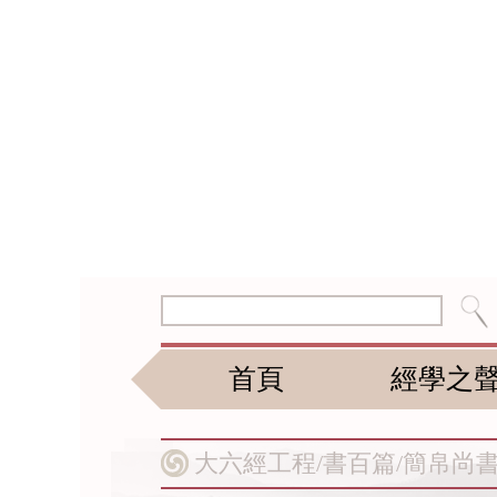
首頁
經學之
大六經工程/
書百篇/
簡帛尚