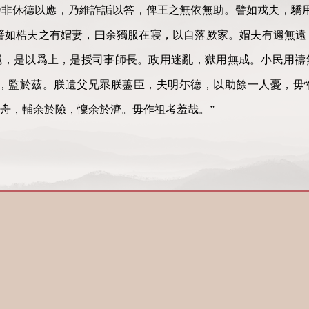
非休德以應，乃維詐詬以答，俾王之無依無助。譬如戎夫，驕用
譬如梏夫之有媢妻，曰余獨服在寢，以自落厥家。媢夫有邇無遠
繩，是以爲上，是授司事師長。政用迷亂，獄用無成。小民用禱
哉，監於茲。朕遺父兄眔朕藎臣，夫明尓德，以助餘一人憂，毋
舟，輔余於險，懍余於濟。毋作祖考羞哉。”