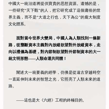
中國大一統治道將提供寶貴的思想資源。遺憾的是，
一些研究“天下觀”的人，把它研究成了這個庸俗的世
界主義，而不是“大道之行也，天下為公”的龐大制度
文化體系。
面對當今世界大變局，中國人為人類找到一條新
路，從壟斷資本主義對內放縱欲望對外放縱資本，走
向以禮儀為基礎，對內節制欲望對外節制資本的大一
統文明形態——人類命運共同體！
闡述大一統要義的經學，仿佛是從遠古穿越時空
一直延伸到未來的智慧之光，它照亮了人類未來的道
路。
——這也是大《六經》工程的終極目的。