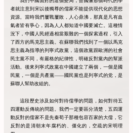
我們中國面對的這個變局，曾國藩那個時代的學
者就注意到宋以後獨尊的儒家不能提供現代化的思想
資源。當時我們屢戰屢敗，人心鼎沸，那真是凡有血
氣者皆有爭心，因為人人都知道中國要滅亡。這種情
況下，中國人民經過相當艱難的一個探索過程，引入
了西方的馬克思主義。在蘇聯我們找到了一個以馬克
思主義為指導的列寧式政黨，這個政黨跟歐洲的社會
民主黨不同，有嚴格的紀律性，明確反對黨內的幫派
活動。後來列寧式政黨在中國建立了兩個，一個是國
民黨，一個是共產黨——國民黨也是列寧式的党，是
蘇聯人幫助改組的。
這段歷史涉及如何對待儒學的問題，如何對待五
四運動反傳統的問題。我們一定要區分清楚，五四運
動反對的儒家不是先秦荀子那種包容百家的大儒，它
反對的是清朝末年腐朽的、僵化的，空疏的宋明理