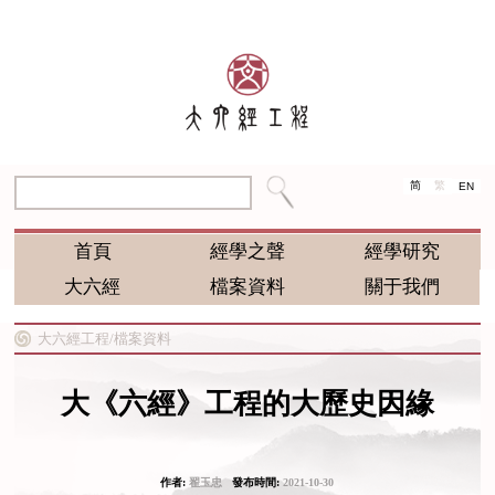
简
繁
EN
首頁
經學之聲
經學研究
大六經
檔案資料
關于我們
大六經工程/
檔案資料
大《六經》工程的大歷史因緣
作者:
翟玉忠
發布時間:
2021-10-30