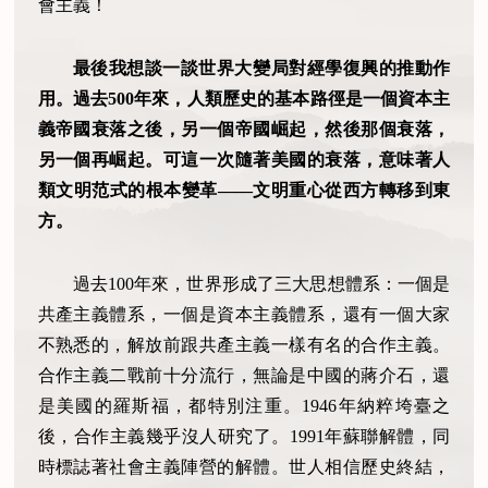
會主義！
最後我想談一談世界大變局對經學復興的推動作
用。過去500年來，人類歷史的基本路徑是一個資本主
義帝國衰落之後，另一個帝國崛起，然後那個衰落，
另一個再崛起。可這一次隨著美國的衰落，意味著人
類文明范式的根本變革——文明重心從西方轉移到東
方。
過去100年來，世界形成了三大思想體系：一個是
共產主義體系，一個是資本主義體系，還有一個大家
不熟悉的，解放前跟共產主義一樣有名的合作主義。
合作主義二戰前十分流行，無論是中國的蔣介石，還
是美國的羅斯福，都特別注重。1946年納粹垮臺之
後，合作主義幾乎沒人研究了。1991年蘇聯解體，同
時標誌著社會主義陣營的解體。世人相信歷史終結，