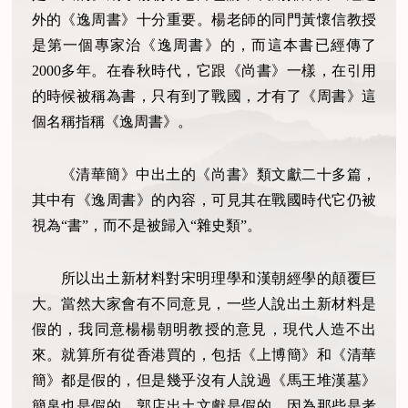
外的《逸周書》十分重要。楊老師的同門黃懷信教授
是第一個專家治《逸周書》的，而這本書已經傳了
2000多年。在春秋時代，它跟《尚書》一樣，在引用
的時候被稱為書，只有到了戰國，才有了《周書》這
個名稱指稱《逸周書》。
《清華簡》中出土的《尚書》類文獻二十多篇，
其中有《逸周書》的內容，可見其在戰國時代它仍被
視為“書”，而不是被歸入“雜史類”。
所以出土新材料對宋明理學和漢朝經學的顛覆巨
大。當然大家會有不同意見，一些人說出土新材料是
假的，我同意楊楊朝明教授的意見，現代人造不出
來。就算所有從香港買的，包括《上博簡》和《清華
簡》都是假的，但是幾乎沒有人說過《馬王堆漢墓》
簡帛也是假的，郭店出土文獻是假的，因為那些是考