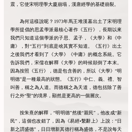
震，它使宋明理學大廈崩塌，漢唐經學的基礎崩裂。
為何這樣說呢？1973年馬王堆漢墓出土了宋明理
學所提倡的思孟學派最核心著作《五行》，長期以來
我們只知道這個學派的子思、孟子，《大學》和《中
庸》，對“五行”到底是啥其實不知道。《五行》出土
之後我們才看到了《大學》《中庸》的概念系統。它
告訴我們，宋儒在解釋《大學》的時候顛倒了本末。
因為按照《五行》，德是包含善的，所以《大學》“明
明德”是一種最高的狀態。《五行》中仁、義、禮、智
叫善，稱之為人道。而德稱之為天道，德包括除了善
行之外“聖”的境界，顯然是更高的一個層次。
按朱熹的解釋，“明明德”然後“親民”，他改成“新
民”，這個也改錯了，因為《易經•繫辭上》上說：“日
新之謂盛德”，日日增新其德行稱為盛德，不是說每天