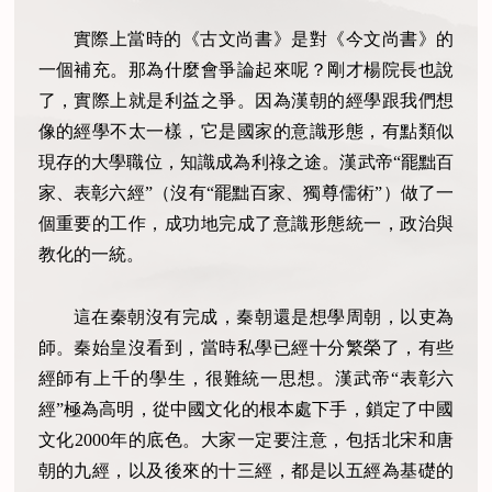
實際上當時的《古文尚書》是對《今文尚書》的
一個補充。那為什麼會爭論起來呢？剛才楊院長也說
了，實際上就是利益之爭。因為漢朝的經學跟我們想
像的經學不太一樣，它是國家的意識形態，有點類似
現存的大學職位，知識成為利祿之途。漢武帝“罷黜百
家、表彰六經”（沒有“罷黜百家、獨尊儒術”）做了一
個重要的工作，成功地完成了意識形態統一，政治與
教化的一統。
這在秦朝沒有完成，秦朝還是想學周朝，以吏為
師。秦始皇沒看到，當時私學已經十分繁榮了，有些
經師有上千的學生，很難統一思想。漢武帝“表彰六
經”極為高明，從中國文化的根本處下手，鎖定了中國
文化2000年的底色。大家一定要注意，包括北宋和唐
朝的九經，以及後來的十三經，都是以五經為基礎的