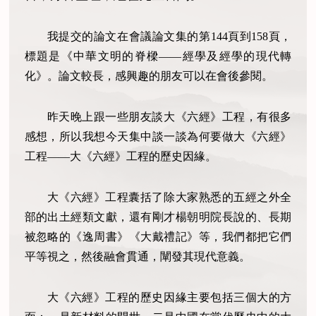
我提交的論文在會議論文集的第144頁到158頁，
標題是《中華文明的脊樑——經學及經學的現代轉
化》。論文較長，感興趣的朋友可以在會後參閱。
昨天晚上跟一些朋友談大《六經》工程，有很多
感想，所以我想今天集中談一談為何要做大《六經》
工程——大《六經》工程的歷史因緣。
大《六經》工程囊括了除大家熟悉的五經之外全
部的出土經類文獻，還有剛才楊朝明院長說的、長期
被忽略的《逸周書》《大戴禮記》等，我們都把它們
平等視之，然後融會貫通，闡發其現代意義。
大《六經》工程的歷史因緣主要包括三個大的方