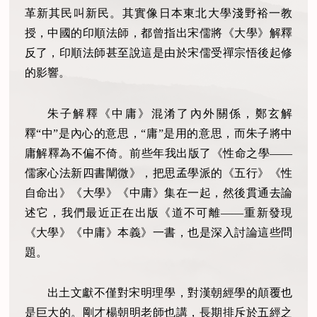
革新其民叫新民。其實像日本東北大學淺野裕一教
授，中國的印順法師，都曾指出宋儒將《大學》解釋
反了，印順法師甚至說這是由於宋儒受禪宗悟後起修
的影響。
朱子解釋《中庸》混淆了內外關係，鄭玄解
釋“中”是內心的意思，“庸”是用的意思，而朱子將中
庸解釋為不偏不倚。前些年我出版了《性命之學——
儒家心法新四書闡微》，把思孟學派的《五行》《性
自命出》《大學》《中庸》集在一起，然後貫通去論
述它，我們最近正在出版《道不可離——重新發現
《大學》《中庸》本義》一書，也是深入討論這些問
題。
出土文獻不僅對宋明理學，對漢朝經學的顛覆也
是巨大的。剛才楊朝明老師也講，長期排斥於五經之