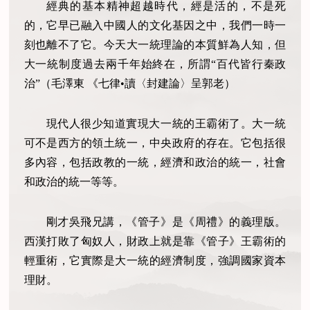
經典的基本精神超越時代，經是活的，不是死
的，它早已融入中國人的文化基因之中，我們一時一
刻也離不了它。今天大一統理論的本質鮮為人知，但
大一統制度過去兩千年始終在，所謂“百代皆行秦政
治”（毛澤東 《七律•讀〈封建論〉呈郭老）
現代人很少知道實現大一統的王霸術了。大一統
可不是西方的領土統一，中央政府的存在。它包括很
多內容，包括政教的一統，經濟和政治的統一，社會
和政治的統一等等。
剛才吳飛兄講，《管子》是《周禮》的義理版。
西漢打敗了匈奴人，財政上就是靠《管子》王霸術的
輕重術，它實際是大一統的經濟制度，強調國家資本
理財。