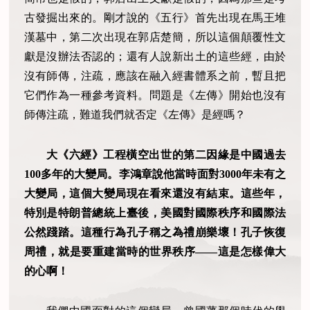
古發掘出來的。剛才說的《五行》首先出現在馬王堆
漢墓中，第二次出現在郭店楚簡，所以這個顛覆性文
獻是沒辦法否認的；還有人說新出土的這些經，由於
沒有師傳，注疏，應該在融入經書體系之前，暫且把
它們作為一種參考資料。問題是《左傳》開始也沒有
師傳注疏，難道我們就否定《左傳》是經嗎？
大《六經》工程橫空出世的第二因緣是中國過去
100多年的大變局。李鴻章說他當時面對3000年未有之
大變局，這個大變局現在看來還沒有結束。這些年，
特別是特朗普總統上臺後，美國對國際秩序和國際法
公然踐踏。這種行為孔子稱之為禮崩樂壞！孔子恢復
周禮，就是要重建當時的世界秩序——這是怎樣偉大
的心啊！