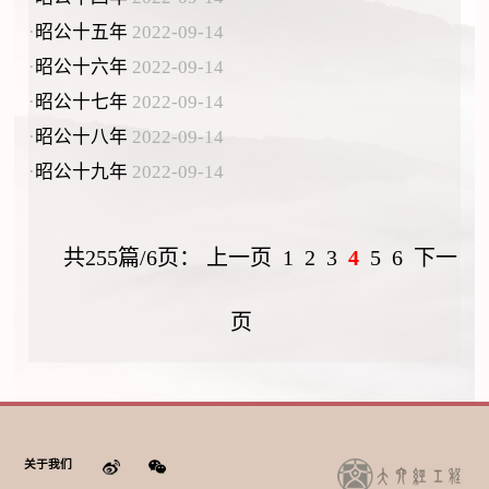
·
昭公十五年
2022-09-14
·
昭公十六年
2022-09-14
·
昭公十七年
2022-09-14
·
昭公十八年
2022-09-14
·
昭公十九年
2022-09-14
共255篇/6页：
上一页
1
2
3
4
5
6
下一
页
关于我们