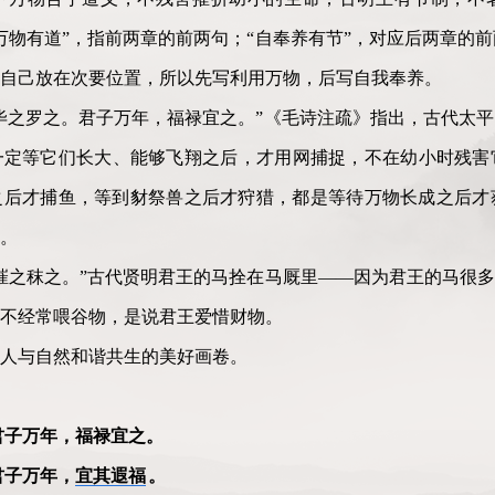
万物有道”，指前两章的前两句；“自奉养有节”，对应后两章的
自己放在次要位置，所以先写利用万物，后写自我奉养。
毕之罗之。君子万年，福禄宜之。”《毛诗注疏》指出，古代太
一定等它们长大、能够飞翔之后，才用网捕捉，不在幼小时残害
之后才捕鱼，等到豺祭兽之后才狩猎，都是等待万物长成之后才
。
摧之秣之。”古代贤明君王的马拴在马厩里——因为君王的马很多
不经常喂谷物，是说君王爱惜财物。
人与自然和谐共生的美好画卷。
君子万年，福禄宜之。
君子万年，
宜其遐福
。