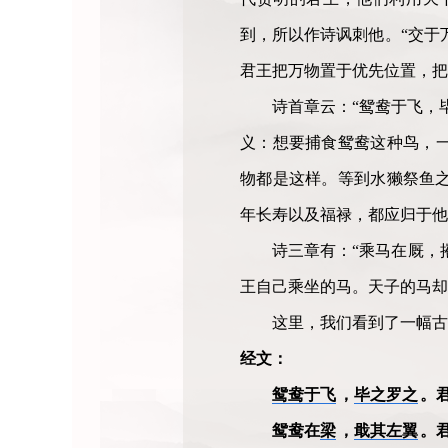
到，所以作诗讽刺他。“交于
君王把万物置于优先位置，把
诗首章云：“鸳鸯于飞，
义：想要捕食鸳鸯这种鸟，
物都是这样。等到水獭祭鱼
年长寿以及福禄，都应归于他
诗三章有：“乘马在厩，
王自己乘坐的马。天子的马却
这里，我们看到了一幅古
经文：
鸳鸯于飞
，
毕之罗之
。
鸳鸯在
梁
，
戢其左翼
。