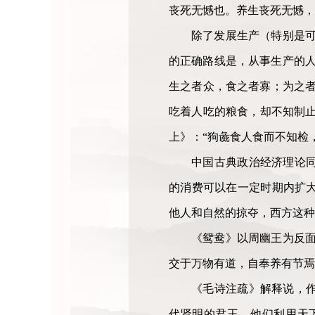
丧死无憾也。养生丧死无憾，
除了发展生产（特别是可
的正确路线是，从事生产的人
生之者众，食之者寡；为之者
吃着人吃的粮食，却不知制止
上》：“狗彘食人食而不知检
中国古典政治经济理论
的消费可以在一定时期内扩
他人和自然的掠夺，西方这种
《鸳鸯》以周幽王为反面
交于万物有道，自奉养有节焉
《毛诗注疏》解释说，
代贤明的君王，他们利用天