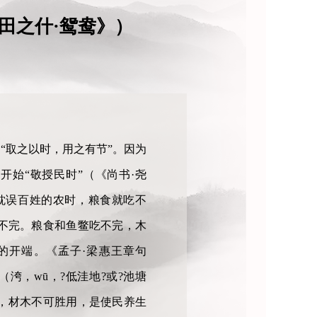
田之什·鸳鸯》）
“取之以时，用之有节”。因为
始“敬授民时”（《尚书·尧
耽误百姓的农时，粮食就吃不
不完。粮食和鱼鳖吃不完，木
的开端。《孟子·梁惠王章句
洿，wū，?低洼地?或?池塘
，材木不可胜用，是使民养生