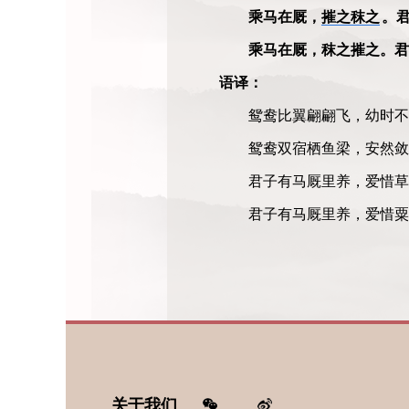
乘马在厩，
摧之秣之
。
乘马在厩，秣之摧之。君
语译：
鸳鸯比翼翩翩飞，幼时不
鸳鸯双宿栖鱼梁，安然敛
君子有马厩里养，爱惜草
君子有马厩里养，爱惜粟
关于我们