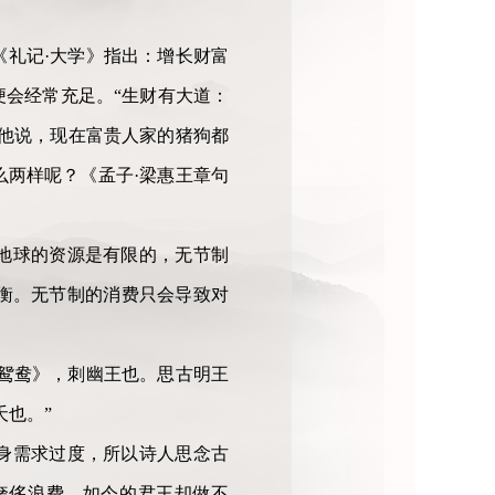
礼记·大学》指出：增长财富
会经常充足。“生财有大道：
。他说，现在富贵人家的猪狗都
两样呢？《孟子·梁惠王章句
地球的资源是有限的，无节制
衡。无节制的消费只会导致对
《鸳鸯》，刺幽王也。思古明王
夭也。”
身需求过度，所以诗人思念古
奢侈浪费。如今的君王却做不