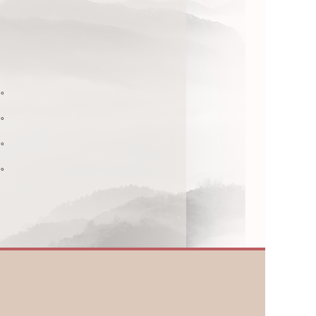
。
。
。
。