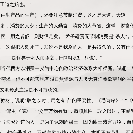
王道之始也。”
再生产品的生产），还要注意节制消费，这才是大道、天道。《
多，消费的人少；生产的人勤奋，消费的人节省。这样，财富便
疾，用之者舒，则财恒足矣。”孟子谴责无节制消费是“杀人”
，这跟把人刺死了，却说不是我杀的人，是兵器杀的，又有什么
，……是何异于刺人而杀之，曰‘非我也，兵也’。”
同当代西方以消费主义为中心的政治经济体系大相径庭。试想：
大需求，但不可能实现有限自然资源与人类无穷消费欲望间的平
文明形态注定是不可持续的。
教材，说明“取之以时，用之有节”的重要性。《毛诗序》：“
。”郑玄《笺》：“‘交于万物有道’，谓顺其性，取之以时，不暴
作《鸳鸯》诗的人，是为了讽刺周幽王。因为幽王残害万物，自
下万物合乎道义，不残害摧折幼小的生命；古明王有节制，不