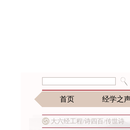
首页
经学之
大六经工程/
诗四百/
传世诗