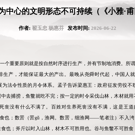
为中心的文明形态不可持续（《小雅·甫
作者:
翟玉忠 杨惠芬
发布时间:
2026-06-22
一个重要原则就是按自然时序进行生产，并有节制地消费。所谓
排生产，才能保证最大的产出。最晚从尧舜时代起，中国人就开
展为法令性质的月令体系。孟子告诉梁惠王：政府征发劳役不
沼中去捕捞，鱼鳖就吃不完；按一定的时令采伐山林，木材就用
死丧没有什么不满了。百姓对生养死丧没有不满，这是王道
食也；数罟（罟gǔ，渔网。数罟，细渔网——笔者注）不入洿（
胜食也；斧斤以时入山林，材木不可胜用也。谷与鱼鳖不可胜食