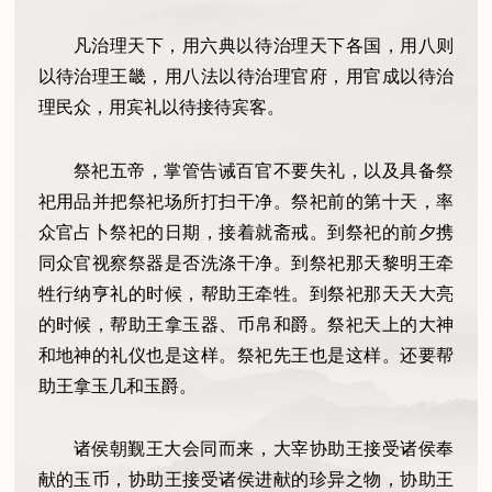
凡治理天下，用六典以待治理天下各国，用八则
以待治理王畿，用八法以待治理官府，用官成以待治
理民众，用宾礼以待接待宾客。
祭祀五帝，掌管告诫百官不要失礼，以及具备祭
祀用品并把祭祀场所打扫干净。祭祀前的第十天，率
众官占卜祭祀的日期，接着就斋戒。到祭祀的前夕携
同众官视察祭器是否洗涤干净。到祭祀那天黎明王牵
牲行纳亨礼的时候，帮助王牵牲。到祭祀那天天大亮
的时候，帮助王拿玉器、币帛和爵。祭祀天上的大神
和地神的礼仪也是这样。祭祀先王也是这样。还要帮
助王拿玉几和玉爵。
诸侯朝觐王大会同而来，大宰协助王接受诸侯奉
献的玉币，协助王接受诸侯进献的珍异之物，协助王