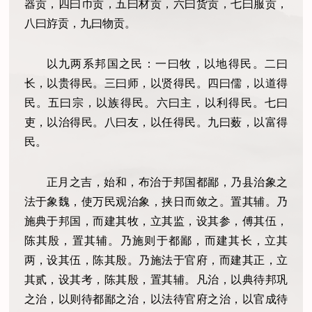
器贡，四曰币贡，五曰材贡，六曰货贡，七曰服贡，
八曰斿贡，九曰物贡。
以九两系邦国之民：一曰牧，以地得民。二曰
长，以贵得民。三曰师，以贤得民。四曰儒，以道得
民。五曰宗，以族得民。六曰主，以利得民。七曰
吏，以治得民。八曰友，以任得民。九曰薮，以富得
民。
正月之吉，始和，布治于邦国都鄙，乃县治象之
法于象魏，使万民观治象，挟日而敛之。置其辅。乃
施典于邦国，而建其牧，立其监，设其参，傅其伍，
陈其殷，置其辅。乃施则于都鄙，而建其长，立其
两，设其伍，陈其殷。乃施法于官府，而建其正，立
其贰，设其考，陈其殷，置其辅。凡治，以典待邦巩
之治，以则待都鄙之治，以法待官府之治，以官成待