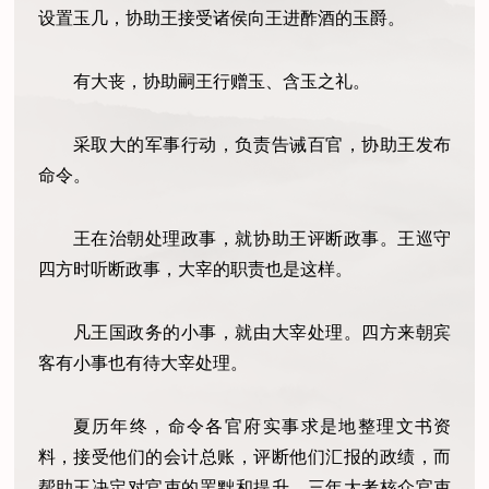
设置玉几，协助王接受诸侯向王进酢酒的玉爵。
有大丧，协助嗣王行赠玉、含玉之礼。
采取大的军事行动，负责告诫百官，协助王发布
命令。
王在治朝处理政事，就协助王评断政事。王巡守
四方时听断政事，大宰的职责也是这样。
凡王国政务的小事，就由大宰处理。四方来朝宾
客有小事也有待大宰处理。
夏历年终，命令各官府实事求是地整理文书资
料，接受他们的会计总账，评断他们汇报的政绩，而
帮助王决定对官吏的罢黜和提升。三年大考核众官吏