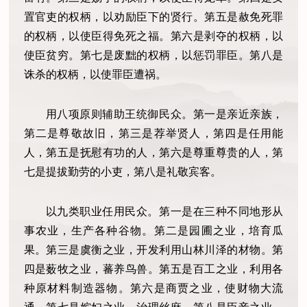
置官吏的权柄，以劝励臣下的贤行。第五是赦免死罪
的权柄，以使臣得免死之福。第六是剥夺的权柄，以
使臣贫穷。第七是废黜的权柄，以惩罚罪臣。第八是
诛杀的权柄，以使罪臣遭祸。
用八项原则辅助王统御民众。第一是亲近亲族，
第二是尊敬故旧，第三是荐举贤人，第四是任用能
人，第五是抚慰有功的人，第六是尊重尊贵的人，第
七是提拔勤劳的小吏，第八是礼敬宾客。
以九类职业任用民众。第一是在三种不同地形从
事农业，生产各种谷物。第二是园圃之业，培育瓜
果。第三是虞衡之业，开发利用山林川泽的材物。第
四是薮牧之业，蕃养鸟兽。第五是百工之业，利用各
种原材料制造器物。第六是商贾之业，使财物大流