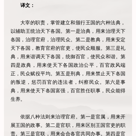
译文：
大宰的职责，掌管建立和颁行王国的六种法典，
以辅助王统治天下各国。第一是治典，用来治理天下
各国，治理官府，治理民众。第二是教典，用来安定
天下各国，教育官府的官吏，使民众顺服。第三是礼
典，用来谐调天下各国，统御百官，使民众和谐。第
四是政典，用来使天下各国政治公平，百官政风端
正，民众赋役平均。第五是刑典，用来禁止天下各国
的叛逆，惩罚百官的违法者，纠察民众。第六是事
典，用来使天下各国富强，百官胜任职事，民众能得
生养。
依据八种法则来治理官府。第一是官属，用来开
展王国的政事。第二是官职，用来区别王国官吏的职
责。第三是官联，用来会合各官共同办事。第四是官