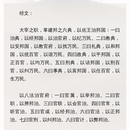
经文：
大宰之职，掌建邦之六典，以佐王治邦国：一曰
治典，以经邦国，以治官府，以纪万民。二曰教典，
以安邦国，以教官府，以扰万民。三曰礼典，以和邦
国，以统百官，以谐万民。四曰政典，以平邦国，以
正百官，以均万民。五曰刑典，以诘邦国，以刑百
官，以纠万民。六曰事典，以富邦国，以任百官，以
生万民。
以八法治官府：一曰官属，以举邦治。二曰官
职，以辨邦治。三曰官联，以会官治。四曰官常，以
听官治。五曰官成，以经邦治。六曰官法，以正邦
治。七曰官刑，以纠邦治。八曰官计，以弊邦治。