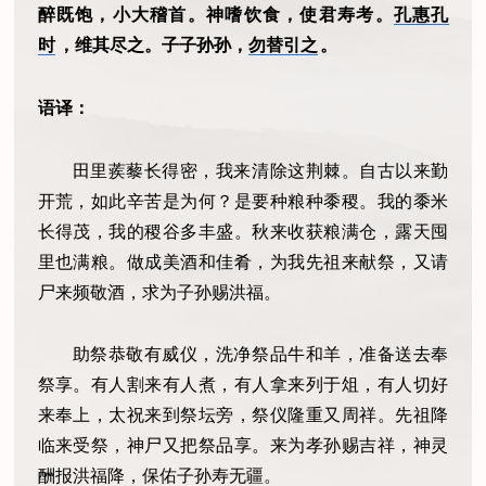
醉既饱，小大稽首。神嗜饮食，使君寿考。
孔惠孔
时
，维其尽之。子子孙孙，
勿替引之
。
语译：
田里蒺藜长得密，我来清除这荆棘。自古以来勤
开荒，如此辛苦是为何？是要种粮种黍稷。我的黍米
长得茂，我的稷谷多丰盛。秋来收获粮满仓，露天囤
里也满粮。做成美酒和佳肴，为我先祖来献祭，又请
尸来频敬酒，求为子孙赐洪福。
助祭恭敬有威仪，洗净祭品牛和羊，准备送去奉
祭享。有人割来有人煮，有人拿来列于俎，有人切好
来奉上，太祝来到祭坛旁，祭仪隆重又周祥。先祖降
临来受祭，神尸又把祭品享。来为孝孙赐吉祥，神灵
酬报洪福降，保佑子孙寿无疆。