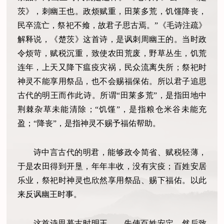
茨》，刺幽王也。政烦赋重，田莱多荒，饥馑降丧，
民卒流亡，祭祀不飨，故君子思古焉。”《毛诗注疏》
解释说，《楚茨》这首诗，是讽刺周幽王的。当时政
令烦苛，赋税沉重，致使农田荒废，野草丛生，饥荒
连年，上天又降下瘟疫灾祸，民众流离失所；祭祀时
神灵不能享用祭品，也不会赐福保佑。所以君子追思
古代的明王而作此诗。所谓“田莱多荒”，是指田地中
荆棘杂草未能清除；“饥馑”，是指粮仓米谷未能充
盈；“降丧”，是指神灵不赐予福佑帮助。
诗中言古代的明君，能够政令简省、赋税轻薄，
于是农田得到开垦，年年丰收，没有灾疫；百姓安居
乐业，祭祀时神灵也欣然享用祭品、赐下福佑。以此
来反讽幽王时事。
这首诗思慕古时明王——先使百姓安定，然后致