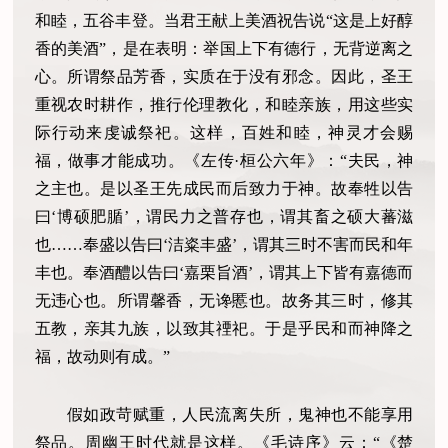
和睦，五谷丰登。当君王献上美酒祝告说“这是上好醇
香的美酒”，是在表明：举国上下有德行，无背逆离之
心。所谓祭品芳香，实质在于没有邪念。因此，圣王
重视农时耕作，推行伦理教化，和睦亲族，用这些实
际行动来虔诚祭祀。这样，百姓和睦，神灵才会赐
福，做事才能成功。《左传·桓公六年》：“夫民，神
之主也。是以圣王先成民而后致力于神。故奉牲以告
曰‘博硕肥腯’，谓民力之普存也，谓其畜之硕大蕃滋
也……奉盛以告曰‘洁粢丰盛’，谓其三时不害而民和年
丰也。奉酒醴以告曰‘嘉栗旨酒’，谓其上下皆有嘉德而
无违心也。所谓馨香，无谗慝也。故务其三时，修其
五教，亲其九族，以致其禋祀。于是乎民和而神降之
福，故动则有成。”
假如政苛赋重，人民流离失所，鬼神也不能享用
祭品。周幽王时代就是这样。《毛诗序》云：“《楚