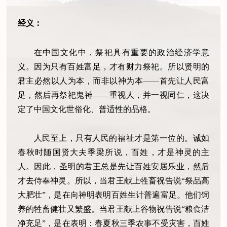
经义：
在中国文化中，祭祀具有重要的政治经济学意
义。因为只有百姓富足，才有财力祭祀。所以贤明的
君主必然以人为本，而非以神为本——首先让人民富
足，然后再祭祀鬼神——重视人，并一视同仁，这决
定了中国文化世俗化、普适性的品格。
人民至上，只有人民的福祉才是第一位的。诚如
春秋时随国贤大夫季梁所说，百姓，才是神灵的主
人。因此，圣明的君王总是先让百姓安居乐业，然后
才去侍奉神灵。所以，当君王献上牲畜祝告说“祭品高
大肥壮”，是在向神明表明百姓生计普遍富足。他们饲
养的牲畜健壮又繁盛。当君王献上谷物祝告说“粮食洁
净充足”，是在表明：春夏秋三季农事不受灾害，百姓