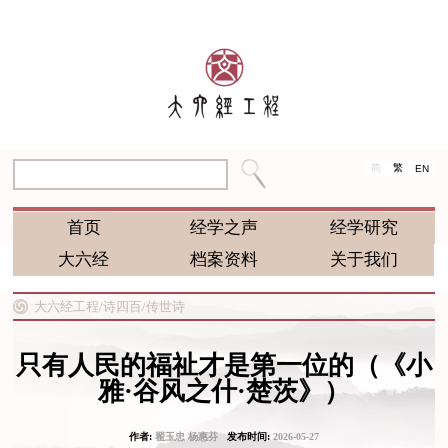
简
繁
EN
首页
经学之声
经学研究
大六经
档案资料
关于我们
大六经工程/
诗四百/
传世诗
只有人民的福祉才是第一位的（《小
雅·谷风之什·楚茨》）
作者:
翟玉忠 杨惠芬
发布时间:
2026-05-27