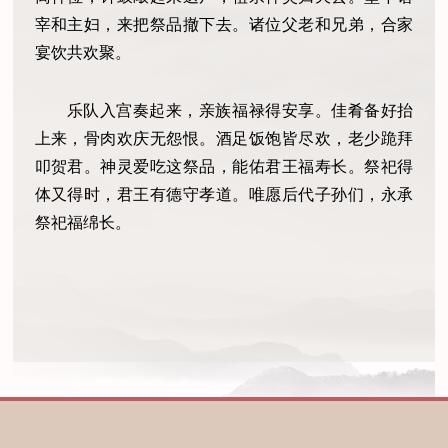
宰和主妇，来把祭品撤下去。诸位父老和兄弟，合家
宴饮共欢聚。
乐队入宫奏起来，亲族福禄得安享。佳肴备好抬
上来，骨肉欢庆无怨恨。酒足饭饱皆尽欢，老少跪拜
叩贺君。神灵爱吃这祭品，能佑君王福寿长。祭祀得
体又得时，君王有德守孝道。唯愿后代子孙们，永承
祭祀福绵长。