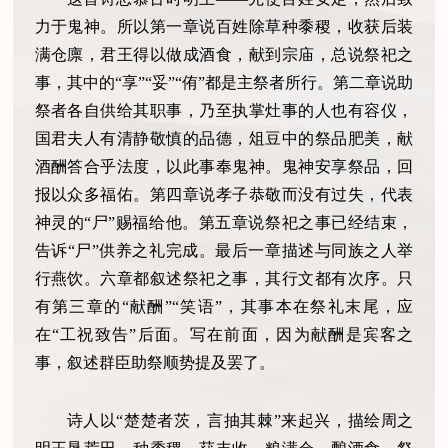
力于鬼神。所以第一章说百姓除草种黍稷，收获后装
满仓廪，君王得以做成酒食，献到宗庙，总说祭祀之
事，其中的“享”“妥”“侑”都是主祭者所行。第二章说助
祭者各自供给其职事，乃至执掌灶事的人也有容仪，
国君夫人有清静敬慎的品德，俎豆中的祭品肥美，献
酒酬答合乎法度，以此事奉鬼神。鬼神安享祭品，回
报以众多福佑。第四章说孝子恭敬而没有过失，代表
神灵的“尸”赐福给他。第五章说祭祀之事已经结束，
告诉“尸”供养之礼完成。最后一章描述与同族之人举
行燕饮。六章都叙述祭祀之事，其行文都有次序。只
有第三章的“献酬”“笑语”，其事本在祭礼末尾，应
在“工祝致告”后面。写在前面，因为献酬是宾客之
事，叙述群臣助祭顺势提及罢了。
诗人以“楚楚者茨，言抽其棘”来起兴，描绘周之