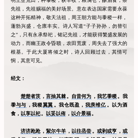
明王垦荒田，种黍稷，获丰收，粮满仓，酿酒食，祭
先祖，先祖赐福的美好场景。意在表达国家需要永葆
这种开拓精神，敬天法祖，周王朝方能与黍稷一样，
蓬勃兴盛，仓廪丰实。诗人写道“子子孙孙，勿替引
之”，只有永承祭祀，铭记先祖，才能获得繁盛发展的
动力，而幽王政令昏聩，农田荒废，周失去了强大的
根基。于此大厦将倾之时，诗人回顾过去，其情可
悯，其意可见。
经文：
楚楚者茨
，
言抽其棘
。
自昔何为
，
我艺黍稷
。我
黍
与与
，我稷
翼翼
。我仓既盈，
我庾维亿
。以为酒
食，
以享以祀
。
以妥以侑
，
以介景福
。
济济跄跄
，
絜尔牛羊
，
以往烝尝
。
或剥或亨
，
或