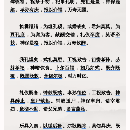
肆或将
。
祝祭于祊
，
祀事孔明
。先祖是
皇
，
神保是
飨
。
孝孙有庆
，
报以介福
，万寿无疆。
执爨踖踖
，
为俎孔硕
。
或燔或炙
，
君妇莫莫
。
为
豆孔庶
，为宾为客。献酬交错，礼仪
卒度
，笑语
卒
获
。神保是
格
，报以介福，万寿攸
酢
。
我孔熯矣
，
式礼莫愆
。
工祝
致告，
徂赉孝孙
。
苾
芬孝祀
，神嗜饮食。
卜尔百福
，
如几如式
。
既齐既
稷
，
既匡既敕
。
永锡尔极
，时万时亿。
礼仪既备，
钟鼓既戒
。孝孙
徂位
，工祝致告。
神
具醉止
，
皇尸载起
。钟鼓送尸，神保聿归。诸宰君
妇，
废彻不迟
。诸父兄弟，
备言燕私
。
乐具入奏，
以绥后禄
。尔殽既
将
，莫怨具庆。既