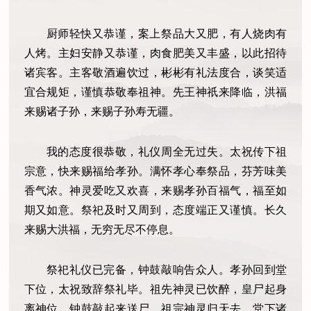
厨师轻快又恭谨，案上祭品大又肥，有人烧肉有
人烤。主妇安静又恭谨，肉食肥美又丰盛，以此招待
诸宾客。主客敬酒遍饮过，彬彬有礼法度合，谈笑适
宜合规矩，谨慎恭敬奉祖神。先王神祇来降临，洪福
来赐诸子孙，来赐子孙寿无疆。
我的态度很恭敬，礼仪周全无过失。太祝传下祖
宗意，快来赐福给孝孙。满怀孝心奉祭品，芬芳味美
香气浓。神灵爱吃又欢喜，来赐孝孙百福气，福至如
期又如意。祭祀及时又周到，态度端正又谨慎。长久
来赐大洪福，无穷无尽不停息。
祭祀礼仪已完备，钟鼓敲响告众人。孝孙回到堂
下位，太祝致辞祭礼毕。祖先神灵已饮醉，皇尸起身
离神位，钟鼓敲起来送尸，祖宗神灵归天去。堂下诸