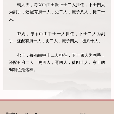
朝大夫，每采邑由王派上士二人担任，下士四人
为副手，还配有府一人，史二人，庶子八人，徒二十
人。
都则，每采邑由中士一人担任，下士二人为副
手，还配有府一人，史二人，庶子四人，徒八十人。
都士，每都由中士二人担任，下士四人为副手，
还配有府二人，史四人，胥四人，徒四十人。家土的
编制也是这样。
关于我们