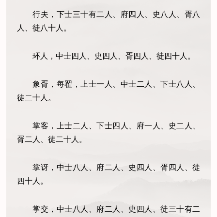
行夫，下士三十有二人、府四人、史八人、胥八
人、徒八十人。
环人，中士四人、史四人、胥四人、徒四十人。
象胥，每翟，上士一人、中士二人、下士八人、
徒二十人。
掌客，上士二人、下士四人、府一人、史二人、
胥二人、徒二十人。
掌讶，中士八人、府二人、史四人、胥四人、徒
四十人。
掌交，中士八人、府二人、史四人、徒三十有二