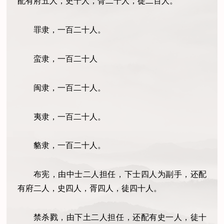
配有府五人，史十人，胥二十人，徒二百人。
罪隶，一百二十人。
蛮隶，一百二十人
闽隶，一百二十人。
夷隶，一百二十人。
貉隶，一百二十人。
布宪，由中士二人担任，下士四人为副手，还配
有府二人，史四人，胥四人，徒四十人。
禁杀戮，由下土二人担任，还配有史一人，徒十