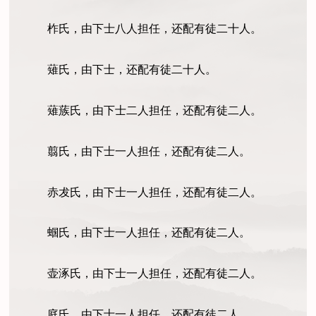
柞氏，由下士八人担任，还配有徒二十人。
薙氏，由下士，还配有徒二十人。
薙蔟氏，由下士二人担任，还配有徒二人。
翦氏，由下士一人担任，还配有徒二人。
赤犮氏，由下士一人担任，还配有徒二人。
蝈氏，由下士一人担任，还配有徒二人。
壶涿氏，由下士一人担任，还配有徒二人。
庭氏，由下士一人担任，还配有徒二人。