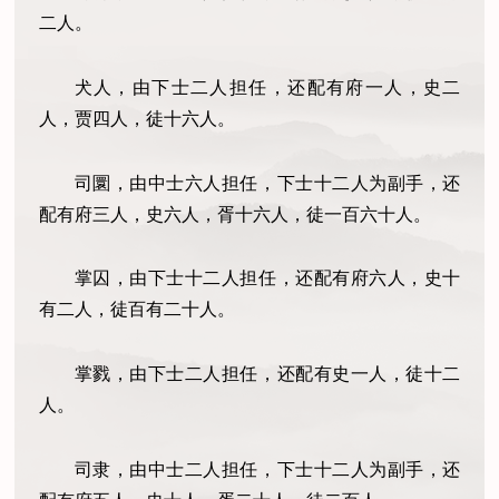
二人。
犬人，由下士二人担任，还配有府一人，史二
人，贾四人，徒十六人。
司圜，由中士六人担任，下士十二人为副手，还
配有府三人，史六人，胥十六人，徒一百六十人。
掌囚，由下士十二人担任，还配有府六人，史十
有二人，徒百有二十人。
掌戮，由下士二人担任，还配有史一人，徒十二
人。
司隶，由中士二人担任，下士十二人为副手，还