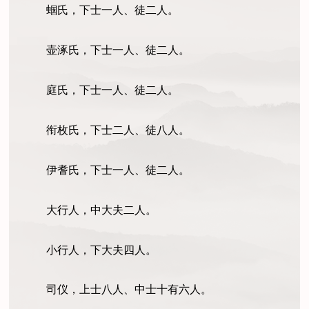
蝈氏，下士一人、徒二人。
壶涿氏，下士一人、徒二人。
庭氏，下士一人、徒二人。
衔枚氏，下士二人、徒八人。
伊耆氏，下士一人、徒二人。
大行人，中大夫二人。
小行人，下大夫四人。
司仪，上士八人、中士十有六人。