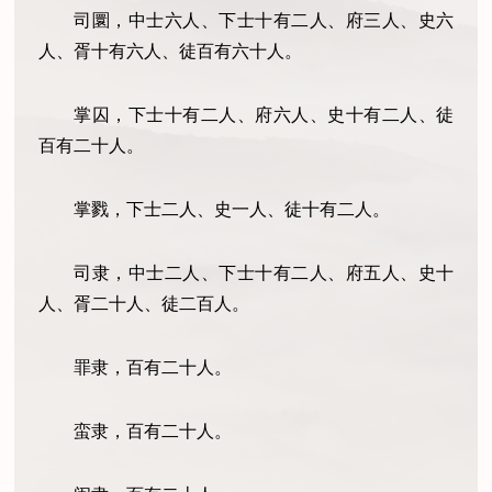
司圜，中士六人、下士十有二人、府三人、史六
人、胥十有六人、徒百有六十人。
掌囚，下士十有二人、府六人、史十有二人、徒
百有二十人。
掌戮，下士二人、史一人、徒十有二人。
司隶，中士二人、下士十有二人、府五人、史十
人、胥二十人、徒二百人。
罪隶，百有二十人。
蛮隶，百有二十人。