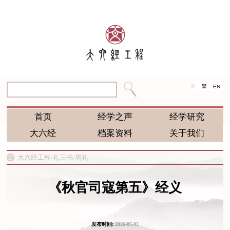
简
繁
EN
首页
经学之声
经学研究
大六经
档案资料
关于我们
大六经工程/
礼三书/
周礼
《秋官司寇第五》经义
发布时间:
2026-05-02