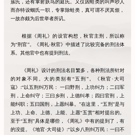
蔟氏，还有掌射妖鸟的庭氏。又仅因蛙类的叫声吵人
而亦特设蝈氏一职，专掌除蛙类，真可谓不厌其烦，
一故亦颇为后世举者所讥。
根据《周礼》的设官构想，秋官主刑，所以称
为“刑官”。《周礼·秋官》中描述了比较完备的刑法体
系。其他官中也有提到刑法。
《周礼》设计的刑法名目繁多，各种刑法所针对
的对象不同。大的类别有“五刑”。《秋官·大司
寇》:“以五刑纠万民： 一曰野刑，上功纠力；二曰军
刑，上命纠守；三曰乡刑，上德纠孝；四曰官刑，上
能纠职；五曰国刑，上愿纠暴。”在这里，“五刑”是与
上功、上命、上德、上能、上愿“五赏”相对提出的。
至于“五刑”具体是哪些，《周礼》中有的提到了，有
的没提。《地官·大司徒》:“以乡八刑纠万民：一曰不