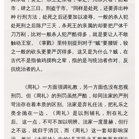
市，肆之三日。刑盗于市。”同样是处死，还要弄出种
种 行刑方法，处死之后还要加以凌辱。一般的杀人犯
处死刑之后陈尸三天，杀死王的亲属的却要把尸体千
刀万剐，比对一般杀人犯严酷得多，就是要让人不敢
触动王室。《掌戮》里特别提到对于“贼”要腰斩，较
之一般的砍头更要严厉得多。这又是为什么？贼，在
古代不是指偷鸡摸狗之辈，指的是与统治者作对、反
抗统治者的人。
《周礼》一方面强调礼教，另一方面也没有忽视
刑罚。但《周礼》的刑罚虽然严酷，却同法家的严刑
苛法存在着本质的区别。法家是弃礼任法，把礼乐之
类全抛在一边，《周礼》是以刑辅礼，刑在礼之
后。 这一点，不可不加以明辨。法家一度显赫，但行
之不远，就归于消沉，而《周礼》这一套却影响深