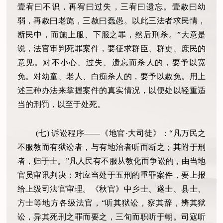
壹宥曰不识，再宥曰过失，三宥曰遗忘。壹赦曰幼
弱，再赦曰老旄，三赦曰蠢愚。以此三法者求民情，
断民中，而施上服、下服之罪，然后刑杀。”大意是
说，法官审判死罪案件，要征求群臣、群吏、庶民的
意见。对不小心、过失、遗忘而杀人的，要予以宽
免。对幼童、老人、白痴杀人的，要予以赦免。用上
述三种办法来掌握案件的真实情况，以便处以轻重适
当的刑罚，以至于处死。
(七) 诉讼程序——《地官·大司徒》：“凡万民之
不服教而有狱讼者，与有地治者听而断之；其附于刑
者，归于士。”凡人民有不服从教化而争讼的，由当地
官员审讯判决；对应当处于五刑的重罪案件，要上报
给上级司法官审理。《秋官》中乡士、遂士、县士、
方士等地方各级法官，“听其狱讼，察其辞，辨其狱
讼，异其死刑之罪而要之，三旬而职听于朝。司寇听