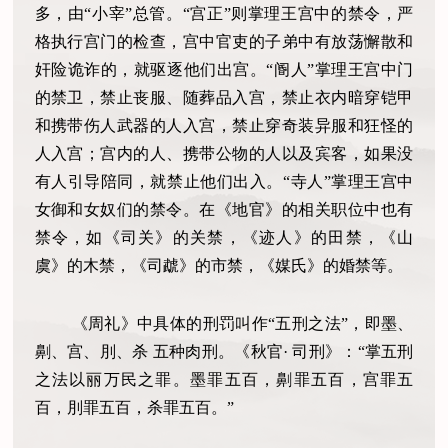
多，由“小宰”总管。“宫正”则掌理王宫中的禁令，严
格执行宫门的检查，宫中官吏的子弟中有放荡懈散和
奸险诡诈的，就驱逐他们出宫。“阍人”掌理王宫中门
的禁卫，禁止丧服、随葬品入宫，禁止衣内暗穿铠甲
和携带伤人武器的人入宫，禁止穿奇装异服和狂怪的
人入宫；宫内的人、携带公物的人以及宾客，如果没
有人引导陪同，就禁止他们出入。“寺人”掌理王宫中
女御和女奴们的禁令。在《地官》的相关职位中也有
禁令，如《司关》的关禁，《迹人》的田禁，《山
虞》的木禁，《司虣》的市禁，《媒氏》的婚禁等。
《周礼》中具体的刑罚叫作“五刑之法”，即墨、
劓、宫、刖、杀 五种肉刑。《秋官· 司刑》：“掌五刑
之法以丽万民之罪。墨罪五百，劓罪五百，宫罪五
百，刖罪五百，杀罪五百。”