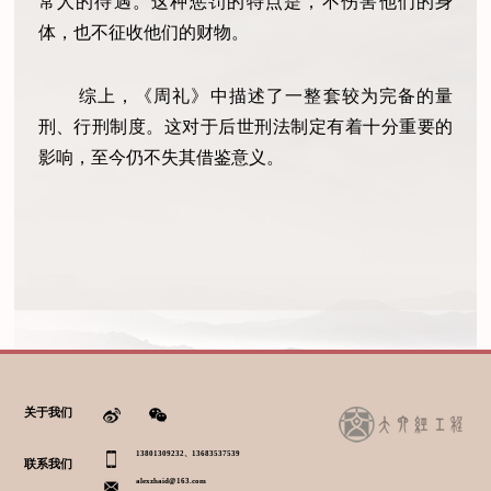
常人的待遇。这种惩罚的特点是，不伤害他们的身
体，也不征收他们的财物。
综上，《周礼》中描述了一整套较为完备的量
刑、行刑制度。这对于后世刑法制定有着十分重要的
影响，至今仍不失其借鉴意义。
关于我们
13801309232、13683537539
联系我们
alexzhaid@163.com