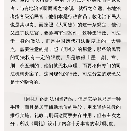
远。单以《大司徒》中的“凡万民之不服教而有狱讼
者，与有地治者听而断之”来说，就行之久远。有地治
者指各级治民官，他们本是行政官员，教化治下民人
也是其职责。而按照《大司徒》的这一条规定，他们
又成了执法官，要参与审理案件。这种集行政、司法
于一身的做法，正是中国历代司法制度上的一大特
点。需要注意的是，照《周礼》的原意，那些治民官
的司法权有一定的限度。凡是够得上墨、劓、宫、
刖、杀五刑的，他们就无权审理，而要移归专门的司
法机构办案了。这同现代的行政、司法分立的观念又
是十分吻合的。
《周礼》的刑法相当严酷，但是它毕竟只是一种
手段，而且是居于辅助地位的手段，用来辅佐礼教的
推行实施。礼教与刑罚这两手并存并用，但有主次之
分，所以《周礼》设计了内容十分丰富的审判制度。