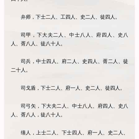
弁师，下士二人、工四人、史二人、徒四人。
司甲，下大夫二人、中士八人、府四人、史八
人、胥八人、徒八十人。
司兵，中士四人、府二人、史四人、胥二人、徒
二十人。
司戈盾，下士二人、府一人、史二人、徒四人。
司弓矢，下大夫二人、中士八人、府四人、史八
人、胥八人，徒八十人。
缮人，上士二人、下士四人、府一人、史二人、