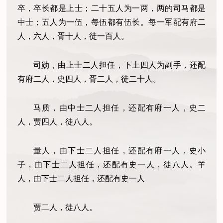
卒，卒长都是上士；二十五人为一两，两的司马都是
中士；五人为一伍，每伍都有伍长。每一军配有府二
人，六人，胥十人，徒一百人。
司勋，由上士二人担任，下土四人为副手，还配
有府二人，史四人，胥二人，徒二十人。
马质，由中士二人担任，还配有府一人，史二
人，贾四人，徒八人。
量人，由下士二人担任，还配有府一人，史小
子，由下士二人担任，还配有史一人，徒八人。羊
人，由下士二人担任，还配有史一人
贾二人，徒八人。