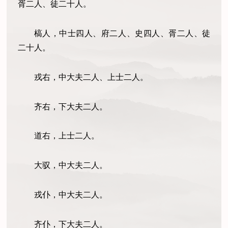
胥二人、徒二十人。
槁人，中士四人、府二人、史四人、胥二人、徒
二十人。
戎右，中大夫二人、上士二人。
齐右，下大夫二人。
道右，上士二人。
大驭，中大夫二人。
戎仆，中大夫二人。
齐仆，下大夫二人。