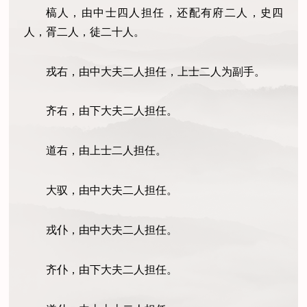
槁人，由中士四人担任，还配有府二人，史四
人，胥二人，徒二十人。
戎右，由中大夫二人担任，上士二人为副手。
齐右，由下大夫二人担任。
道右，由上士二人担任。
大驭，由中大夫二人担任。
戎仆，由中大夫二人担任。
齐仆，由下大夫二人担任。