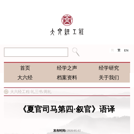
简
繁
EN
首页
经学之声
经学研究
大六经
档案资料
关于我们
大六经工程/
礼三书/
周礼
《夏官司马第四·叙官》语译
发布时间:
2026-05-02