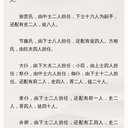
旅贲氏，由中士二人担任，下士十六人为副手，
还配有史二人，徒八人。
节服氏，由下士八人担任，还配有徒四人。方相
氏，由狂夫四人担任。
大仆，由下大夫二人担任；小臣，由上士四人担
任；祭仆，由中士六人担任；御仆，由下士十二人担
任。还配有府二人，史四人，胥二人，徒二十人。
隶仆，由下士二人担任，还配有府一人，史二
人，胥四人，徒四十人。
弁师，由下士二人担任，还配有工四人，史二