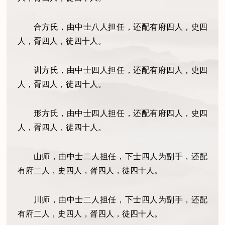
合方氏，由中士八人担任，还配有府四人，史四
人，胥四人，徒四十人。
训方氏，由中士四人担任，还配有府四人，史四
人，胥四人，徒四十人。
形方氏，由中士四人担任，还配有府四人，史四
人，胥四人，徒四十人。
山师，由中士二人担任，下士四人为副手，还配
有府二人，史四人，胥四人，徒四十人。
川师，由中士二人担任，下士四人为副手，还配
有府二人，史四人，胥四人，徒四十人。