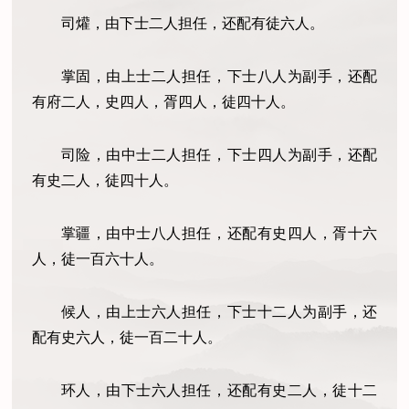
司爟，由下士二人担任，还配有徒六人。
掌固，由上士二人担任，下士八人为副手，还配
有府二人，史四人，胥四人，徒四十人。
司险，由中士二人担任，下士四人为副手，还配
有史二人，徒四十人。
掌疆，由中士八人担任，还配有史四人，胥十六
人，徒一百六十人。
候人，由上士六人担任，下士十二人为副手，还
配有史六人，徒一百二十人。
环人，由下士六人担任，还配有史二人，徒十二