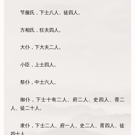
节服氏，下士八人、徒四人。
方相氏，狂夫四人。
大仆，下大夫二人。
小臣，上士四人。
祭仆，中士六人。
御仆，下士十有二人、府二人、史四人、胥二
人、徒二十人。
隶仆，下士二人、府一人、史二人、胥四人、徒
四十人。