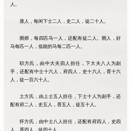
人。
廋人，每闲下士二人，史二人，徒二十人。
圉师，每四匹马一人，还配有徒二人。圉人，好
马每匹一人，低能的马每二匹一人。
职方氏，由中大夫四人担任，下大夫八人为副
手，还配有中士十六人，府四人，史十六人，胥十六
人，徒一百六十人。
土方氏，由上士五人担任，下士十人为副手，还
配有府二人，史五人，胥五人，徒五十人。
怀方氏，由中士八人担任，还配有府四人，史四
人，胥四人，徒四十人。