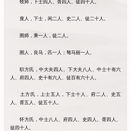
牧师，下士四人、胥四人、徒四十人。
廋人，下士，闲二人、史二人、徒二十人。
圉师，乘一人，徒二人。
圉人，良马，匹一人；驽马丽一人。
职方氏，中大夫四人、下大夫八人、中士十有六
人、府四人、史十有六人、徒百有六十人。
土方氏，上士五人，下士十人、府二人、史五
人、胥五人、徒五十人。
怀方氏，中士八人、府四人、史四人、胥四人、
徒四十人。