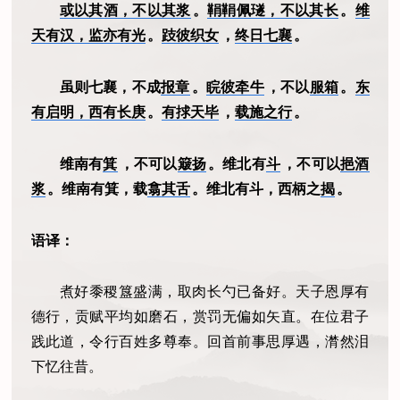
或以其酒，不以其浆
。
鞙鞙佩璲，不以其长
。
维
天有汉，监亦有光
。
跂彼织女
，
终日七襄
。
虽则七襄，不成
报章
。
睆彼牵牛
，不以
服箱
。
东
有启明，西有长庚
。
有捄天毕
，
载施之行
。
维南有
箕
，不可以
簸扬
。维北有
斗
，不可以
挹酒
浆
。维南有箕，载
翕其舌
。维北有斗，西柄之
揭
。
语译：
煮好黍稷簋盛满，取肉长勺已备好。天子恩厚有
德行，贡赋平均如磨石，赏罚无偏如矢直。在位君子
践此道，令行百姓多尊奉。回首前事思厚遇，潸然泪
下忆往昔。