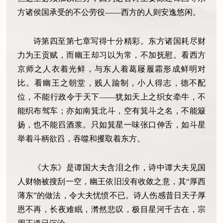
方诸侯国承受的不公劳役——西方的人则安逸悠闲。
诗第四至第七章写得十分精彩。东方诸国耗尽财
力为王贡赋，而幽王却习以为常，不加抚慰。看西方
京师之人衣着光鲜，与东人着葛屦履霜形成鲜明对
比。看幽王之朝堂，贱人踰制，小人得志，德不配
位，不能行政令于天下——犹如天上之织女牵牛，不
能织布驾车；亦如南箕北斗，空有箕斗之名，不能簸
扬，也不能舀酒浆。只如箕星一味张口伸舌，如斗星
举着斗柄欲舀，吞噬和攫取着东方。
《大东》是谭国大夫含泪之作，诗中谭大夫见国
人财物被搜刮一空，幽王依旧没有收敛之意，其“厚西
薄东”的做法，令大夫忧愤不已。诗人伤感昔日天子厚
恩不再，长夜难眠，潸然悲叹，极目星河千古在，宗