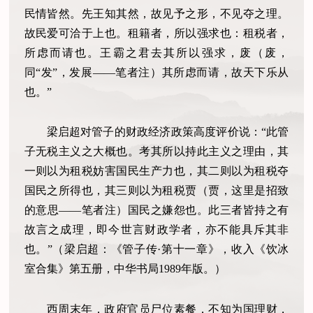
民情皆然。先王知其然，故见予之形，不见夺之理。
故民爱可洽于上也。租籍者，所以强求也：租税者，
所虑而请也。王霸之君去其所以强求，废（废，
同“发”，发展——笔者注）其所虑而请，故天下乐从
也。”
梁启超对管子的财政经济政策高度评价说：“此管
子无税主义之大概也。考其所以持此主义之理由，其
一则以为租税妨害国民生产力也，其二则以为租税夺
国民之所得也，其三则以为租税贾（贾，这里是招致
的意思——笔者注）国民之嫌怨也。此三者皆持之有
故言之成理，即今世言财政学者，亦不能具斥其非
也。”（梁启超：《管子传
·
第十一章》，收入《饮冰
室合集》第五册，中华书局1989年版。）
西周末年，政府官员尸位素餐，不知为国理财，