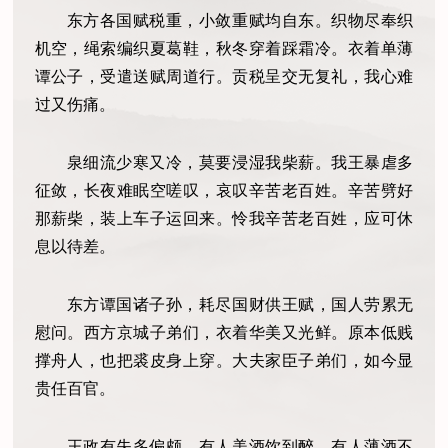
东方各国赋税重，小敛重赋均自东。织物尽奉织
机空，绳索编织夏葛鞋，秋冬穿着踩霜冷。衣着单薄
谭公子，受遣送赋周道行。贡税呈交无复礼，我心难
过又伤痛。
泉细流少寒又冷，莫要浸湿我柴薪。我王暴虐多
征敛，长夜难眠空嗟叹，哀叹辛苦老百姓。辛苦劈好
那薪柴，装上车子运回来。怜我辛苦老百姓，应可休
息以待差。
东方谭国诸子孙，耗尽国财供王赋，国人劳累无
慰问。西方京城子弟们，衣着华美又光鲜。原本低贱
撑舟人，也把裘皮身上穿。大夫家臣子弟们，如今显
贵任百官。
王政有失多偏颇，有人美酒饮到醉，有人薄酒不