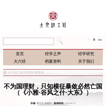
简
繁
EN
首页
经学之声
经学研究
大六经
档案资料
关于我们
大六经工程/
诗四百/
传世诗
不为国理财，只知横征暴敛必然亡国
（《小雅·谷风之什·大东》）
作者:
翟玉忠 杨惠芬
发布时间:
2026-04-25