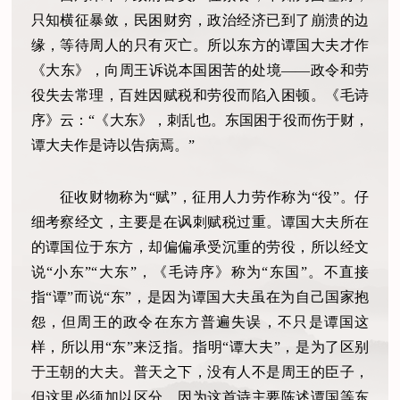
只知横征暴敛，民困财穷，政治经济已到了崩溃的边
缘，等待周人的只有灭亡。所以东方的谭国大夫才作
《大东》，向周王诉说本国困苦的处境——政令和劳
役失去常理，百姓因赋税和劳役而陷入困顿。《毛诗
序》云：“《大东》，刺乱也。东国困于役而伤于财，
谭大夫作是诗以告病焉。”
征收财物称为“赋”，征用人力劳作称为“役”。仔
细考察经文，主要是在讽刺赋税过重。谭国大夫所在
的谭国位于东方，却偏偏承受沉重的劳役，所以经文
说“小东”“大东”，《毛诗序》称为“东国”。不直接
指“谭”而说“东”，是因为谭国大夫虽在为自己国家抱
怨，但周王的政令在东方普遍失误，不只是谭国这
样，所以用“东”来泛指。指明“谭大夫”，是为了区别
于王朝的大夫。普天之下，没有人不是周王的臣子，
但这里必须加以区分，因为这首诗主要陈述谭国等东