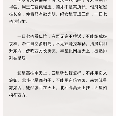
得尝。周王任官佩瑞玉，德才不是其所长。银河迢迢
挂长空，仰看只有微光明。织女星官成三角，一日七
移运行忙。
一日七移看似忙，有西无东不往返，不能织成好
纹样。牵牛当空多明亮，不见它能拉车辆。清晨启明
升东方，傍晚西方长庚亮。毕星似网挂天上，徒然排
列在星辰。
箕星高挂南天上，四星犹如簸箕样，不能用它来
簸扬。北斗七星像勺子，不能用它舀酒浆。南方箕星
亦如舌，徒然张舌在天上。北斗高高天上挂，四星如
柄举西方。