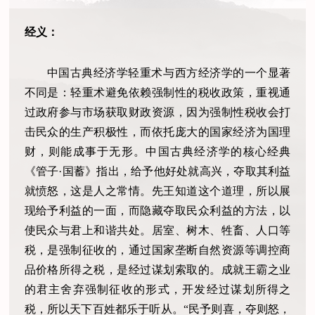
经义：
中国古典经济学轻重术与西方经济学的一个显著
不同是：轻重术避免依赖强制性的税收政策，重视通
过政府参与市场获取财政资源，因为强制性税收会打
击民众的生产积极性，而依托庞大的国家经济为国理
财，则能成事于无形。中国古典经济学的核心经典
《管子·国蓄》指出，给予他好处就高兴，夺取其利益
就愤怒，这是人之常情。先王知道这个道理，所以展
现给予利益的一面，而隐藏夺取民众利益的方法，以
使民众与君上和谐共处。居室、树木、牲畜、人口等
税，是强制征收的，通过国家垄断自然资源等调控商
品价格所得之税，是经过谋划索取的。成就王霸之业
的君主舍弃强制征收的形式，开发经过谋划所得之
税，所以天下百姓都乐于听从。“民予则喜，夺则怒，