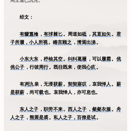
周王道已沉沦。
经文：
有饛簋飧
，
有捄棘匕
。周道如
砥
，
其直如矢
。
君
子所履，小人所视
。
睠言顾之
，
潸焉出涕
。
小东大东
，
杼柚其空
。
纠纠葛屦
，可以
履霜
。
佻
佻公子
，行彼
周行
。既往既来，使我
心疚
。
有
冽氿
泉，无浸
获薪
。
契契寤叹
，哀我
惮人
。
薪
是获薪
，尚可
载
也。哀我惮人，亦可息也。
东人之子
，
职劳不来
。
西人之子
，
粲粲衣服
。
舟
人之子
，
熊罴是裘
。
私人之子，百僚是试
。