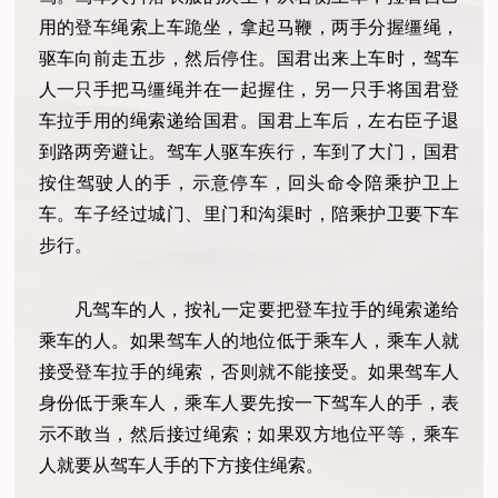
用的登车绳索上车跪坐，拿起马鞭，两手分握缰绳，
驱车向前走五步，然后停住。国君出来上车时，驾车
人一只手把马缰绳并在一起握住，另一只手将国君登
车拉手用的绳索递给国君。国君上车后，左右臣子退
到路两旁避让。驾车人驱车疾行，车到了大门，国君
按住驾驶人的手，示意停车，回头命令陪乘护卫上
车。车子经过城门、里门和沟渠时，陪乘护卫要下车
步行。
凡驾车的人，按礼一定要把登车拉手的绳索递给
乘车的人。如果驾车人的地位低于乘车人，乘车人就
接受登车拉手的绳索，否则就不能接受。如果驾车人
身份低于乘车人，乘车人要先按一下驾车人的手，表
示不敢当，然后接过绳索；如果双方地位平等，乘车
人就要从驾车人手的下方接住绳索。