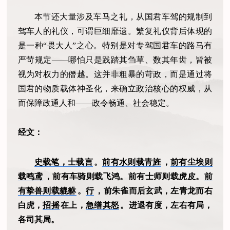
本节还大量涉及车马之礼，从国君车驾的规制到
驾车人的礼仪，可谓巨细靡遗。繁复礼仪背后体现的
是一种“畏大人”之心。特别是对专驾国君车的路马有
严苛规定——哪怕只是践踏其刍草、数其年齿，皆被
视为对权力的僭越。这并非粗暴的苛政，而是通过将
国君的物质载体神圣化，来确立政治核心的权威，从
而保障政通人和——政令畅通、社会稳定。
经文：
史载笔，士载言
。
前有水则载青旌
，
前有尘埃则
载鸣鸢
，前有车骑则载飞鸿。前有士师则载虎皮。
前
有挚兽则载貔貅
。
行
，前朱雀而后玄武，左青龙而右
白虎，
招摇
在上，
急缮其怒
。进退有度，左右有局，
各司其局。