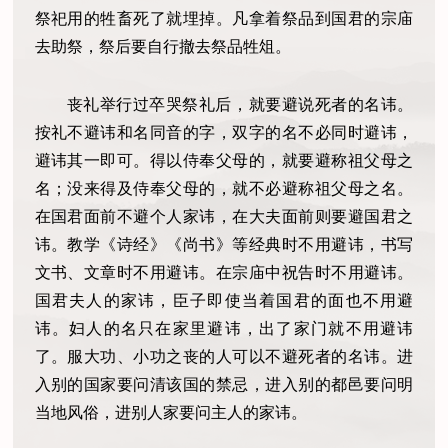
祭祀用的牲畜死了就埋掉。凡拿着祭品到国君的宗庙
去助祭，祭后要自行撤去祭品牲俎。
丧礼举行过卒哭祭礼后，就要避说死者的名讳。
按礼不避讳和名同音的字，双字的名不必同时避讳，
避讳其一即可。得以侍奉父母的，就要避称祖父母之
名；没来得及侍奉父母的，就不必避称祖父母之名。
在国君面前不避个人家讳，在大夫面前则要避国君之
讳。教学《诗经》《尚书》等经典时不用避讳，书写
文书、文章时不用避讳。在宗庙中祝告时不用避讳。
国君夫人的家讳，臣子即使当着国君的面也不用避
讳。妇人的名只在家里避讳，出了家门就不用避讳
了。服大功、小功之丧的人可以不避死者的名讳。进
入别的国家要问清该国的禁忌，进入别的都邑要问明
当地风俗，进别人家要问主人的家讳。