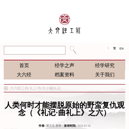
简
繁
EN
首页
经学之声
经学研究
大六经
档案资料
关于我们
大六经工程/
礼三书/
大小戴礼记
人类何时才能摆脱原始的野蛮复仇观
念（《礼记·曲礼上》之六）
作者:
翟玉忠 蔡青
发布时间:
2026-03-30