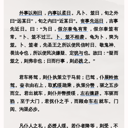
外事以刚日
，
内事以柔日
。凡卜、筮日，旬之外
曰“远某日”，旬之内曰“近某日”。
丧事先远日
，吉事
先近日。曰：“为日，
假尔泰龟有常
，假尔泰筮有
常。”卜、筮不过三。
卜、筮不相袭
。龟为卜，䇲为
筮。卜、筮者，先圣王之所以使民信时日、敬鬼神、
畏法令也，所以使民决嫌疑、定
犹与
也。故曰：“疑而
筮之，则弗非也；日而行事，则必
践
之。”
君车将驾，则
仆
执策立于马前；已驾，仆
展軨效
驾
。
奋
衣由右上，取
贰绥
跪乘，执策分
辔
，驱之五步
而立。君出就车，则仆并辔授绥，
左右攘辟
。车驱而
驺
，至于大门，君抚仆之手，而顾命
车右
就车。门
闾、沟渠必步。
凡仆人之礼，必授人绥。若仆者降等，则受，不