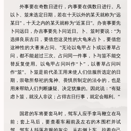
外事要在奇数日进行，内事要在偶数日进行。凡
以卜、筮来选定日期，若在十天以外的某天就称为“远
某日”，十天之内的某天就称为“近某日”。办丧事要先
卜问远日，办吉事要先卜问近日。卜、筮时要说：“为
选择良辰吉日，要借您这灵性的大龟来占卜，要借您
这神性的大蓍来占问。”无论以龟甲占卜或以蓍草占
问，都不能超过三次。占问同一件事，卜与筮不能交
替反复使用。以龟甲占问叫作“卜”，以蓍草占问叫
作“筮”。卜筮是前代圣王用来使人们信服所选定的日
期，崇敬所祭祀的鬼神、畏惧所制定的法令的，也是
用来帮助人们判断嫌疑、决定犹豫的。因此说：“有疑
虑卜筮，就没人非议；占得吉日行事，就定会顺利。”
国君的车将要套马时，驾车人应手拿马鞭立在马
前；套上马后，要查看车厢前及左右的木围栏并试
驾。驾车人抖落衣服的灰尘，从右侧上车，拉着自己