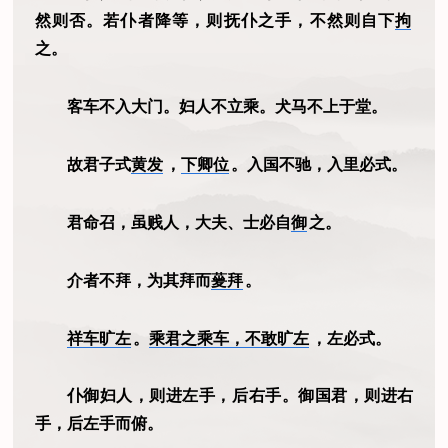
然则否。若仆者降等，则抚仆之手，不然则自下
拘
之。
客车不入大门。妇人不立乘。犬马不上于堂。
故君子式
黄发
，
下卿位
。入国不驰，入里必式。
君命召，虽贱人，大夫、士必自
御
之。
介者不拜，为其拜而
蓌拜
。
祥车旷左
。
乘君之乘车，不敢旷左
，左必式。
仆御妇人，则进左手，后右手。御国君，则进右
手，后左手而俯。