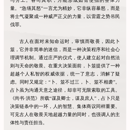
与分工。各司其职，方能形成如臂使指的整体力
量。“急缮其怒”一言尤为精妙，它非纵容暴怒，而是
将士气凝聚成一种威严正义的力量，以雷霆之势吊民
伐罪。
古人在面对未知命运时，审慎而敬畏，因此卜
筮，它并非简单的迷信，而是一种决策程序和社会心
理调节机制。通过庄严的仪式，使人建立起对自然法
则与天命的敬畏。在重大决策面前，卜筮提供了一种
超越个人私智的权威依据，统一了意志，消解了疑
虑。同时又规定：“卜、筮不过三，卜、筮不相袭”。
占卜虽为沟通天意之途径，却非可无限索取的工具。
《尚书·洪范》所载“谋及卿士，谋及庶人”，占卜只是
决策链条中的一环，人的智慧、集体商议同样重要。
可见古人在敬畏天地超越力量的同时，也强调人的主
体性与责任担当。