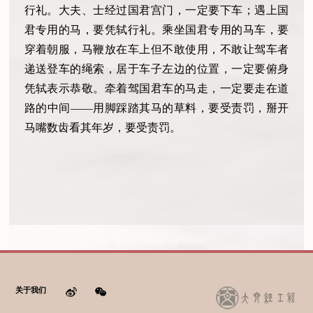
行礼。大夫、士经过国君宫门，一定要下车；遇上国
君专用的马，要凭轼行礼。乘坐国君专用的马车，要
穿着朝服，马鞭放在车上但不敢使用，不敢让驾车者
递送登车的绳索，居于车子左边的位置，一定要俯身
凭轼表示恭敬。牵着驾国君车的马走，一定要走在道
路的中间——用脚踩踏其马的草料，要受责罚，掰开
马嘴数齿看其年岁，要受责罚。
关于我们