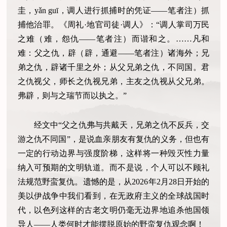
圭，yǎn guī，调人进行抓捕时的凭证——笔者注）抓
捕他治罪。《周礼·地官司徒·调人》：“调人掌司万民
之难（难，怨仇——笔者注）而谐和之。……凡和
难：父之仇，辟（辟，通避——笔者注）诸海外；兄
弟之仇，辟诸千里之外；从父兄弟之仇，不同国。君
之仇视父，师长之仇视兄弟，主友之仇视从父兄弟。
弗辟，则与之瑞节而以执之。”
经文中“父之仇弗与共戴天，兄弟之仇不反兵，交
游之仇不同国”，是说血亲朋友有复仇的义务，但也有
一定的行动边界与强度阶梯，这样将一种毁灭性力量
纳入可预期的文明轨道。而不是说，个人可以不顾礼
法规范野蛮复仇。遗憾的是，从2026年2月28日开始的
美以伊战争中我们看到，在无政府主义的全球战国时
代，以色列这样的古老文明仍毫无边界地追杀他国领
导人——人类何时才能摆脱原始的野蛮复仇观念啊！