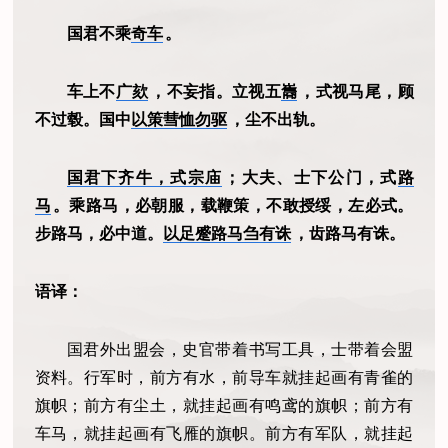
国君不乘
奇车
。
车上不
广欬
，不妄指。立视五
巂
，式视马尾，顾
不过毂。国中
以策彗恤勿驱
，尘不出轨。
国君下齐牛，式宗庙
；大夫、士下公门，式
路
马
。乘路马，必朝服，载鞭策，不敢授绥，左必式。
步路马，必中道。
以足蹙路马刍有诛
，齿路马有诛。
语译：
国君外出盟会，史官带着书写工具，士带着会盟
资料。行军时，前方有水，前导车就挂起画有青雀的
旗帜；前方有尘土，就挂起画有鸣鸢的旗帜；前方有
车马，就挂起画有飞雁的旗帜。前方有军队，就挂起