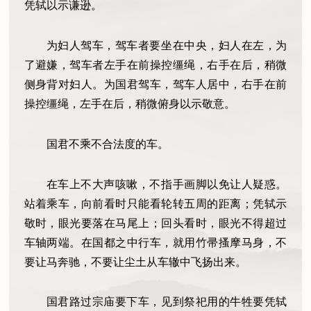
凭轼以示谦逊。
为妇人驾车，驾车者要坐在中央，妇人在左，为
了避嫌，驾车者左手在前操控缰绳，右手在后，稍微
侧身背对妇人。为国君驾车，驾车人居中，右手在前
操控缰绳，左手在后，稍微俯身以示敬意。
国君不乘不合法度的车。
在车上不大声咳嗽，不指手画脚以免让人疑惑。
站着乘车，向前看时只能看轮转五周的距离；凭轼示
敬时，眼光要落在马尾上；回头看时，眼光不得超过
车轴两端。在国都之中行车，就用竹帚搔摩马身，不
要让马奔驰，不要让尘土从车辙中飞扬出来。
国君路过宗庙要下车，见到祭祀用的牛牲要凭轼