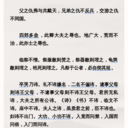
父之仇弗与共戴天，兄弟之仇不
反兵
，交游之仇
不同国。
四郊多垒
，此卿大夫之辱也。地广大，荒而不
治，此亦士之辱也。
临祭不惰。祭服敝则焚之，祭器敝则埋之，龟
䇲
敝则埋之，牲死则埋之。凡祭于公者，必
自彻其俎
。
卒哭
乃讳。礼不讳
嫌名
，
二名不偏讳
。
逮事父母
则讳王父母
，不逮事父母则不讳王父母。君所无私
讳，大夫之所有公讳。《诗》《书》不讳，临文不
讳。庙中不讳。夫人之讳，虽质君之前，臣不讳也。
妇讳不出门。
大功、小功不讳
。入竟而问禁，入国而
问俗，入门而问讳。