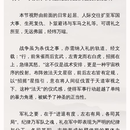
本节视野由前面的日常起居、人际交往扩至军国
大事、生死复仇、卜筮避讳与车马之礼等。可谓礼之
所至，无远弗届，经纬万端。
战争虽为杀伐之事，亦需纳入礼的轨道。经文
载：“行，前朱雀而后玄武，左青龙而右白虎，招摇在
上，急缮其怒。”这不仅是战术安排，更是一种宇宙秩
序的投射。布阵效法天文星宿，前后左右皆有定规，
以“招摇”星指引，意在将人间征伐置于天道审视之
下。这种“法天”的仪式感，使得军事行动超越了单纯
的暴力角逐，被赋予了神圣的正当性。
军礼之要，在于“进退有度，左右有局，各司其
局”。纪律乃军队之魂，礼在军中即表现为严明的纪律