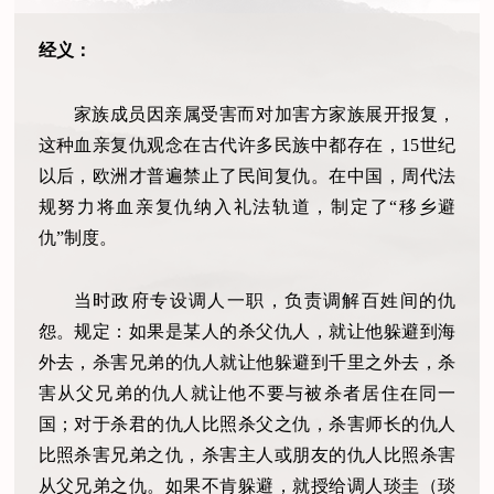
经义：
家族成员因亲属受害而对加害方家族展开报复，
这种血亲复仇观念在古代许多民族中都存在，15世纪
以后，欧洲才普遍禁止了民间复仇。在中国，周代法
规努力将血亲复仇纳入礼法轨道，制定了“移乡避
仇”制度。
当时政府专设调人一职，负责调解百姓间的仇
怨。规定：如果是某人的杀父仇人，就让他躲避到海
外去，杀害兄弟的仇人就让他躲避到千里之外去，杀
害从父兄弟的仇人就让他不要与被杀者居住在同一
国；对于杀君的仇人比照杀父之仇，杀害师长的仇人
比照杀害兄弟之仇，杀害主人或朋友的仇人比照杀害
从父兄弟之仇。如果不肯躲避，就授给调人琰圭（琰