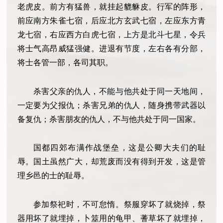
老虎皮。前方有猛兽，就挂起貔貅皮。行军的阵形，
前应南方朱雀七宿，后应北方玄武七宿，左应东方青
龙七宿，右应西方白虎七宿，上方是北斗七星，令兵
将士气高昂威猛强健。进退有节度，左右各有分部，
将士各管一部，各司其职。
杀害父亲的仇人，不能与他共处于同一天地间，
一定要为父报仇；杀害兄弟的仇人，随身携带武器以
备复仇；杀害朋友的仇人，不与他共处于同一国家。
国都四郊布满作战堡垒，这是公卿大夫们的耻
辱。国土虽然广大，却荒废而没有得到开发，这是管
理乡邑的士的耻辱。
参加祭祀时，不可怠惰。祭服穿坏了就烧掉，祭
器用坏了就埋掉，卜筮用的龟甲、蓍草坏了就埋掉，