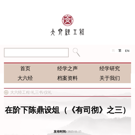
简
繁
EN
首页
经学之声
经学研究
大六经
档案资料
关于我们
大六经工程/
礼三书/
仪礼
在阶下陈鼎设俎（《有司彻》之三）
发布时间:
2025-11-15