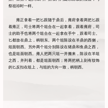
祭祖祢时一样。
雍正拿着一把匕跟随于鼎后，雍府拿着两把匕跟
着雍正，司士将两个俎合在一起拿着，跟着雍府，司
士的助手也将两个俎合在一起拿在手中，跟着司士。
匕都放在鼎上，柄朝东。两个俎陈设在羊鼎的西侧，
俎面朝西。另外两个俎分别陈设在猪鼎和鱼鼎之西，
也是俎面朝西。雍人把两只俎一并搬来，陈设在羊俎
之西，并列着，都是俎面朝西；将两把柄上刻有纹饰
的匕反扣在俎上，与俎的方向一致，柄朝西。