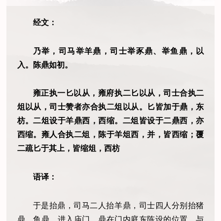
经文：
乃举，司马举羊鼎，司士举豕鼎、举鱼鼎，以
入。陈鼎如初。
雍正执一匕以从，雍府执二匕以从，司士合执二
俎以从，司士赞者亦合执二俎以从。匕皆加于鼎，东
枋。二俎设于羊鼎西，西缩。二俎皆设于二鼎西，亦
西缩。雍人合执二俎，陈于羊俎西，并，皆西缩；覆
二疏匕于其上，皆缩俎，西枋
语译：
于是抬鼎，司马二人抬羊鼎，司士四人分别抬猪
鼎、鱼鼎，进入庙门。鼎在门内庭东陈设的位置，与