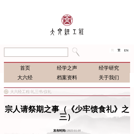
简
繁
EN
首页
经学之声
经学研究
大六经
档案资料
关于我们
大六经工程/
礼三书/
仪礼
宗人请祭期之事（《少牢馈食礼》之
三）
发布时间:
2025-11-08