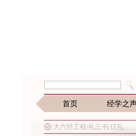
首页
经学之
大六经工程/
礼三书/
仪礼