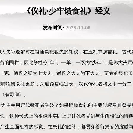
《仪礼·少牢馈食礼》经义
发布时间:
2025-11-08
卿大夫每逢岁时在祖庙祭祀祖先的礼仪，在五礼中属吉礼。古代
牲畜的圈栏，因此祭牲称“牢”。一羊、一豕为“少牢”，是卿大夫
、一豕。诸侯之卿为上大夫，诸侯之大夫为下大夫，两者的祭祀
较特牲馈食礼更多，为避免篇幅过长，汉代传礼者将文本一分二
《有司彻》。
食为主并用尸代替死者受祭？如果把馈食礼的主要过程及其祭品
似，这种形式上的相似性实际上是让死者受到与生前相似的待遇
产生直面祖祢的感觉。在祭礼的始终，都贯穿着行祭者的虔诚与