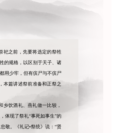
祭祀之前，先要将选定的祭牲
用牲的规格，以区别于天子、诸
虽都用少牢，但有傧尸与不傧尸
，本篇讲述祭前准备和正祭之
和乡饮酒礼、燕礼做一比较，
，体现了祭礼“事死如事生”的
忠敬。《礼记•祭统》说：“贤