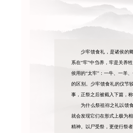
少牢馈食礼，是诸侯的
系在“牢”中刍养，牢是关养
侯用的“太牢”：一牛、一羊
的区别。少牢馈食礼的仪节
事，正祭之后被截入下篇，称
为什么祭祖祢之礼以馈
就会发现它们在形式上极为相
精神。以尸受祭，更使行祭者