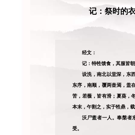
记：祭时的
经文：
记：特牲馈食，其服皆朝
设洗，南北以堂深，东
东序，南顺，覆两壶焉，盖
苦，若薇，皆有滑；夏葵，
本末，午割之，实于牲鼎，载
沃尸盥者一人。奉槃者
受。