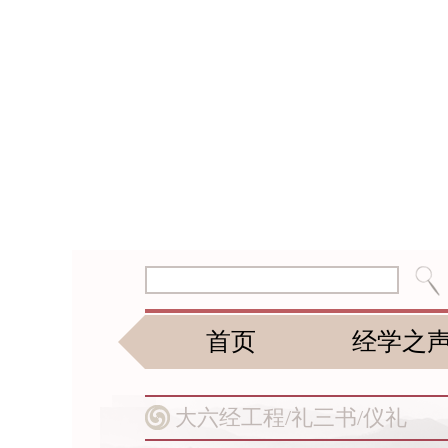
首页
经学之
大六经工程/
礼三书/
仪礼