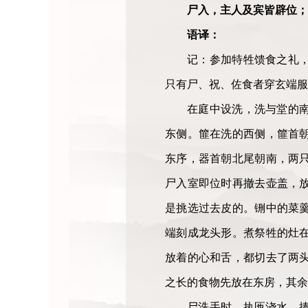
尸入，主人及宾皆辟位；
语译：
记：参加特牲馈食之礼
只有尸、祝、佐食者穿玄端服
在庭中设洗，洗与堂的
东侧。篚在洗的西侧，篚首
东序，器首朝北尾朝南，两
尸入室即位时再撤去壶盖，
是挑选过去皮的。铏中的菜
端刻成龙头形。煮祭牲的灶
放着的心和舌，都切去了两
之长的食物先放在东房，其余
尸洗手时，执匜浇水、