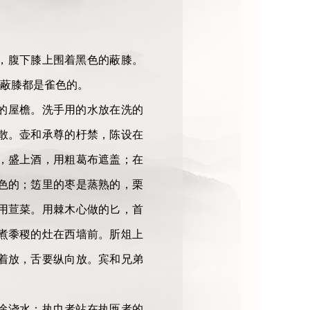
，腹下膝上围着黑色的蔽膝。
蔽膝都是雀色的。
的屋檐。洗手用的水放在洗的
散。壶和承尊的杅禁，陈设在
，盛上酒，用粗葛布遮盖；在
色的；笾里的枣是蒸熟的，栗
用荁菜。用棘木心做的匕，首
煮黍稷的灶在西墙前。肵俎上
着放，舌要纵向放。宾和兄弟
徐浇水；执巾者站在执匜者的