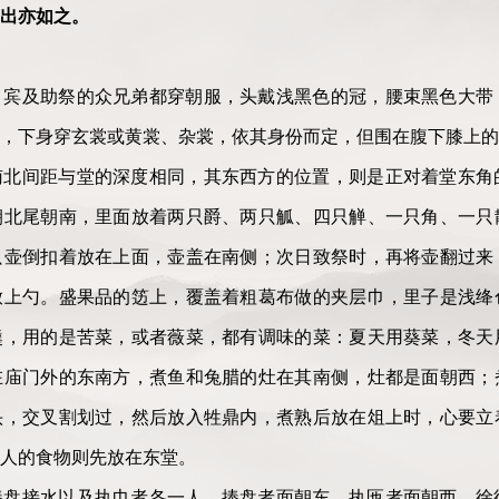
出亦如之。
，宾及助祭的众兄弟都穿朝服，头戴浅黑色的冠，腰束黑色大带
，下身穿玄裳或黄裳、杂裳，依其身份而定，但围在腹下膝上的
南北间距与堂的深度相同，其东西方的位置，则是正对着堂东角
朝北尾朝南，里面放着两只爵、两只觚、四只觯、一只角、一只
只壶倒扣着放在上面，壶盖在南侧；次日致祭时，再将壶翻过来
放上勺。盛果品的笾上，覆盖着粗葛布做的夹层巾，里子是浅绛
羹，用的是苦菜，或者薇菜，都有调味的菜：夏天用葵菜，冬天
在庙门外的东南方，煮鱼和兔腊的灶在其南侧，灶都是面朝西；
头，交叉割划过，然后放入牲鼎内，煮熟后放在俎上时，心要立
人的食物则先放在东堂。
捧盘接水以及执巾者各一人。捧盘者面朝东，执匜者面朝西，徐