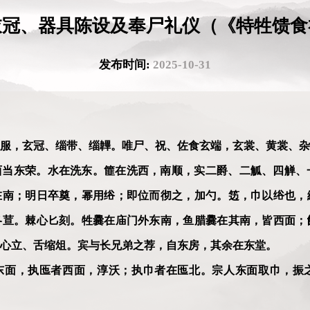
衣冠、器具陈设及奉尸礼仪（《特牲馈食
发布时间:
2025-10-31
服，玄冠、缁带、缁韠。唯尸、祝、佐食玄端，玄裳、黄裳、杂
西当东荣。水在洗东。篚在洗西，南顺，实二爵、二觚、四觯、
在南；明日卒奠，幂用绤；即位而彻之，加勺。笾，巾以绤也，
冬荁。棘心匕刻。牲爨在庙门外东南，鱼腊爨在其南，皆西面；
心立、舌缩俎。宾与长兄弟之荐，自东房，其余在东堂。
东面，执匜者西面，淳沃；执巾者在匜北。宗人东面取巾，振