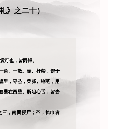
礼》之二十）
裳可也，皆爵韠。
一角、一散。壶、杅禁，馔于
纁里，枣烝，栗择。铏芼，用
饎爨在西壁。肵俎心舌，皆去
之三，南面授尸；卒，执巾者