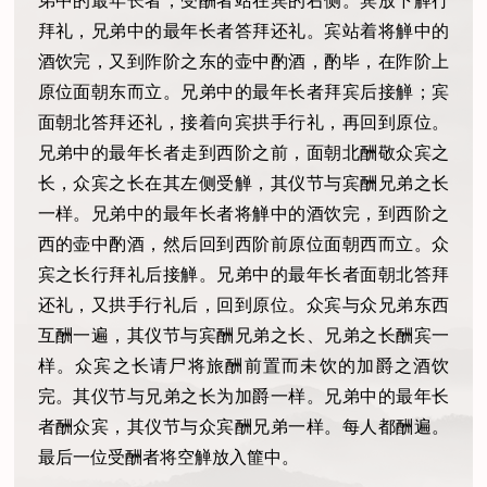
弟中的最年长者，受酬者站在宾的右侧。宾放下觯行
拜礼，兄弟中的最年长者答拜还礼。宾站着将觯中的
酒饮完，又到阼阶之东的壶中酌酒，酌毕，在阼阶上
原位面朝东而立。兄弟中的最年长者拜宾后接觯；宾
面朝北答拜还礼，接着向宾拱手行礼，再回到原位。
兄弟中的最年长者走到西阶之前，面朝北酬敬众宾之
长，众宾之长在其左侧受觯，其仪节与宾酬兄弟之长
一样。兄弟中的最年长者将觯中的酒饮完，到西阶之
西的壶中酌酒，然后回到西阶前原位面朝西而立。众
宾之长行拜礼后接觯。兄弟中的最年长者面朝北答拜
还礼，又拱手行礼后，回到原位。众宾与众兄弟东西
互酬一遍，其仪节与宾酬兄弟之长、兄弟之长酬宾一
样。众宾之长请尸将旅酬前置而未饮的加爵之酒饮
完。其仪节与兄弟之长为加爵一样。兄弟中的最年长
者酬众宾，其仪节与众宾酬兄弟一样。每人都酬遍。
最后一位受酬者将空觯放入篚中。