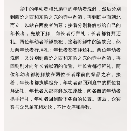
宾中的年幼者和兄弟中的年幼者洗觯，然后分别
到西阶之西和东阶之东的壶中酌酒，再到庭中面朝北
而立，以站在西侧者为尊；接着分别将觯献给自己的
年长者，先放下觯，向长者行拜礼；长者都答拜还
礼。两位年幼者举觯祭祀，接着将觯中的酒饮完，然
后向年长者行拜礼；年长者都答拜还礼。两位年幼者
洗觯，又分别到西阶之西和东阶之东的壶中酌酒，再
回到刚才向年长者献酒的位置。年长者都行拜礼。两
位年幼者都将觯放在两位长者席前的祭品之右。接
着，年长者都执觯起身，年幼者都回到庭中的原位答
拜还礼。年长者又都将觯放在原处，向各自的年幼者
拱手行礼，年幼者回到阶下各自的位置。随后，众宾
客与众兄弟互相劝饮，不计次序和爵数。