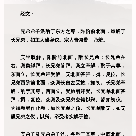
经文：
兄弟弟子洗酌于东方之尊，阼阶前北面，举觯于
长兄弟，如主人酬宾仪。宗人告祭脀。乃羞。
宾坐取觯，阼阶前北面，酬长兄弟；长兄弟在
右。宾奠觯拜，长兄弟答拜。宾立卒觯，酌于其尊，
东面立。长兄弟拜受觯；宾北面答拜，揖，复位。长
兄弟西阶前北面，众宾长自左受旅，如初。长兄弟卒
觯，酌于其尊，西面立。受旅者拜受。长兄弟北面答
拜，揖，复位。众宾及众兄弟交错以辩。皆如初仪。
为加爵者作止爵，如长兄弟之仪。长兄弟酬宾，如宾
酬兄弟之仪，以辩。卒受者实觯于篚。
宾弟子及兄弟弟子洗，各酌于其尊，中庭北面，