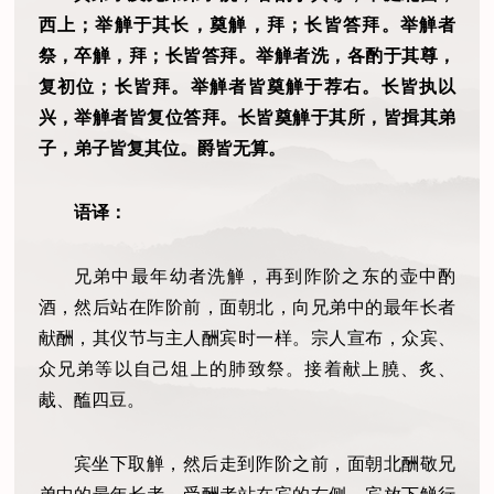
西上；举觯于其长，奠觯，拜；长皆答拜。举觯者
祭，卒觯，拜；长皆答拜。举觯者洗，各酌于其尊，
复初位；长皆拜。举觯者皆奠觯于荐右。长皆执以
兴，举觯者皆复位答拜。长皆奠觯于其所，皆揖其弟
子，弟子皆复其位。爵皆无算。
语译：
兄弟中最年幼者洗觯，再到阼阶之东的壶中酌
酒，然后站在阼阶前，面朝北，向兄弟中的最年长者
献酬，其仪节与主人酬宾时一样。宗人宣布，众宾、
众兄弟等以自己俎上的肺致祭。接着献上膮、炙、
胾、醢四豆。
宾坐下取觯，然后走到阼阶之前，面朝北酬敬兄