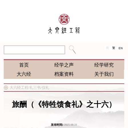
简
繁
EN
首页
经学之声
经学研究
大六经
档案资料
关于我们
大六经工程/
礼三书/
仪礼
旅酬（《特牲馈食礼》之十六）
发布时间:
2025-10-31