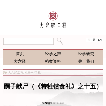
简
繁
EN
首页
经学之声
经学研究
大六经
档案资料
关于我们
大六经工程/
礼三书/
仪礼
嗣子献尸（《特牲馈食礼》之十五）
发布时间:
2025-10-31