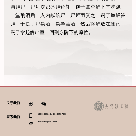
再拜尸。尸每次都答拜还礼。嗣子拿空觯下堂洗涤，
上堂酌酒后，入内献给尸，尸拜而受之；嗣子举觯答
拜。于是，尸祭酒，祭毕尝酒，然后将觯放在铏南。
嗣子拿起觯出室，回到东阶下的原位。
关于我们
13801309232、13683537539
联系我们
alexzhaid@163.com