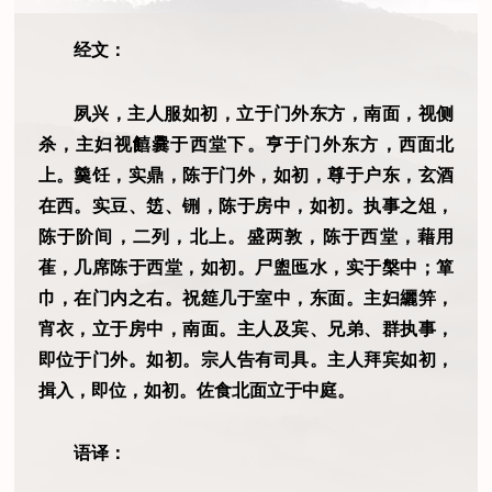
经文：
夙兴，主人服如初，立于门外东方，南面，视侧
杀，主妇视饎爨于西堂下。亨于门外东方，西面北
上。羹饪，实鼎，陈于门外，如初，尊于户东，玄酒
在西。实豆、笾、铏，陈于房中，如初。执事之俎，
陈于阶间，二列，北上。盛两敦，陈于西堂，藉用
萑，几席陈于西堂，如初。尸盥匜水，实于槃中；箪
巾，在门内之右。祝筵几于室中，东面。主妇纚笄，
宵衣，立于房中，南面。主人及宾、兄弟、群执事，
即位于门外。如初。宗人告有司具。主人拜宾如初，
揖入，即位，如初。佐食北面立于中庭。
语译：