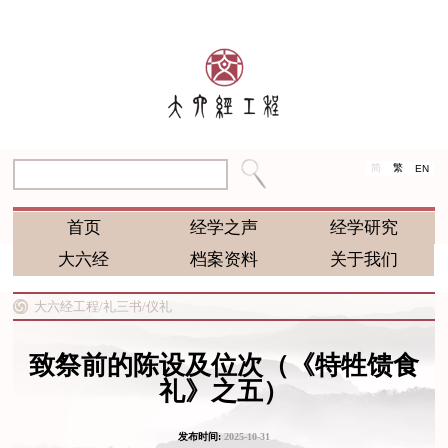
简
繁
EN
首页
经学之声
经学研究
大六经
档案资料
关于我们
大六经工程/
礼三书/
仪礼
致祭前的陈设及位次（《特牲馈食
礼》之五）
发布时间:
2025-10-31