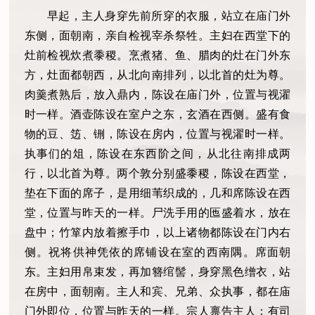
早起，主人身穿先前所穿的衣服，站立在庙门外
东侧，面朝南，亲自检视宰杀祭牲。主妇在西堂下的
灶前检视炊煮黍稷。烹煮猪、鱼、腊肉的灶在门外东
方，灶面都朝西，从北向南排列，以北首的灶为尊。
肉羹煮熟后，放入鼎内，陈设在庙门外，位置与视濯
时一样。酒壶陈设在室户之东，玄酒在西侧。盛有食
物的豆、笾、铏，陈设在房内，位置与视濯时一样。
执事们的俎，陈设在东西阶之间，从北往南排成两
行，以北首为尊。两个敦分别盛黍稷，陈设在西堂，
垫在下面的席子，是用细苇织成的，几和席陈设在西
堂，位置与昨天的一样。尸洗手用的匜盛着水，放在
盘中；竹箪内放着擦手巾，以上诸物都陈设在门内右
侧。祝将供神凭依的席铺设在室的西南隅。席面朝
东。主妇用帛束发，再加簪绾髻，身穿黑色缯衣，站
在房中，面朝南。主人和宾、兄弟、众执事，都在庙
门外即位，位置与昨天的一样。宗人禀告主人：有司