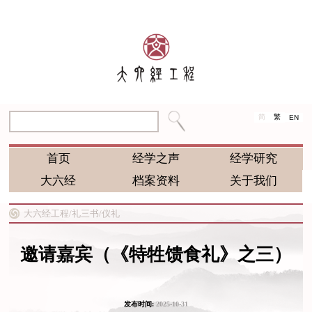
简
繁
EN
首页
经学之声
经学研究
大六经
档案资料
关于我们
大六经工程/
礼三书/
仪礼
邀请嘉宾（《特牲馈食礼》之三）
发布时间:
2025-10-31