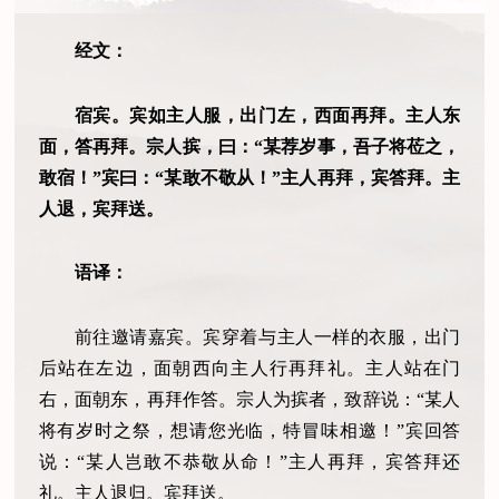
经文：
宿宾。宾如主人服，出门左，西面再拜。主人东
面，答再拜。宗人摈，曰：“某荐岁事，吾子将莅之，
敢宿！”宾曰：“某敢不敬从！”主人再拜，宾答拜。主
人退，宾拜送。
语译：
前往邀请嘉宾。宾穿着与主人一样的衣服，出门
后站在左边，面朝西向主人行再拜礼。主人站在门
右，面朝东，再拜作答。宗人为摈者，致辞说：“某人
将有岁时之祭，想请您光临，特冒味相邀！”宾回答
说：“某人岂敢不恭敬从命！”主人再拜，宾答拜还
礼。主人退归。宾拜送。