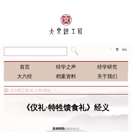
简
繁
EN
首页
经学之声
经学研究
大六经
档案资料
关于我们
大六经工程/
礼三书/
仪礼
《仪礼·特牲馈食礼》经义
发布时间:
2025-10-31