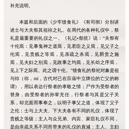
补充说明。
本篇和后面的《少牢馈食礼》《有司彻》分别讲
述士与大夫祭其祖祢之礼。在周代的各种礼仪中，祭
礼是最重要的礼仪之一。《礼记•祭统》说：“夫祭有
十伦焉：见事鬼神之道焉，见君臣之义焉，见父子之
伦焉，见贵贱之等焉，见亲疏之杀焉，见爵赏之施
焉，见夫妇之别焉，见政事之均焉，见长幼之序焉，
见上下之际焉。此之谓十伦。”馈食礼的祭祀对象是祖
与祢（祢，mí，古代对已在宗庙中立牌位的亡父的称
谓），用以表达行祭者的孝敬之情；尸作为受祭者的
替身，由受祭者的孙辈充任，行祭者与其是父子关
系，却北面而事奉之，以明子事父之道，体现了父子
之伦；士与上大夫、下大夫各有不同的礼仪，体现了
贵贱之等级；主人与众兄弟、内宾、家臣礼仪不同，
是由亲疏关系不同而带来的礼仪的衰減；主人、主妇