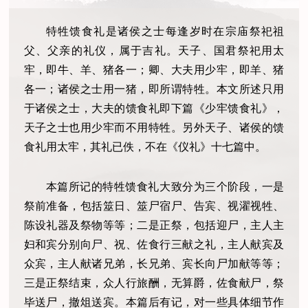
特牲馈食礼是诸侯之士每逢岁时在宗庙祭祀祖
父、父亲的礼仪，属于吉礼。天子、国君祭祀用太
牢，即牛、羊、猪各一；卿、大夫用少牢，即羊、猪
各一；诸侯之士用一猪，即所谓特牲。本文所述只用
于诸侯之士，大夫的馈食礼即下篇《少牢馈食礼》，
天子之士也用少牢而不用特牲。另外天子、诸侯的馈
食礼用太牢，其礼已佚，不在《仪礼》十七篇中。
本篇所记的特牲馈食礼大致分为三个阶段，一是
祭前准备，包括筮日、筮尸宿尸、告宾、视濯视牲、
陈设礼器及祭物等等；二是正祭，包括迎尸，主人主
妇和宾分别向尸、祝、佐食行三献之礼，主人献宾及
众宾，主人献诸兄弟，长兄弟、宾长向尸加献等等；
三是正祭结束，众人行旅酬，无算爵，佐食献尸，祭
毕送尸，撤俎送宾。本篇后有记，对一些具体细节作