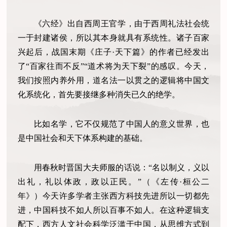
《六经》出自西周王官学，由于西周礼法社会统
一于封建诸侯，所以其本身就具有系统性。诸子百家
兴起后，战国末期《庄子·天下篇》的作者已经发出
了“百家往而不反”“道术将为天下裂”的感叹。今天，
我们按照内养外用，道名法一以贯之的逻辑将中国文
化系统化，首先要接继多种消失已久的绝学。
比如名学，它不仅规范了中国人的意义世界，也
是中国社会和天下体系构建的基础。
用春秋时晋国大夫师服的话说：“名以制义，义以
出礼，礼以体政，政以正民。”（《左传·桓公二
年》）今天许多学者主张西方科技先进所以一切都先
进，中国科技不如人所以百事不如人。在这种逻辑支
配下，西方人文社会科学泛滥于中国，从思维方式到