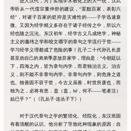
进入汉代，为了实现学术教化上的大一统，汉武
帝听从一代儒宗董仲舒的建议，“罢黜百家，表彰六
经”，对诸子百家的贬抑是灾难性的——子学迅速衰
微。又因为经学精义多存在于诸子经传之中，所以六
经也随之沉沦。东汉初年，经学古义几成绝学，神秘
主义的谶纬之学和咬文嚼字的章句之学流行于世——
学习经学义理都成了危险的事！孔子二十代孙孔长彦
甚至劝自己的弟弟季彦放弃家学，理由是：“今朝廷以
下，四海之内，皆为章句内学，而君独治古义。治古
义，则不能不非章句内学。非章句内学，则危身之道
也。独善固不容于世，今古义虽善，时世所废也，而
独为之，必将有患，盍（盍，hé，何不——笔者注）
姑已乎？”（《孔丛子·连丛子下》）
对于汉代章句之学的繁琐化、经院化，东汉班固
有着清醒的认识。他分析了导致此种现象的原因：自