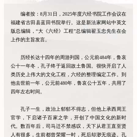
编者按：8月31日，2025年度六经书院工作会议在
福建省古田县蓝田书院举行。这是新法家网站中英文
版总编辑，“大《六经》工程”总编辑翟玉忠先生在会
上作的主旨发言。
历经长达十四年的周游列国，公元前484年，鲁哀
公十一年冬，孔子终于返回故土鲁国。很快开启了人
类历史上伟大的文化工程，六经的整理编定工作。到
他去世前一年，公元前480年，鲁哀公十五年，共用了
四年左右时间。
孔子一生，政治上郁郁不得志，但他上承西周王
官学，下启诸子百家之学，开创了中国文化的新时
代。数百年后，司马迁不禁感叹，天下从君王直至贤
人有很多，生前都曾荣耀一时，死后却渺无痕迹。孔