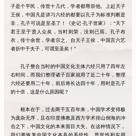
子是个平民，传世十几代，学者都尊崇他。上起天子
王侯，中国凡是讲习六经的都要以孔子为标准判断是
非，孔子可说是至圣了！《史记·孔子世家》：“天下
君王至于贤人众矣，当时则荣，没则已焉。孔子布
衣，传十余世，学者宗之。自天子王侯，中国言六艺
者折中于夫子，可谓至圣矣！”
孔子整合当时的中国文化主体六经只用了四年左
右时间，而我们整理诸子百家就用了近二十年，整理
六经还要用二十年，前后将长达四十年，用时是孔子
的十倍，这是什么原因呢？
根本在于，过去两千五百年来，中国学术变得极
为庞杂无序，且在印度佛教及西方学术排山倒海的冲
击之下，中国文化的本来面目大失。在这种情况下，
我们要恢复中国文化本具的系统性、普世性和实用