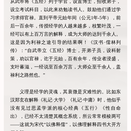
从武帝将《五经》列于学官，设置博士，招收弟子，
设立考试科目，以此来劝勉读书人。鼓励他们通过学
习求得官禄。直到平帝元始年间（公元1年-5年），前
后一百余年，传授经学的人越来越多，枝繁叶茂，一
经可以有上百万言的解释，成为大师的达到千余人。
这是因为利禄之途引导的结果啊！《汉书·儒林列
传》：“自武帝立《五经》博士，开弟子员，设科射
策，劝以官禄，讫于元始，百有余年，传业者浸盛，
支叶蕃滋，一经说至百余万言，大师众至千余人，盖
禄利之路然也。”
义理是经学的灵魂，其衰微是灾难性的。比如东
汉郑玄在解释《礼记·大学》《礼记·中庸》时，他似乎
没有见过思孟学派的核心经典《五行》《性自命
出》，已经不太清楚其概念系统，所云常常模棱两可
——这就为宋代“以佛释儒”，以佛理解释四书大开方