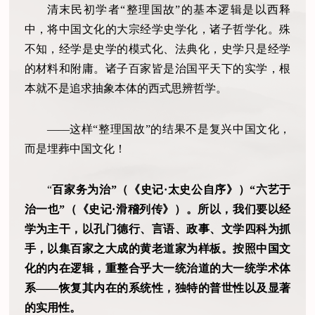
清末民初学者“整理国故”的基本逻辑是以西释
中，将中国文化的大宗经学史学化，诸子哲学化。殊
不知，经学是史学的模式化、法典化，史学只是经学
的材料和附庸。诸子百家皆是治国平天下的实学，根
本就不是追求抽象本体的西式思辨哲学。
——这样“整理国故”的结果不是复兴中国文化，
而是埋葬中国文化！
“
百家务为治”（《史记·太史公自序》）“六艺于
治一也”（《史记·滑稽列传》）。所以，我们要以经
学为主干，以孔门德行、言语、政事、文学四科为抓
手，以集百家之大成的黄老道家为样板。按照中国文
化的内在逻辑，重整合乎大一统治道的大一统学术体
系——恢复其内在的系统性，独特的普世性以及显著
的实用性。