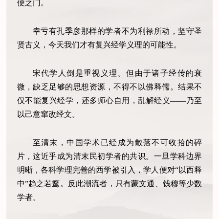
便之门。
幸亏有孔季彦那样的学者不为利禄所动，坚守圣
贤古义，今天我们才有复兴经学义理的可能性。
宋代学人倒是重视义理。但由于诸子经传的衰
微，缺乏足够的思想资源，不得不以佛释儒。结果不
仅不能复兴经学，还多师心自用，乱解经义——乃至
以己意窜改经文。
至清末，中国学术已经成为散落不可收拾的碎
片，这近乎成为清末民初学者的共识。一旦学科边界
明晰，各科学理完善的西学被引入，学人便对“以西释
中”趋之若鹜。反此潮流者，只有蒙文通、钱穆等少数
学者。