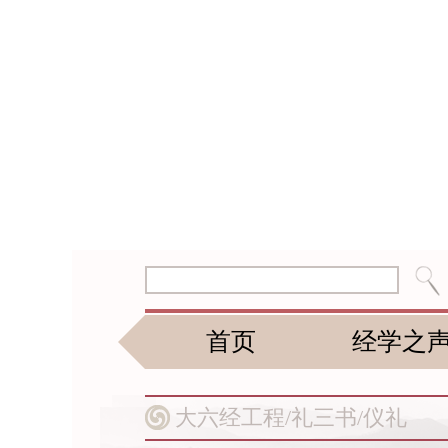
首页
经学之
大六经工程/
礼三书/
仪礼