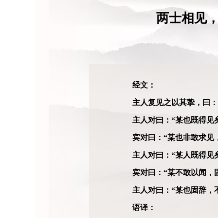
两士相见
经文：
主人复见之以其挚，曰：
主人对曰：“某也既得见
宾对曰：“某也非敢求见
主人对曰：“某人既得见
宾对曰：“某不敢以闻，
主人对曰：“某也固辞，
语译：