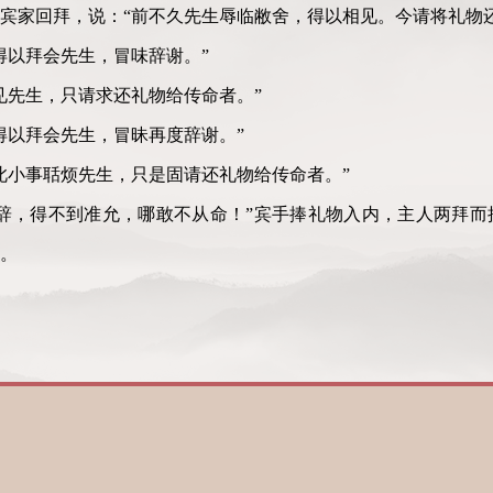
宾家回拜，说：“前不久先生辱临敝舍，得以相见。今请将礼物
得以拜会先生，冒味辞谢。”
见先生，只请求还礼物给传命者。”
得以拜会先生，冒昧再度辞谢。”
此小事聒烦先生，只是固请还礼物给传命者。”
辞，得不到准允，哪敢不从命！”宾手捧礼物入内，主人两拜而
拜。