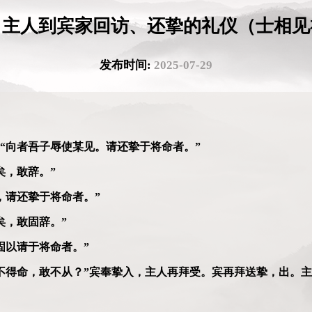
，主人到宾家回访、还挚的礼仪（士相见
发布时间:
2025-07-29
“向者吾子辱使某见。请还挚于将命者。”
矣，敢辞。”
，请还挚于将命者。”
矣，敢固辞。”
固以请于将命者。”
不得命，敢不从？”宾奉挚入，主人再拜受。宾再拜送挚，出。