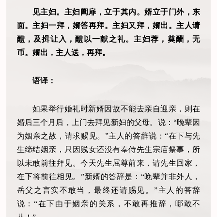
见主妇。主妇阖扉，立于其内。婿立于门外，东
面。主妇一拜，婿答再拜。主妇又拜，婿出。主人请
醴，及揖让入，醴以一献之礼。主妇荐，奠酬，无
币。婿出，主人送，再拜。
语译：
如果举行婚礼时新婿因故不能去亲自迎亲，则在
婚后三个月后，上门去拜见新妇的父母。说：“晚辈因
为姻亲之故，请求赐见。”主人的答辞说：“在下与先
生缔结姻亲，只因贱女还没有奉侍先生宗庙祭事，所
以未敢前往拜见。今天先生屈尊前来，请先生回家，
在下将前往相见。”新婿的答辞是：“晚辈并非外人，
岳父之言实不敢当，最终还请赐见。”主人的答辞
说：“在下由于姻亲的关系，不敢再推辞，哪敢不