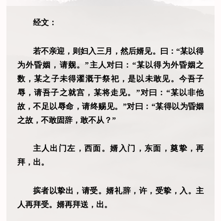
经文：
若不亲迎，则妇入三月，然后婿见。曰：“某以得
为外昏姻，请觌。”主人对曰：“某以得为外昏姻之
数，某之子未得濯溉于祭祀，是以未敢见。今吾子
辱，请吾子之就宫，某将走见。”对曰：“某以非他
故，不足以辱命，请终赐见。”对曰：“某得以为昏姻
之故，不敢固辞，敢不从？”
主人出门左，西面。婿入门，东面，奠挚，再
拜，出。
摈者以挚出，请受。婿礼辞，许，受挚，入。主
人再拜受。婿再拜送，出。