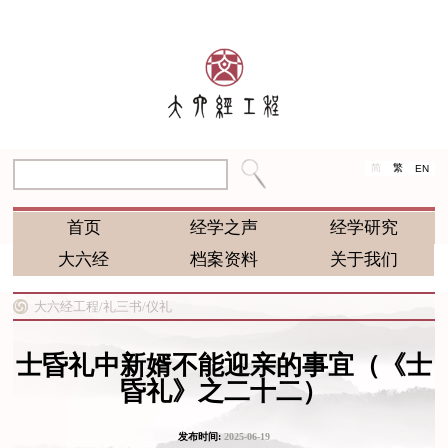
简
繁
EN
首页
经学之声
经学研究
大六经
档案资料
关于我们
大六经工程/
礼三书/
仪礼
士昏礼中新婿不能迎亲的事宜（《士
昏礼》之二十二）
发布时间:
2025-06-19