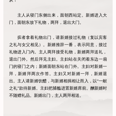
从！”
主人从寝门东侧出来，面朝西站定。新婿进入大
门，面朝东放下礼物，两拜，退出大门。
摈者拿着礼物出门，请新婿接过礼物（复以宾客
之礼与女父相见）。新婿推辞一番，表示同意，接过
礼物进入门内。主人两拜接受礼物，新婿两拜送礼，
退出门外。然后拜见主妇。主妇站在关闭着东边一扇
门的寝门之内；新婿面朝东站在门外。主妇对新婿一
拜，新婿拜两次作答。主妇又对新婿一拜，新婿退
出。主人请新婿饮醴，与新婿相揖相让而入，以“一献
之礼”款待新婿。主妇把脯醢进置新婿席前。酬新婿时
不随赠礼品。新婿出门，主人两拜相送。