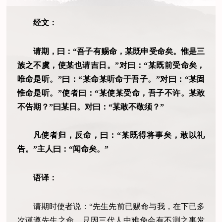
经文：
请期，曰：“吾子有赐命，某既申受命矣。惟是三
族之不虞，使某也请吉日。”对曰：“某既前受命矣，
唯命是听。”曰：“某命某听命于吾子。”对曰：“某固
惟命是听。”使者曰：“某使某受命，吾子不许。某敢
不告期？”曰某日。对曰：“某敢不敬须？”
凡使者归，反命，曰：“某既得将事矣，敢以礼
告。”主人曰：“闻命矣。”
语译：
请期时使者说：“先生先前已赐命与我，在下已多
次谨遵先生之命。只因三代人中难免会有不测之事发