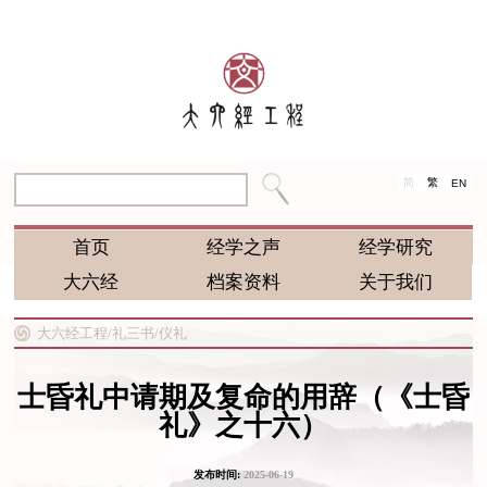
简
繁
EN
首页
经学之声
经学研究
大六经
档案资料
关于我们
大六经工程/
礼三书/
仪礼
士昏礼中请期及复命的用辞（《士昏
礼》之十六）
发布时间:
2025-06-19