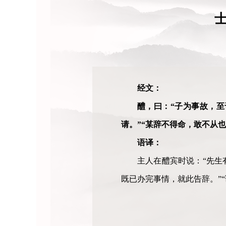
经文：
醴，曰：“子为事故，至
请。”“某辞不得命，敢不从
语译：
主人在醴宾时说：“先生
既已办完事情，就此告辞。”