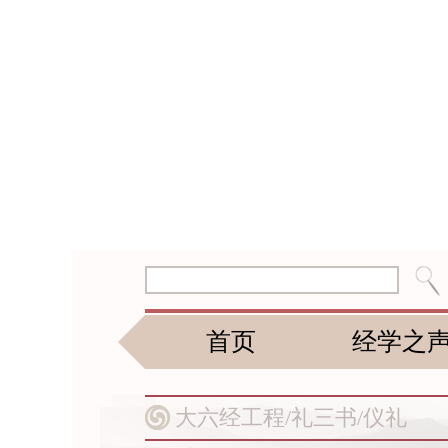
首页
经学之
大六经工程/
礼三书/
仪礼