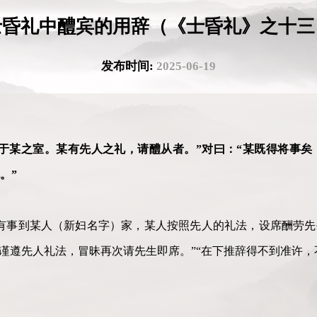
士昏礼中醴宾的用辞（《士昏礼》之十三
发布时间:
2025-06-19
于某之室。某有先人之礼，请醴从者。”对曰：“某既得将事矣
也。”
有事到某人（新妇名字）家，某人按照先人的礼法，设席酬劳先
“谨遵先人礼法，冒昧再次请先生即席。”“在下推辞得不到准许，