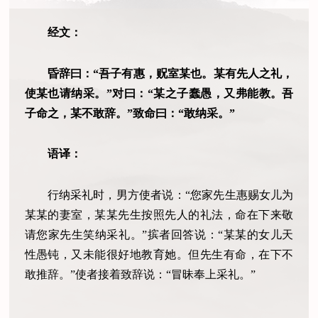
经文：
昏辞曰：“吾子有惠，贶室某也。某有先人之礼，
使某也请纳采。”对曰：“某之子蠢愚，又弗能教。吾
子命之，某不敢辞。”致命曰：“敢纳采。”
语译：
行纳采礼时，男方使者说：“您家先生惠赐女儿为
某某的妻室，某某先生按照先人的礼法，命在下来敬
请您家先生笑纳采礼。”摈者回答说：“某某的女儿天
性愚钝，又未能很好地教育她。但先生有命，在下不
敢推辞。”使者接着致辞说：“冒昧奉上采礼。”