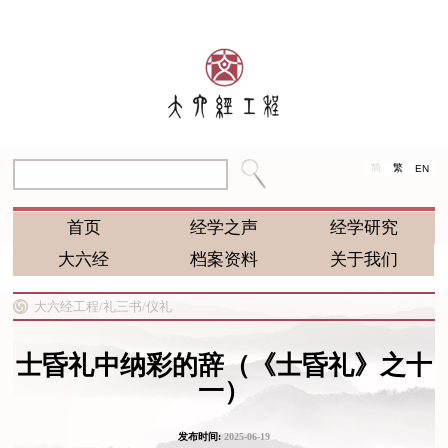
简
繁
EN
首页
经学之声
经学研究
大六经
档案资料
关于我们
大六经工程/
礼三书/
仪礼
士昏礼中纳彩的辞（《士昏礼》之十
一）
发布时间:
2025-06-19