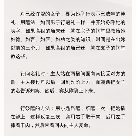
对已经许嫁的女子，要为她举行表示已成年的笄
礼，用醴法，如同男子行冠礼一样，并开始称呼她的
表字。如果高祖的庙未迁，就在宗子的祠堂里教给她
妇德、妇言、妇容、妇功之类的知识，时间是在出嫁
以前的三个月。如果高祖的庙已迁，就在支子的祠堂
教这些。
行问名礼时：主人站在两楹间面向南接受对方的
雁，主人接过雁以后，回到阼阶上方，面朝西把女子
的名告诉知宾。然后，宾从阼阶上下来。
行祭醴的方法：用小匙舀醴，祭醴一次，把匙插
在觯上，这样反复三次。宾用右手取干肉，后用左手
捧着干肉，然后带着回去向主人复命。