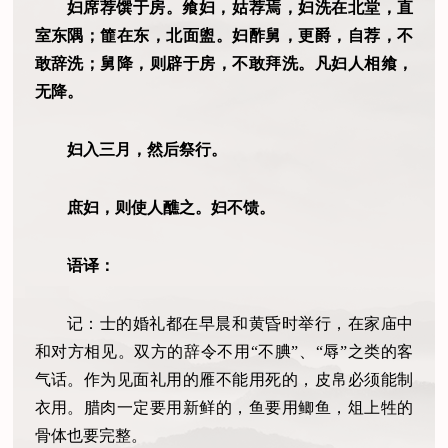
妇席荐馔于房。飨妇，姑荐焉，妇洗在北堂，直
室东隅；篚在东，北面盥。妇酢舅，更爵，自荐，不
敢辞洗；舅降，则辟于房，不敢拜洗。凡妇人相飨，
无降。
妇入三月，然后祭行。
庶妇，则使人醮之。妇不馈。
语译：
记：士的婚礼都在早晨和黄昏时举行，在家庙中
和对方相见。双方的辞令不用“不腆”、“辱”之类的客
气话。作为见面礼用的雁不能用死的，皮帛必须能制
衣用。腊肉一定要用新鲜的，鱼要用鲫鱼，俎上牲的
骨体也要完整。