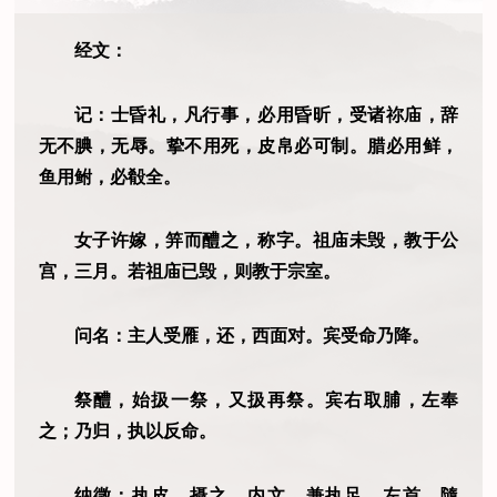
经文：
记：士昏礼，凡行事，必用昏昕，受诸祢庙，辞
无不腆，无辱。挚不用死，皮帛必可制。腊必用鲜，
鱼用鲋，必殽全。
女子许嫁，笄而醴之，称字。祖庙未毁，教于公
宫，三月。若祖庙已毁，则教于宗室。
问名：主人受雁，还，西面对。宾受命乃降。
祭醴，始扱一祭，又扱再祭。宾右取脯，左奉
之；乃归，执以反命。
纳徵：执皮，摄之，内文。兼执足，左首。隨