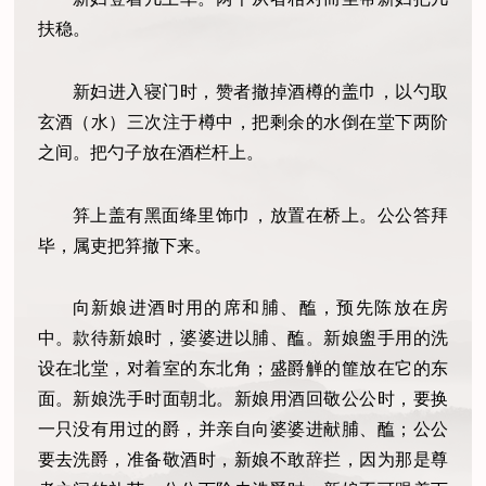
扶稳。
新妇进入寝门时，赞者撤掉酒樽的盖巾，以勺取
玄酒（水）三次注于樽中，把剩余的水倒在堂下两阶
之间。把勺子放在酒栏杆上。
笲上盖有黑面绛里饰巾，放置在桥上。公公答拜
毕，属吏把笲撤下来。
向新娘进酒时用的席和脯、醢，预先陈放在房
中。款待新娘时，婆婆进以脯、醢。新娘盥手用的洗
设在北堂，对着室的东北角；盛爵觯的篚放在它的东
面。新娘洗手时面朝北。新娘用酒回敬公公时，要换
一只没有用过的爵，并亲自向婆婆进献脯、醢；公公
要去洗爵，准备敬酒时，新娘不敢辞拦，因为那是尊