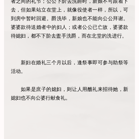
者之间的礼节；公公下阶去洗爵时，新娘不可跟着下
去，但如果站立在堂上，就像役使者一样，所以，可
到房中暂时回避。爵洗毕，新娘也不能向公公拜谢。
婆婆款待送婚者中的妇人；或者公公已亡故，婆婆款
待媳妇，都不下阶去盥手洗爵，而在北堂的洗进行。
新妇在婚礼三个月以后，逢祭事即可参与助祭等
活动。
如果是庶子的媳妇，则让人用醮礼来招待她，新
媳妇也不向公婆行献食礼。