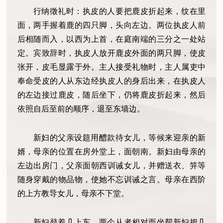
行纳徵礼时：执皮的人要把鹿皮折起来，纹在里
面，两手握着鹿的四只脚，头向左边。两位执皮人前
后相随而入，以西为上首，在庭南端的三分之一处站
定。宾致辞时，执皮人放开鹿皮外面的两只脚，使皮
张开，皮毛显露于外。主人接受礼物时，主人属吏中
奉命受皮的人从东边经执皮人的身后出来，在执皮人
的左边接过鹿皮，随后坐下，仍将鹿皮折起来，然后
依照自后至前的顺序，退至东墙边。
新妇的父亲设筵用醴款待女儿，等候来迎亲的新
婿，母亲的位置在房外堂上，面朝南。新妇由母亲的
左边出房门，父亲面朝西训诫女儿，并赠送衣、笄等
随身穿戴的物品物，使她不忘训诫之言。母亲在西阶
的上方教导女儿，母亲不下堂。
新妇登着几上车。两个从者相对而坐帮新妇把几