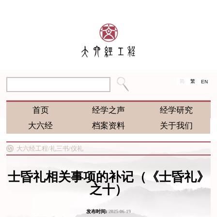
简
繁
EN
首页
经学之声
经学研究
大六经
档案资料
关于我们
大六经工程/
礼三书/
仪礼
士昏礼相关事项的补记（《士昏礼》
之十）
发布时间:
2025-06-19