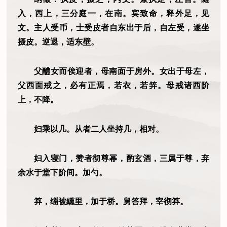
入，西上，三分庭一，在南。宾致命，释外足，见
文。主人受币，士受皮者自东出于后，自左受，遂坐
摄皮。逆退，适东壁。
父醴女而俟迎者，母南面于房外。女出于母左，
父西面戒之，必有正焉，若衣，若笄。母戒诸西阶
上，不降。
妇乘以几。从者二人坐持几，相对。
妇入寝门，赞者彻尊幂，酌玄酒，三属于尊，弃
余水于堂下阶间。加勺。
笲，缁被纁里，加于桥。舅答拜，宰彻笲。