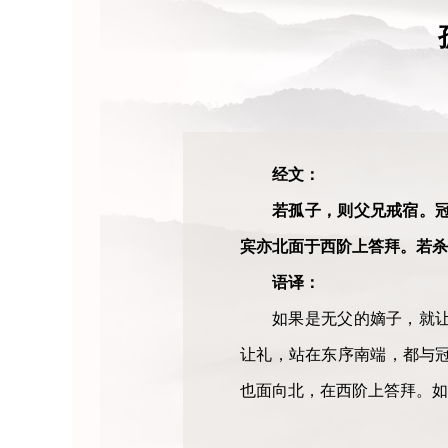
经文：
若孤子，则父兄戒宿。
宾亦北面于西阶上答拜。若杀
语译：
如果是无父的嫡子，就
让礼，站在东序南端，都与
也面向北，在西阶上答拜。如