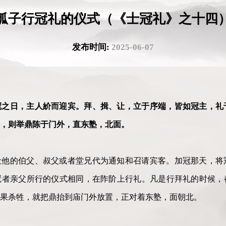
孤子行冠礼的仪式（《士冠礼》之十四
发布时间:
2025-06-07
冠之日，主人紒而迎宾。拜、揖、让，立于序端，皆如冠主，礼
，则举鼎陈于门外，直东塾，北面。
让他的伯父、叔父或者堂兄代为通知和召请宾客。加冠那天，将
冠者亲父所行的仪式相同，在阼阶上行礼。凡是行拜礼的时候，
果杀牲，就把鼎抬到庙门外放置，正对着东塾，面朝北。