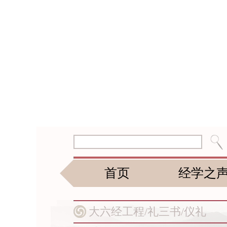
首页
经学之
大六经工程/
礼三书/
仪礼