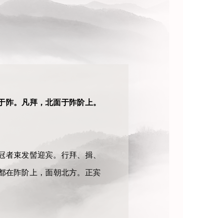
）
于阼。凡拜，北面于阼阶上。
冠者束发髻迎宾。行拜、揖、
都在阼阶上，面朝北方。正宾