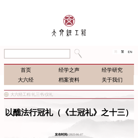
简
繁
EN
首页
经学之声
经学研究
大六经
档案资料
关于我们
大六经工程/
礼三书/
仪礼
以醮法行冠礼（《士冠礼》之十三）
发布时间:
2025-06-07