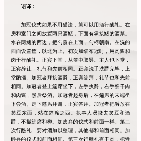
语译：
加冠仪式如果不用醴法，就可以用酒行醮礼。在
房和室门之间放置两只酒甒，下面有承接甒的酒禁。
水在两甒的西边，把勺覆在上面，勺柄朝南。在洗的
西面设置筐，以北为上。初次加缁布冠时，用肉酱和
肉干行醮礼。正宾下堂，从篚中取爵。主人也下堂，
正宾辞让，礼节和先前相同。正宾洗手洗爵完毕，上
堂酌酒。加冠者拜接酒爵，正宾答拜，礼节也和先前
相同。加冠者登上筵席坐下，左手执爵，右手祭干肉
和肉酱，然后祭酒。加冠者起身后，在筵席的末端坐
下尝酒。走下筵席拜谢，正宾答拜。加冠者把爵放在
笾豆东面，站在筵席之西。执事人员撤去笾豆和酒
爵，不撤筵席和樽。加皮弁的仪式和前面一样。第二
次行醮礼，要对酒加以整理，其他都和前面相同。加
爵弁的仪式和前面相同。第三次行醮礼有干肉，把牲