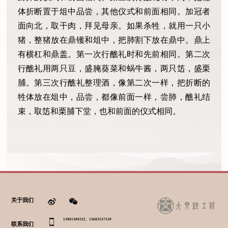
体折断置于俎中品尝，其他仪式和前面相同。加冠者
面向北，取干肉，拜见母亲。如果杀牲，就用一只小
猪，整猪放在鼎镬和俎中，把肺割下放在鼎中。鼎上
有横杠和鼎盖。第一次行醮礼时和先前相同。第二次
行醮礼用两只豆，盛腌葵菜和蜗牛酱，两只笾，盛栗
脯。第三次行醮礼整理酒，像第二次一样，把折断的
牲体放在俎中，品尝，都像前面一样，尝肺，醮礼结
束，取笾和栗脯下堂，也和前面的仪式相同。
关于我们
13801309232、13683537539
联系我们