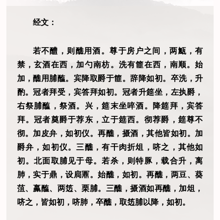
经文：
若不醴，则醮用酒。尊于房户之间，两甒，有
禁，玄酒在西，加勺南枋。洗有篚在西，南顺。始
加，醮用脯醢。宾降取爵于篚。辞降如初。卒洗，升
酌。冠者拜受，宾答拜如初。冠者升筵坐，左执爵，
右祭脯醢，祭酒。兴，筵末坐啐酒。降筵拜，宾答
拜。冠者奠爵于荐东，立于筵西。彻荐爵，筵尊不
彻。加皮弁，如初仪。再醮，摄酒，其他皆如初。加
爵弁，如初仪。三醮，有干肉折俎，哜之，其他如
初。北面取脯见于母。若杀，则特豚，载合升，离
肺，实于鼎，设扃鼏。始醮，如初。再醮，两豆、葵
菹、蠃醢、两笾、栗脯。三醮，摄酒如再醮，加俎，
哜之，皆如初，哜肺，卒醮，取笾脯以降，如初。