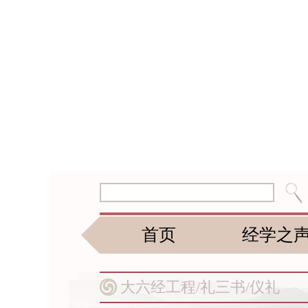
首页
经学之
大六经工程/
礼三书/
仪礼