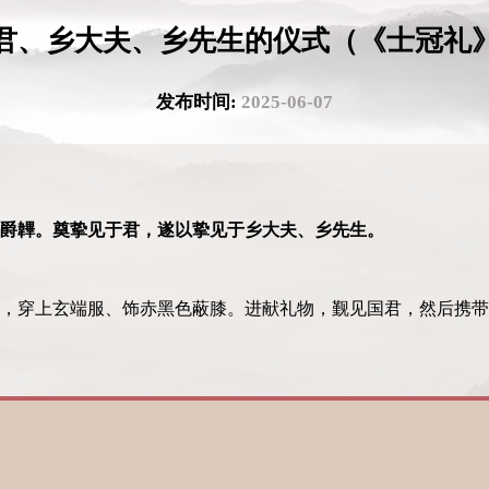
君、乡大夫、乡先生的仪式（《士冠礼
发布时间:
2025-06-07
爵韠。奠挚见于君，遂以挚见于乡大夫、乡先生。
，穿上玄端服、饰赤黑色蔽膝。进献礼物，觐见国君，然后携带