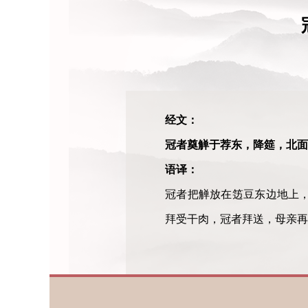
经文：
冠者奠觯于荐东，降筵，北面
语译：
冠者把觯放在笾豆东边地上
拜受干肉，冠者拜送，母亲再