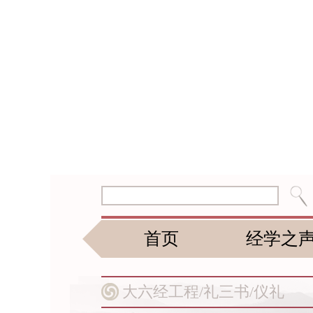
首页
经学之
大六经工程/
礼三书/
仪礼