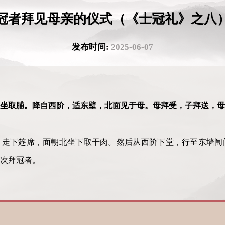
冠者拜见母亲的仪式（《士冠礼》之八
发布时间:
2025-06-07
坐取脯。降自西阶，适东壁，北面见于母。母拜受，子拜送，母
，走下筵席，面朝北坐下取干肉。然后从西阶下堂，行至东墙闱
次拜冠者。