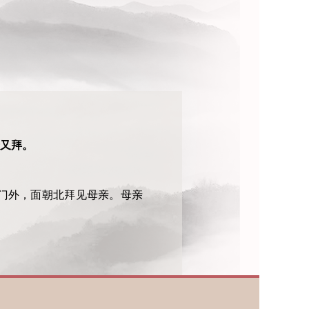
）
又拜。
门外，面朝北拜见母亲。母亲