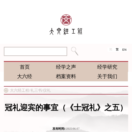
简
繁
EN
首页
经学之声
经学研究
大六经
档案资料
关于我们
大六经工程/
礼三书/
仪礼
冠礼迎宾的事宜（《士冠礼》之五）
发布时间:
2025-06-07