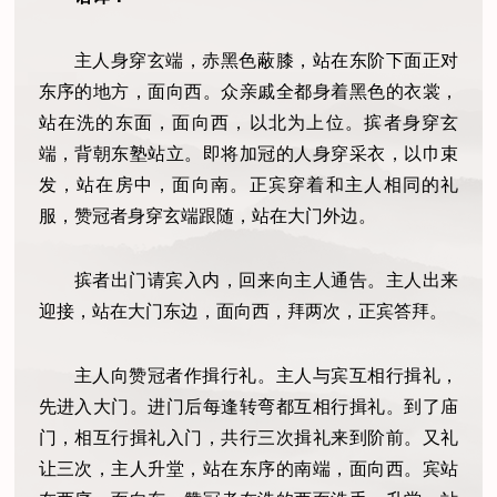
主人身穿玄端，赤黑色蔽膝，站在东阶下面正对
东序的地方，面向西。众亲戚全都身着黑色的衣裳，
站在洗的东面，面向西，以北为上位。摈者身穿玄
端，背朝东塾站立。即将加冠的人身穿采衣，以巾束
发，站在房中，面向南。正宾穿着和主人相同的礼
服，赞冠者身穿玄端跟随，站在大门外边。
摈者出门请宾入内，回来向主人通告。主人出来
迎接，站在大门东边，面向西，拜两次，正宾答拜。
主人向赞冠者作揖行礼。主人与宾互相行揖礼，
先进入大门。进门后每逢转弯都互相行揖礼。到了庙
门，相互行揖礼入门，共行三次揖礼来到阶前。又礼
让三次，主人升堂，站在东序的南端，面向西。宾站