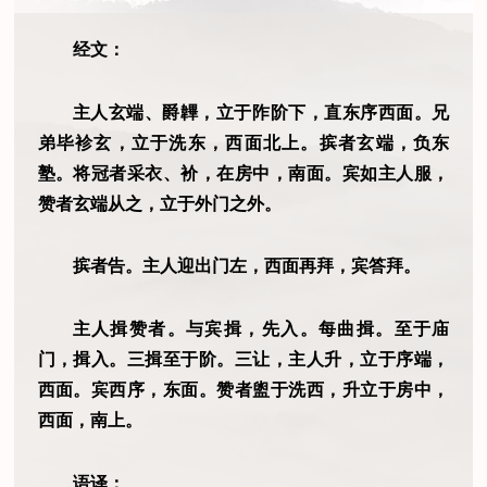
经文：
主人玄端、爵韠，立于阼阶下，直东序西面。兄
弟毕袗玄，立于洗东，西面北上。摈者玄端，负东
塾。将冠者采衣、衸，在房中，南面。宾如主人服，
赞者玄端从之，立于外门之外。
摈者告。主人迎出门左，西面再拜，宾答拜。
主人揖赞者。与宾揖，先入。每曲揖。至于庙
门，揖入。三揖至于阶。三让，主人升，立于序端，
西面。宾西序，东面。赞者盥于洗西，升立于房中，
西面，南上。
语译：