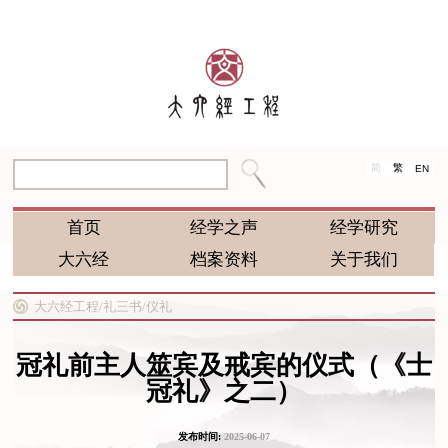
简
繁
EN
首页
经学之声
经学研究
大六经
档案资料
关于我们
大六经工程/
礼三书/
仪礼
冠礼前主人筮宾及戒宾的仪式（《士
冠礼》之二）
发布时间:
2025-06-07