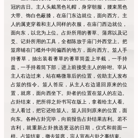
冠的吉日。主人头戴黑色礼帽，身穿朝服，腰束黑色
大带、饰白色蔽膝，在庙门东边就位，面向西方。主
人的属吏穿着和主人同样的衣服，在庙门西边就位，
面向东，以北为上位。占卦所用的蓍草、蒲席以及记
爻、记卦所用的工具，全都陈放于庙门外西堂上。把
筮席铺在门槛外中间偏西的地方，面向西方。筮人手
持蓍草，抽出装着蓍草的蓍草筒盖上半截，一手持
盖，一手持着筒下部，进上前接受主人的吩咐。宰从
主人右边过来，站在略微靠后的位置，佐助主人发布
占筮的指令。筮人答应，从主人右边退回原来的位
置，就席，面向西坐下。卦者的位置在筮人的左边。
占卦结束，把所得之卦书写在版上，拿着给主人看。
主人看过，把它还给筮人。筮人回到原来的位置，面
向东。各种占卦完毕，向前报告占卦结果吉利。若不
吉利，就重新占卦挑选更远的日期，仪式和前面一
样。占筮结束，撤去筮席，宗人宣布占卦之事结束。