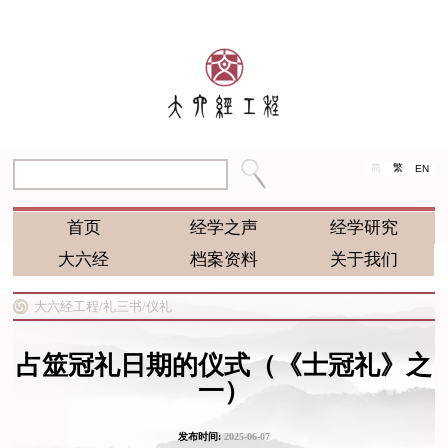
简
繁
EN
首页
经学之声
经学研究
大六经
档案资料
关于我们
大六经工程/
礼三书/
仪礼
占筮冠礼日期的仪式（《士冠礼》之
一）
发布时间:
2025-06-07