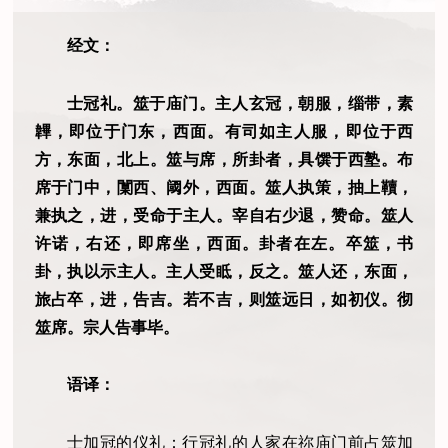
经文：
士冠礼。筮于庙门。主人玄冠，朝服，缁带，素
韠，即位于门东，西面。有司如主人服，即位于西
方，东面，北上。筮与席，所卦者，具馔于西塾。布
席于门中，闑西、阈外，西面。筮人执策，抽上韇，
兼执之，进，受命于主人。宰自右少退，赞命。筮人
许诺，右还，即席坐，西面。卦者在左。卒筮，书
卦，执以示主人。主人受眡，反之。筮人还，东面，
旅占卒，进，告吉。若不吉，则筮远日，如初仪。彻
筮席。宗人告事毕。
语译：
士加冠的仪礼：行冠礼的人家在祢庙门前占筮加