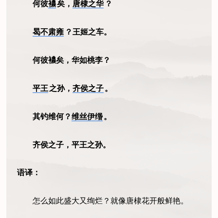
何彼
襛
矣，
唐棣之华
？
曷不肃雍
？王姬之车。
何彼襛矣，华如桃李？
平王
之孙，
齐侯之子
。
其钓维何？
维丝伊缗
。
齐侯之子，平王之孙。
语译：
怎么如此盛大又绚烂？就像唐棣花开般鲜艳。