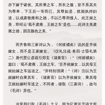
亦下嫁于诸侯。其所乘之车，所衣之服，皆不系其夫
为尊卑，下王后一等而已。其尊如是，犹能执持妇
道，以成肃敬雍和之德，不以己尊而慢人。此王姬之
美，即经云‘曷不肃雍，王姬之车’是也……此诗主美肃
雍之德，因言颜色之美。”
而齐鲁韩三家诗认为，《何彼襛矣》说的是齐侯
嫁女，而不是王家嫁女。《仪礼注疏·卷四·士昏礼第
二》唐代贾公彦疏引郑玄《箴膏肓》：“《何彼襛矣》
篇曰：‘曷不肃雍，王姬之车。’言齐侯嫁女，以其母王
姬始嫁之车远送之。”并特别强调：“《诗》注以为王
姬嫁时自乘其车，《箴膏肓》以为齐侯嫁女，乘其母
王姬始嫁时车送之，不同者，彼取《三家诗》，故与
《毛诗》异也。”
这里我们取《毛诗》之义，因为它更近于诗文所