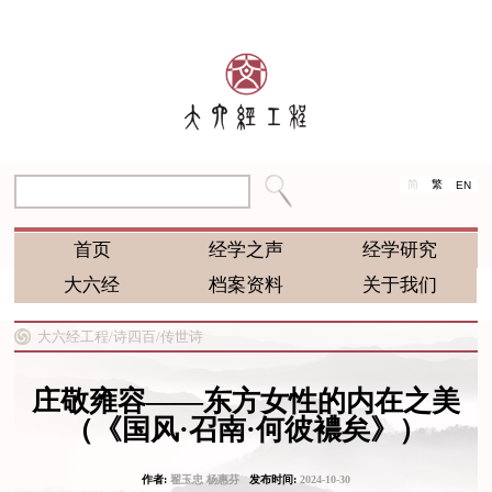
简
繁
EN
首页
经学之声
经学研究
大六经
档案资料
关于我们
大六经工程/
诗四百/
传世诗
庄敬雍容——东方女性的内在之美
（《国风·召南·何彼襛矣》）
作者:
翟玉忠 杨惠芬
发布时间:
2024-10-30