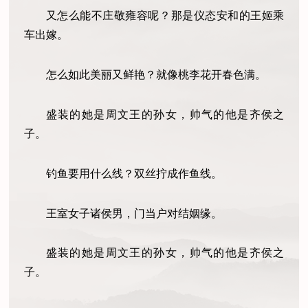
又怎么能不庄敬雍容呢？那是仪态安和的王姬乘
车出嫁。
怎么如此美丽又鲜艳？就像桃李花开春色满。
盛装的她是周文王的孙女，帅气的他是齐侯之
子。
钓鱼要用什么线？双丝拧成作鱼线。
王室女子诸侯男，门当户对结姻缘。
盛装的她是周文王的孙女，帅气的他是齐侯之
子。