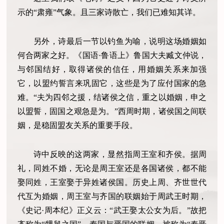
示的“肃雍”气象。且三家诗散亡，我们已难知其详。
另外，诗最后一节以钓鱼为喻，说明这场婚姻如
何合两家之好。《国语·鲁语上》鲁国大夫臧文仲说，
与邻国结好，取得诸侯的信任，用婚姻关系来加强
它，以盟约誓言来巩固它，这些是为了应付国家的急
难。“夫为四邻之援，结诸侯之信，重之以婚姻，申之
以盟誓，固国之艰急是为。”西周时期，诸侯国之间联
姻，是稳固盟友关系的重要手段。
诗中反映的这两家，显然指周王室和齐侯。据周
礼，同姓不婚，无论是周王室还是各国诸侯，都不能
娶同姓，王室娶于异姓诸侯国。历史上周、齐世世代
代互为婚姻，周王室与齐国的联姻始于周武王时期，
《史记·周本纪》正义云：“武王娶太公女为后。”故把