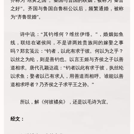
齐称为“甥舅之国”。秦国与晋国的联姻，被称为“秦晋
之好”。齐国与鲁国自鲁桓公以后，频繁通婚，被称
为“齐鲁世婚”。
诗中说：“其钓维何？维丝伊缗。”，婚姻如鱼
线，联结在诸侯间，不是讲两姓贵族间的嫁娶之事
吗？郑玄笺云：“钓者，以此有求于彼。何以为之乎？
以丝之为纶，则是善钓也。以言王姬与齐侯之子以善
道相求。唐代孔颖达疏：“钓者以此有求于彼，执丝纶
以求鱼；娶者以己有求人，用善道而相呼。谁能以善
道相求呼者？乃齐侯之子求平王之孙。”
所以，解《何彼襛矣》，还是以毛诗为宜。
经文：