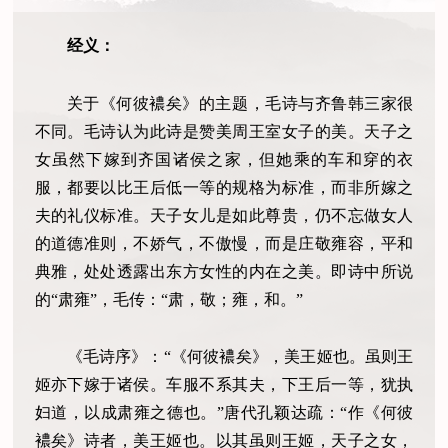
经义：
关于《何彼襛矣》的主题，毛诗与齐鲁韩三家很
不同。毛诗认为此诗是赞美周王室女子的美。天子之
女虽然下嫁到齐国诸侯之家，但她乘的车和穿的衣
服，都要以比王后低一等的规格为标准，而非所嫁之
夫的礼仪标准。天子女儿是如此尊贵，仍不忘做女人
的道德准则，不娇气，不傲慢，而是庄敬雍容，平和
典雅，处处透露出东方女性的内在之美。即诗中所说
的“肃雍”，毛传：“肃，敬；雍，和。”
《毛诗序》：“《何彼襛矣》，美王姬也。虽则王
姬亦下嫁于诸侯。车服不系其夫，下王后一等，犹执
妇道，以成肃雍之德也。”唐代孔颖达疏：“作《何彼
襛矣》诗者，美王姬也。以其虽则王姬，天子之女，