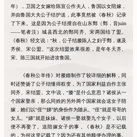
年），卫国之女嫁给陈宣公作夫人，鲁国以女陪嫁，
并由鲁国大夫公子结护送，此事竟然被《春秋》记录
了下来。这是因为公子结擅自在山东鄄（鄄，音juàn
——笔者注）城县西北的鄄同齐、宋两国结了盟。
《春秋》经文说：“秋，公子结媵陈人之妇于鄄，遂及
齐侯、宋公盟。”这次结盟效果很差，是年冬天齐、
宋、陈三国就开始进攻鲁国。
《春秋公羊传》对媵婚制作了较详细的解释，同
时还赞扬了公子结懂得权变，为了国家利益自作主张
同齐、宋结盟。文中说，“媵”是什么意思？诸侯从一
个国家娶亲，那么同姓的另外两个国家就会送女子陪
嫁，她们以“侄”“娣”的身份作为随从。“侄”就是哥哥的
女儿。“娣”就是妹妹。诸侯一娶就娶九个女子，以后
便不再娶了。送陪嫁女子的事，《春秋》是不记载
的，为何这里记载了？因为还有其他顺便办理的事。