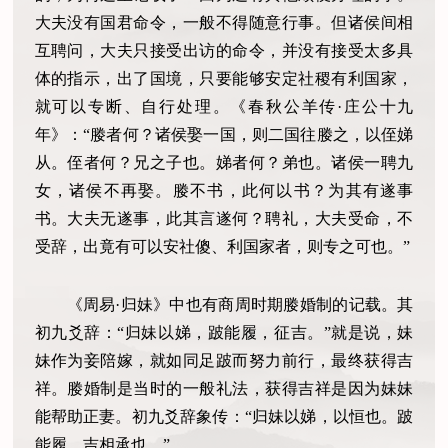
大夫没有国君命令，一般不得随意行事。但诸侯间相
互聘问，大夫只接受出访的命令，并没有接受太多具
体的指示，出了国境，只要能够安定社稷有利国家，
就可以专断、自行处理。《春秋公羊传·庄公十九
年》：“媵者何？诸侯娶一国，则二国往媵之，以侄娣
从。侄者何？兄之子也。娣者何？弟也。诸侯一聘九
女，诸侯不再娶。媵不书，此何以书？为其有遂事
书。大夫无遂事，此其言遂何？聘礼，大夫受命，不
受辞，出竟有可以安社傻、利国家者，则专之可也。”
《周易·归妹》中也有商周时期媵婚制的记载。其
初九爻辞：“归妹以娣，跛能履，征吉。”就是说，妹
妹作为妾陪嫁，就如同足跛而努力前行，最终获得吉
祥。媵婚制是当时的一般礼法，获得吉祥是因为妹妹
能帮助正妻。初九爻辞象传：“归妹以娣，以恒也。跛
能履，吉相承也。”