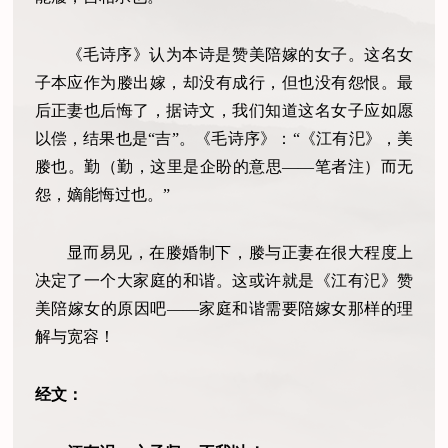
《毛诗序》认为本诗是赞美陪嫁的女子。这名女
子本应作为媵出嫁，却没有成行，但也没有怨恨。最
后正妻也后悔了，据诗文，我们知道这名女子应如愿
以偿，结果也是“吉”。《毛诗序》：“《江有汜》，美
媵也。勤（勤，这里是企盼的意思——笔者注）而无
怨，嫡能悔过也。”
显而易见，在媵婚制下，媵与正妻在很大程度上
决定了一个大家庭的和谐。这或许就是《江有汜》赞
美陪嫁女的原因吧——家庭和谐需要陪嫁女那样的理
解与宽容！
经文：