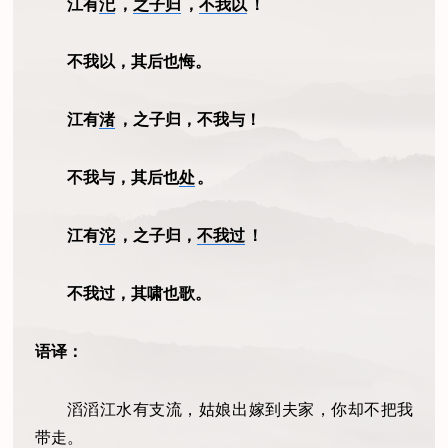
江有
汜
，
之子归
，
不我以
！
不我以，其后也悔。
江有
渚
，之子归，不我与！
不我与，其后也
处
。
江有
沱
，之子归，
不我过
！
不我过，其啸也歌。
语译：
滔滔江水有支流，姑娘出嫁到夫家，你却不把我
带走。