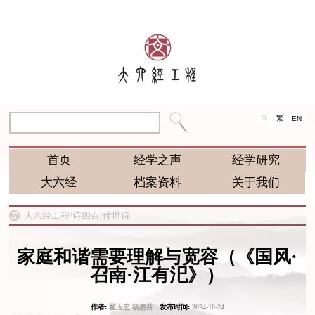
简
繁
EN
首页
经学之声
经学研究
大六经
档案资料
关于我们
大六经工程/
诗四百/
传世诗
家庭和谐需要理解与宽容（《国风·
召南·江有汜》）
作者:
翟玉忠 杨惠芬
发布时间:
2024-10-24