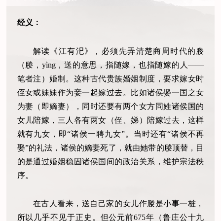
经义：
解读《江有汜》，必须先弄清楚商周时代的媵
（媵，yìng，送的意思，指随嫁，也指随嫁的人——
笔者注）婚制。这种古代贵族婚姻制度，要求嫁女时
侄女或妹妹作为妾一起嫁过去。比如诸侯娶一国之女
为妻（即嫡妻），同时还要有两个女方同姓诸侯国的
女儿陪嫁，三人各有两女（侄、娣）陪嫁过去，这样
就有九女，即“诸侯一聘九女”。当时还有“诸侯不再
娶”的礼法，诸侯的嫡妻死了，就由她带的媵顶替，目
的是通过婚姻稳固诸侯国间的政治关系，维护宗法秩
序。
在古人看来，送自己家的女儿作媵是小事一桩，
所以几乎不见于正史。但公元前675年（鲁庄公十九