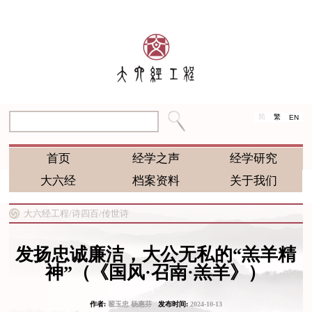
简
繁
EN
首页
经学之声
经学研究
大六经
档案资料
关于我们
大六经工程/
诗四百/
传世诗
发扬忠诚廉洁，大公无私的“羔羊精
神”（《国风·召南·羔羊》）
作者:
翟玉忠 杨惠芬
发布时间:
2024-10-13