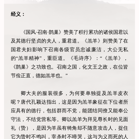
经义：
《国风·召南·鹊巢》赞美了积行累功的诸侯国君以
及其德行坚贞的夫人，重君道。《羔羊》则赞美了在
国君夫妇影响下召南各级官员忠诚廉洁，大公无私
的“羔羊精神”，重臣道。《毛诗序》：“《羔羊》，
《鹊巢》之功致也。召南之国，化文王之政，在位皆
节俭正直，德如羔羊也。”
卿大夫的服装很多，为何要单独提及羔羊皮衣
呢？唐代孔颖达指出，这是因为羔羊象征在下位者所
应具有的德行，包括群而不党，能团结同僚又能奉公
守法，不结党营私等。卿以羔羊为拜见尊长时的见面
礼（贽），是因为羊虽有犄角却不随意攻击人，捉住
它为贽时不鸣叫，宰杀时不啼哭，这与为义而死的人