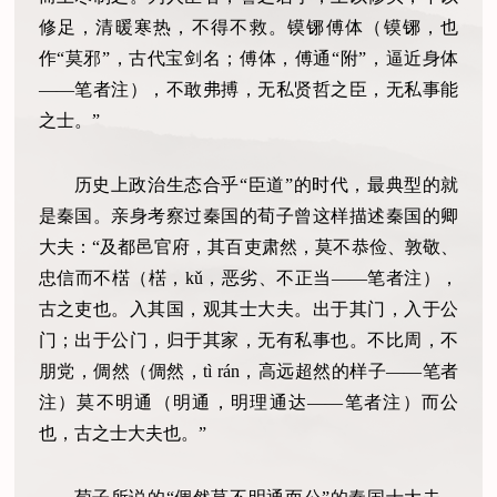
修足，清暖寒热，不得不救。镆铘傅体（镆铘，也
作“莫邪”，古代宝剑名；傅体，傅通“附”，逼近身体
——笔者注），不敢弗搏，无私贤哲之臣，无私事能
之士。”
历史上政治生态合乎“臣道”的时代，最典型的就
是秦国。亲身考察过秦国的荀子曾这样描述秦国的卿
大夫：“及都邑官府，其百吏肃然，莫不恭俭、敦敬、
忠信而不楛（楛，kǔ，恶劣、不正当——笔者注），
古之吏也。入其国，观其士大夫。出于其门，入于公
门；出于公门，归于其家，无有私事也。不比周，不
朋党，倜然（倜然，tì rán，高远超然的样子——笔者
注）莫不明通（明通，明理通达——笔者注）而公
也，古之士大夫也。”