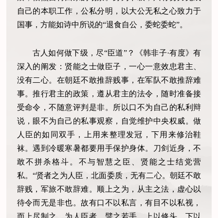
自己的本职工作，公私分明，以大公无私之心致力于
国事，方能如诗中所说的“退食自公，委蛇委蛇”。
古人如何做下级，尽“臣道”？《韩非子·有度》有
深入的阐发：贤能之士做臣子，一心一意效忠君主、
没有二心。在朝廷不敢推辞贱事，在军队不敢推辞难
事。推行君主的政策，遵从君主的法令，随时准备接
受命令，不随意评判是非。所以口不为自己的私利辩
说，眼不为自己的私事观察，自觉维护中央权威。做
人臣的如同双手，上用来整理发冠，下用来修治鞋
袜。遇到冷暖寒暑都要用手保护身体。刀剑近身，不
敢不拼杀格斗。不与智慧之臣、贤能之士结党营
私。“贤者之为人臣，北面委质，无有二心。朝廷不敢
辞贱，军旅不敢辞难。顺上之为，从主之法，虚心以
待令而无是非也。故有口不以私言，有目不以私视，
而上尽制之。为人臣者，譬之若手，上以修头，下以