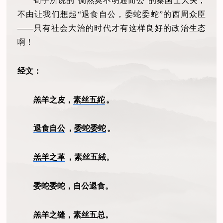
荀子所说的“倜然莫不明通而公”的秦国士大夫，
不由让我们想起“退食自公，委蛇委蛇”的西周众臣
——只有社会大治的时代才有这样良好的政治生态
啊！
经文：
羔羊之皮，
素丝五紽
。
退食自公
，
委蛇委蛇
。
羔羊之革
，素丝五緎。
委蛇委蛇，自公退食。
羔羊之缝，素丝五总。