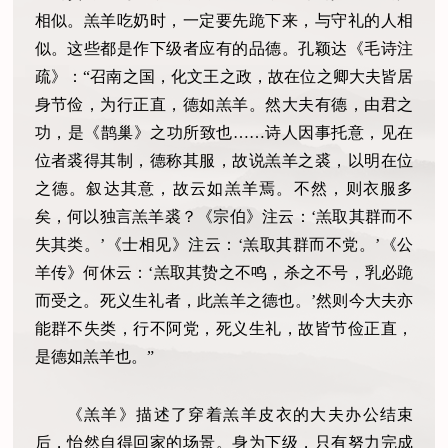
相似。羔羊吃奶时，一定要先跪下来，与守礼的人相
似。这些都是作下级者应有的品德。孔颖达《毛诗注
疏》：“召南之国，化文王之政，故在位之卿大夫皆居
身节俭，为行正直，德如羔羊。然大夫有德，由君之
功，是《鹊巢》之功所致也……诗人因事托意，见在
位者裘得其制，德称其服，故说羔羊之裘，以明在位
之德。叙达其意，故云如羔羊焉。不然，则衣服多
矣，何以独言羔羊裘？《宗伯》注云：‘羔取其群而不
失其类。’《士相见》注云：‘羔取其群而不党。’《公
羊传》何休云：‘羔取其贽之不鸣，杀之不号，乳必跪
而受之。死义生礼者，此羔羊之德也。’然则今大夫亦
能群不失类，行不阿党，死义生礼，故皆节俭正直，
是德如羔羊也。”
《羔羊》描述了穿着羔羊皮衣的大夫办公结束
后，怡然自得回家的场景。身为下级，只有努力完成