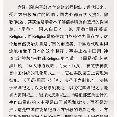
六经书院内容总监付金财老师指出，近代以来，
受西方宗教东传的影响，国内外都有学人提出“儒
教”问题，其实这是学者不了解儒学特质而造成的伪问
题。“宗教”一词来自日本，以“宗教”翻译英语
Religion，而Religion是坚信超自然统治力量存在，这
个超自然统治力量是宇宙的创造者。中国近代糊里糊
涂地接受了日本的这个翻译，事实上在中国用“神
道”或“神教”来翻译Religion更合适，《周易·观卦·彖
辞》说：“圣人神道设教，而天下服矣。”神道或神教
是中国传统的教化形式之一，它在实践层面上表现为
祭祀。《国语·周语下》说：“夫圣王之制祀也，法施
于民则祀之，以死勤事则祀之，以劳定国则祀之，能
御大灾则祀之，能捍大患则祀之。”祭祀那些为国计民
生作出贡献的人主要是出于感恩和效法，而不是崇
拜，这是中国传统祭祀与西方宗教的迥异之处。西方
宗教强调对万能之神的信仰。明朝以来，中国祭祀制