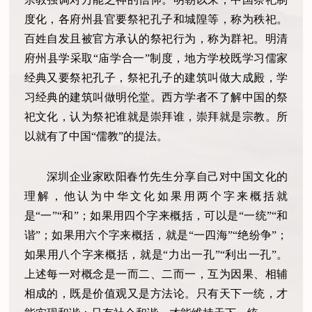
度化，各府州县官要祭祀孔子和城隍等，称为秩祀。
百姓自发且被官方承认的祭祀行为，称为群祀。明清
府州县学采取“庙学合一”制度，地方学校既学习儒家
经典又要祭祀孔子，祭祀孔子的建筑叫做大成殿，学
习经典的建筑叫做明伦堂。西方学者不了解中国的祭
祀文化，认为祭祀谁就是崇拜谁，崇拜就是宗教。所
以就有了中国“儒教”的提法。
深圳企业家欧阳春竹先生分享自己对中国文化的
理解，他认为中华文化如果用两个字来概括就
是“一”“和”；如果用四个字来概括，可以是“一统”“和
谐”；如果用六个字来概括，就是“一四海”“绝纷争”；
如果用八个字来概括，就是“力出一孔”“利出一孔”。
上述每一对概念是一而二、二而一，互为因果、相辅
相成的，既是价值观又是方法论。只有天下一统，才