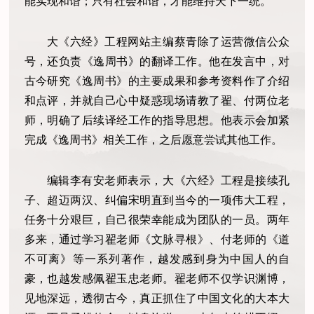
能实现和谐；只有社会和谐，才能维持天下一统。
大《六经》工程网站主编蔡青除了运营微信公众
号，还负责《逸周书》的翻译工作。他在发言中，对
古今研究《逸周书》的主要成果和参考资料作了介绍
和点评，并就自己心中疑惑现场请教了翟、付两位老
师，明确了后续译经工作的指导思想。他表示会加紧
完成《逸周书》相关工作，之后愿意尝试其他工作。
编辑李有安老师表示，大《六经》工程是接续孔
子、超迈两汉、纠偏宋明直到当今的一项伟大工程，
任务十分艰巨，自己很荣幸能成为团队的一员。两年
多来，通过学习翟老师《文脉寻根》、付老师的《道
不可离》等一系列著作，越发感到身为中国人的自
豪，也越发感佩翟玉忠老师。翟老师不仅学识渊博，
见地深远，透彻古今，真正抓住了中国文化的大本大