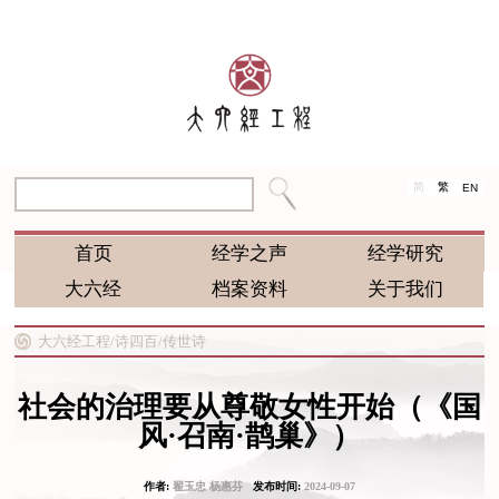
简
繁
EN
首页
经学之声
经学研究
大六经
档案资料
关于我们
大六经工程/
诗四百/
传世诗
社会的治理要从尊敬女性开始（《国
风·召南·鹊巢》）
作者:
翟玉忠 杨惠芬
发布时间:
2024-09-07