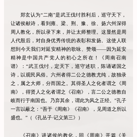
郑玄认为“二南”是武王伐纣胜利后，巡守天下，
让诸侯献诗，看到雍、梁、荆、豫、徐、扬六州深得
周人教化，所以录下来，并让太师整理。这显然是周
人代殷后，对自身优秀传统的表彰和发扬。这使人联
想到今天我们对延安精神的歌咏、赞颂——因为延安
精神是中国共产党人的初心之所在！《周南召南
谱》：“武王伐纣，定天下，巡守述职，陈诵诸国之
诗，以观民风俗。六州者得二公之德教尤纯，故独录
之，属之大师，分而国之。其得圣人之化者谓之《周
南》，得贤人之化者谓之《召南》，言二公之德教自
岐而行于南国也。乃弃其余，谓此为风之正经。”孔子
一言以蔽之：“吾于《周南》《召南》，见周道之所以
盛也。”（《孔丛子·记义第三》）
《召南》讲诸侯的教化，同《周南》开篇《关