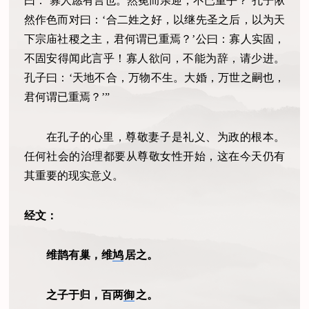
曰：‘寡人愿有言也。然冕而亲迎，不已重乎？’孔子愀
然作色而对曰：‘合二姓之好，以继先圣之后，以为天
下宗庙社稷之主，君何谓已重焉？’公曰：寡人实固，
不固安得闻此言乎！寡人欲问，不能为辞，请少进。
孔子曰：‘天地不合，万物不生。大婚，万世之嗣也，
君何谓已重焉？’”
在孔子的心里，尊敬妻子是礼义、为政的根本。
任何社会的治理都要从尊敬女性开始，这在今天仍有
其重要的现实意义。
经文：
维鹊有巢，维
鸠
居之。
之子于归，百两
御
之。