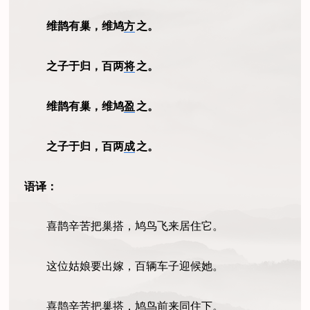
维鹊有巢，维鸠
方
之。
之子于归，百两
将
之。
维鹊有巢，维鸠
盈
之。
之子于归，百两
成
之。
语译：
喜鹊辛苦把巢搭，鸠鸟飞来居住它。
这位姑娘要出嫁，百辆车子迎候她。
喜鹊辛苦把巢搭，鸠鸟前来同住下。