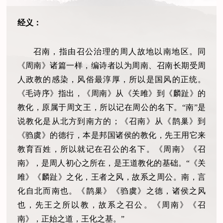
经义：
召南，指由召公治理的周人故地以南地区。同
《周南》诸篇一样，编诗者以为周南、召南长期受周
人政教的感染，风俗最淳厚，所以是国风的正统。
《毛诗序》指出，《周南》从《关雎》到《麟趾》的
教化，原属于周文王，所以记在周公的名下。“南”是
说教化是从北方到南方的；《召南》从《鹊巢》到
《驺虞》的德行，本是邦国诸侯的教化，先王用它来
教育百姓，所以就记在召公的名下。《周南》《召
南》，是周人初心之所在，是王道教化的基础。“《关
雎》《麟趾》之化，王者之风，故系之周公。南，言
化自北而南也。《鹊巢》《驺虞》之德，诸侯之风
也，先王之所以教，故系之召公。《周南》《召
南》，正始之道，王化之基。”