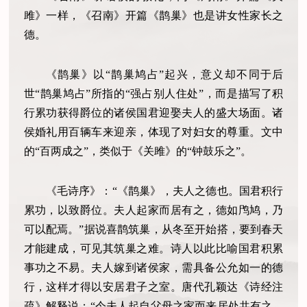
雎》一样，《召南》开篇《鹊巢》也是讲女性家长之
德。
《鹊巢》以“鹊巢鸠占”起兴，意义却不同于后
世“鹊巢鸠占”所指的“强占别人住处”，而是描写了积
行累功获得爵位的诸侯国君迎娶夫人的盛大场面。诸
侯婚礼用百辆车来迎亲，体现了对妇女的尊重。文中
的“百两成之”，类似于《关雎》的“钟鼓乐之”。
《毛诗序》：“《鹊巢》，夫人之德也。国君积行
累功，以致爵位。夫人起家而居有之，德如鸤鸠，乃
可以配焉。”据说喜鹊筑巢，从冬至开始搭，要到春天
才能建成，可见其筑巢之难。诗人以此比喻国君积累
事功之不易。夫人嫁到诸侯家，需具备公允如一的德
行，这样才得以安居君子之室。唐代孔颖达《诗经注
疏》解释说：“今夫人起自父母之家而来居处共有之，