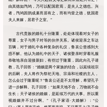
由其德如鸤鸠，乃可以配国君焉，是夫人之德也。兴
者，鸤鸠因鹊成巢而居有之，而有均壹之德，犹国君
夫人来嫁，居君子之室。”
古代贵族的婚礼十分隆重，处处体现着对女子的
尊重，女子与男子对等的伙伴关系。诸侯迎亲之车达
百辆，对于婚礼中各种复杂的礼仪，鲁哀公曾感到大
惑不解。他认为婚礼中的天子、诸侯娶亲时穿着礼服
恭敬地亲自迎接新妇，有些过于隆重，因此向孔子请
教，孔子回答：“婚姻是两个家族的结合，以延续祖宗
的后嗣，夫人将作为祭祀天地、宗庙和社稷的主人，
怎么会过于隆重呢？”鲁哀公还是不太理解，希望孔子
进一步解释。孔子回答：“如果天地不合，万物就不会
生长；天子诸侯的婚姻，是延续万代的大事。所以重
视婚姻并不过分啊。”《孔子家语·大婚解》：“公