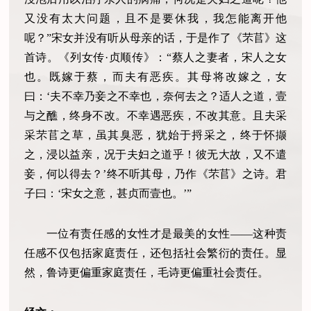
又没有太大问题，且不是要休我，我怎能离开他
呢？”宋女并没有听从母亲的话，于是作了《芣苢》这
首诗。《列女传·贞顺传》：“蔡人之妻者，宋人之女
也。既嫁于蔡，而夫有恶疾。其母将改嫁之，女
曰：‘夫不幸乃妾之不幸也，奈何去之？适人之道，壹
与之醮，终身不改。不幸遇恶疾，不改其意。且夫采
采芣苢之草，虽其臭恶，犹始于捋采之，终于怀撷
之，浸以益亲，况于夫妇之道乎！彼无大故，又不遣
妾，何以得去？’终不听其母，乃作《芣苢》之诗。君
子曰：‘宋女之意，甚贞而壹也。’”
一位有责任感的女性才是最美的女性——这种责
任感不仅包括家庭责任，还包括社会繁衍的责任。显
然，鲁诗更偏重家庭责任，毛诗更偏重社会责任。