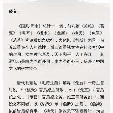
经义：
《国风·周南》总计十一篇，前八篇《关雎》《葛
覃》《卷耳》《樛木》《螽斯》《桃夭》《兔罝》
《芣苢》皆论后妃之德行，大体以《螽斯》为界，前
五篇重在个人的德性，后三篇重视女性在社会生活中
的作用。女性教化所及，天下和平，人丁兴旺——其
逻辑仍是由内养而外用，由内圣而外王，反映了中国
文化的根本特色。
唐代孔颖达《毛诗注疏》解释《兔罝》一诗主旨
时说：“《桃夭》言后妃之所致，此（《兔罝》）言后
妃之化，《芣苢》言后妃之美。此三章所美如一，而
设文不同者。以《桃夭》承《螽斯》之后，《螽斯》
以前皆后妃身事，《桃夭》则论天下昏姻得时，为自