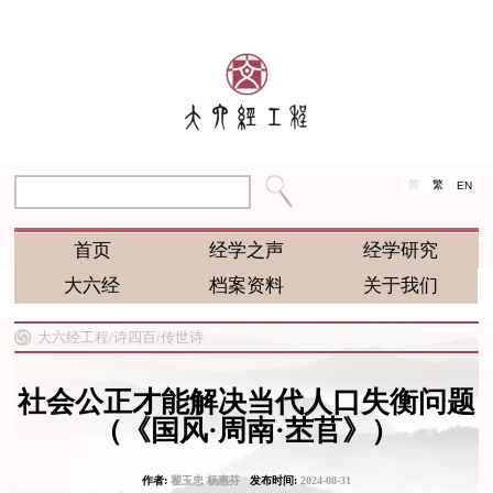
简
繁
EN
首页
经学之声
经学研究
大六经
档案资料
关于我们
大六经工程/
诗四百/
传世诗
社会公正才能解决当代人口失衡问题
（《国风·周南·苤苢》）
作者:
翟玉忠 杨惠芬
发布时间:
2024-08-31