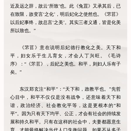
近及远之辞，故云‘所致’也。此《兔罝》又承其后，已
在致限，故变言‘之化’，明后妃化之使然也。《芣苢》
以后妃事终，故总言‘之美’。其实三者义通，皆是化美
所以致也。”
《芣苢》意在说明后妃德行教化之美。天下和
平，妇女乐于生儿育女，才会人丁兴旺。《毛诗
序》：“《芣苢》，后妃之美也。和平，则妇人乐有子
矣。”
东汉郑玄注“和平”：“天下和，政教平也。”先哲
心目中，和平不仅仅是没有战争，还意味着天下和
谐，政治经济、社会教化平等，这是更根本的“和
平”。因为只有天下均平、公正，才会有社会的持续发
展和持久和平。只有在这样的社会中，夫妻都愿意生
育，才能最终解决当代人口失衡问题。如果不从多子