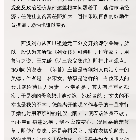
观念及政治经济条件这些根本问题着手，迷信市场经
济，任凭社会贫富差距扩大，哪怕采取再多的鼓励生
育措施，恐怕也难以奏效。
西汉刘向从四世祖楚元王刘交开始即学鲁诗，所
以一般认为其所辑《列女传》引诗时，也守家学，用
鲁诗之说。王先谦《诗三家义集疏》即持此种观点。
按刘向的说法，《芣苢》主旨是称颂妇人贞洁专一的
美德，作者是一名宋女。故事是这样的：有位宋人的
女儿嫁给蔡国人为妻，不幸的是，其夫有严重的残
疾，于是她的母亲想让她改嫁。她反驳说：“丈夫的不
幸也是我的不幸，怎能离开他呢？作妻子的一旦举行
了婚礼时用酒祭神的礼仪（醮），便应该终身不改，
他不幸而身患恶疾，我不应该变心。况且采摘芣苢
草，即使有臭味，还是会捋采它，放在衣襟兜起来，
浸泡后用以治疗亲人的病痛，何况是夫妇之道呢？他