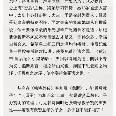
贤臣，驱逐宦官，推崇节俭，严惩贪污，兴办教育，
史上有“贤后”之称。梁妠研习韩诗，她13岁被选入宫
中，太史卜兆打卦时，大吉，于是被封为贵人，经常
受到皇帝的特别召唤。面对皇帝的宠幸她却从容推辞
说，帝王要像温暖的阳光那样广泛施舍才是德，后妃
要像螽斯不妒忌不专宠独占才是义，子孙众多，幸福
自然会来。希望皇上把云雨之泽均匀播撒，使后妃像
鱼一样按先后轮次以进，使我免遭诽谤之罪。《后汉
书·皇后纪》引梁妠语：“夫阳以博施为德，阴以不专
为义，螽斯则百，福之所由兴也。愿陛下思云雨之均
泽，识贯鱼之次序，使小妾得免罪谤之累。”
从今存《韩诗外传》卷九引《螽斯》，有“孟母教
子”、“（田子）为相还金”二事，都是讲贤母教化、子
孙贤明的道理，可见韩诗同时还强调母教子贤的重要
性——若没有既贤且孝的子女，多子就不能多福了！