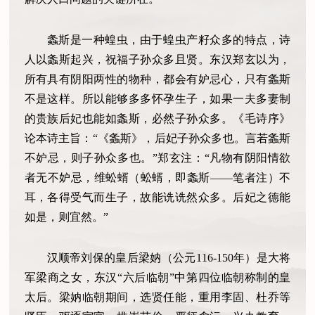
螽斯是一种蝗虫，由于蝗虫产籽众多的特点，诗
人以螽斯起兴，祝福子孙众多且贤。东汉郑玄以为，
所有具有阴阳两性的物种，都会有妒忌心，只有螽斯
不是这样。所以能够多多怀孕生子，如果一夫多妻制
的贵族后妃也能如螽斯，必然子孙众多。《毛诗序》
论本诗主旨：“《螽斯》，后妃子孙众多也。言若螽斯
不妒忌，则子孙众多也。”郑玄注：“凡物有阴阳情欲
者无不妒忌，维蚣蝑（蚣蝑，即螽斯——笔者注）不
耳，各得受气而生子，故能诜诜然众多。后妃之德能
如是，则宜然。”
汉顺帝刘保的皇后梁妠（公元116-150年）是大将
军梁商之女，东汉“六后临朝”中第四位临朝称制的皇
太后。梁妠临朝期间，选贤任能，重用李固、杜乔等