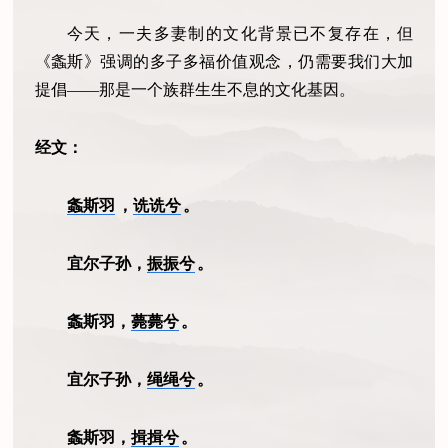
今天，一夫多妻制的文化背景已不复存在，但
《螽斯》强调的多子多福价值观念，仍需要我们大加
提倡——那是一个族群生生不息的文化基因。
经文：
螽斯羽
，
诜诜兮
。
宜尔子孙，
振振兮
。
螽斯羽，
薨薨兮
。
宜尔子孙，
绳绳兮
。
螽斯羽，
揖揖兮
。