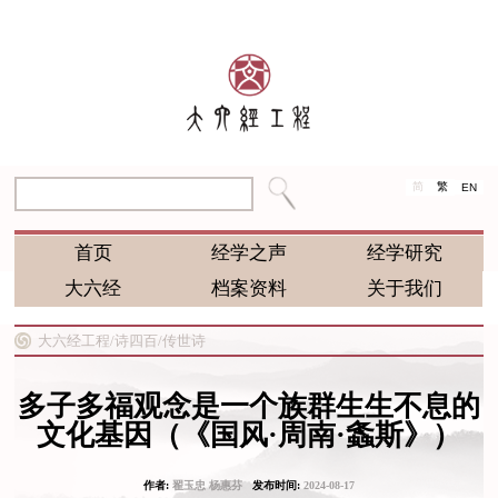
简
繁
EN
首页
经学之声
经学研究
大六经
档案资料
关于我们
大六经工程/
诗四百/
传世诗
多子多福观念是一个族群生生不息的
文化基因（《国风·周南·螽斯》）
作者:
翟玉忠 杨惠芬
发布时间:
2024-08-17