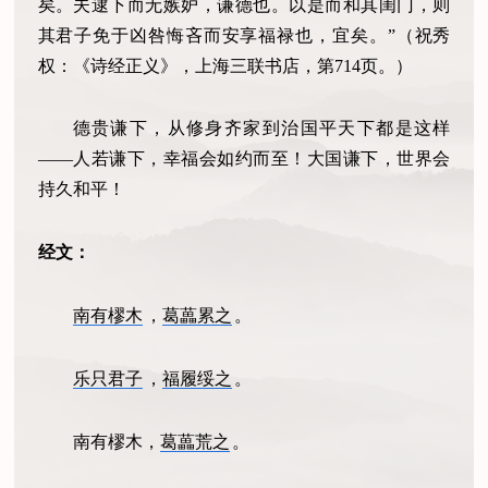
矣。夫逮下而无嫉妒，谦德也。以是而和其闺门，则
其君子免于凶咎悔吝而安享福禄也，宜矣。”（祝秀
权：《诗经正义》，上海三联书店，第714页。）
德贵谦下，从修身齐家到治国平天下都是这样
——人若谦下，幸福会如约而至！大国谦下，世界会
持久和平！
经文：
南有樛木
，
葛藟累之
。
乐只君子
，
福履绥之
。
南有樛木，
葛藟荒之
。