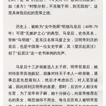
如《多方》“时惟尔初，不克敬于和，则无我怨”。这
里具体指后妃的宽厚之德。
历史上，被称为“女中尧舜”明德马皇后（40年-79
年）可谓“无嫉妒之心”的典型。马皇后，史佚其名，
世称“马明德”，是东汉名将马援之女，汉明帝刘庄的
皇后，也是中国第一位女史学家，其《显宗起居注》
创了“起居注”这一史书体例的先声。
马皇后十三岁就被选入太子府。明帝登基后，她
对待皇帝其他嫔妃，就像对待天子本人一样恭敬，遇
事总是先想着别人，然后才考虑自己，对人至至诚
诚，因此得到汉明帝的喜爱。那时，后宫中人都没有
生育，为了皇帝有子嗣，她十分操心，向皇帝推荐左
右的美女，唯恐做得不周全。每当后宫有人被明帝宠