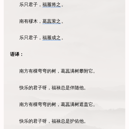
乐只君子，
福履将之
。
南有樛木，
葛藟萦之
。
乐只君子，
福履成之
。
语译：
南方有棵弯弯的树，葛藟满树攀附它。
快乐的君子呀，福
禄
总是伴随他。
南方有棵弯弯的树，葛藟满树遮盖它。
快乐的君子呀，福
禄
总是护佑他。