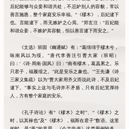
后妃能够与众妾和谐共处，不忌妒别人的容貌，常以
善言施惠，整个家庭安乐幸福。“《樛木》，后妃逮下
也。言能逮下，而无嫉妒之心焉。”郑玄注：“后妃能
和谐众妾，不嫉妒其容貌，恒以善言逮下而安之。”
《文选》班固《幽通赋》有：“葛绵绵于樛木兮，
咏南风以为绥。”唐代李善注引曹大家（班昭）
曰：‘《诗·周南·国风》曰：“南有樛木，葛藟累之。乐
只君子，福履绥之。”此是安乐之象也。’”王先谦《诗
三家义集疏》以为“曹大家用齐义而说此诗，不及后妃
逮下。”事实上这与毛诗并不矛盾，只有后妃宽厚待
人，方有整个家庭的安乐。
《孔子诗论》有“《樛木》之时”、“《樛木》之
时，以其禄也”及“《樛木》，福斯在君子”数语。这里
的时，是“善”的意思，《今文尚书》这类用例较多。