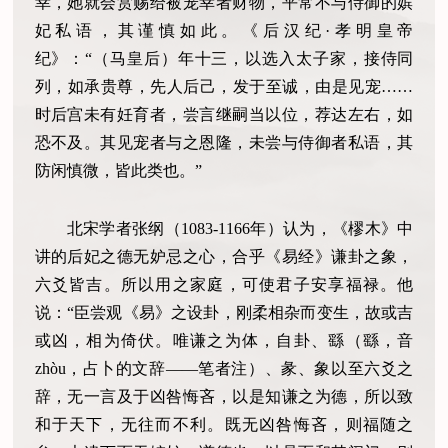
幸，她就会赏赐给被宠幸者财物，平常不与侍御的嫔
妃私语，其谨慎如此。《后汉纪·孝明皇帝
纪》：“（马皇后）年十三，以选入太子家，接侍同
列，如承贵尊，先人后己，发于至诚，由是见宠……
时后宫未有妊育者，尝言继嗣当以位，荐达左右，如
恐不及。其见宠者与之恩隆，未尝与侍御者私语，其
防闲慎微，皆此类也。”
北宋学者张纲（1083-1166年）认为，《樛木》中
讲的后妃之德无妒忌之心，合乎《易经》谦卦之象，
六爻皆吉。所以用之家庭，可使君子安享福禄。他
说：“臣尝观《易》之设卦，刚柔相杂而变生，故或吉
或凶，相为倚伏。唯谦之为体，自卦、繇（繇，音
zhòu，占卜的文辞——笔者注）、彖、象以至六爻之
辞，无一言及于凶咎悔吝，以是知谦之为德，所以致
和于天下，无往而不利。既无凶咎悔吝，则福随之