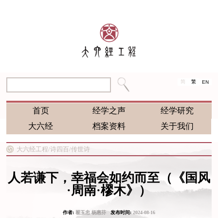
简
繁
EN
首页
经学之声
经学研究
大六经
档案资料
关于我们
大六经工程/
诗四百/
传世诗
人若谦下，幸福会如约而至（《国风
·周南·樛木》）
作者:
翟玉忠 杨惠芬
发布时间:
2024-08-16