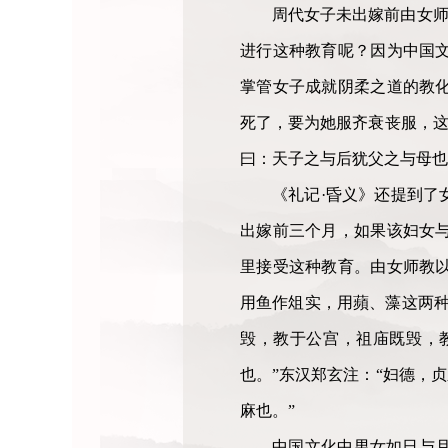
周代女子未出嫁前由女师
进行这种教育呢？因为中国
掌管女子成就阴柔之道的教
死了，要为她服齐衰丧服，这
曰：天子之与后犹父之与母也
《礼记·昏义》还提到了
出嫁前三个月，如果该妇女
里接受这种教育。由女师教
用鱼作俎实，用蘋、藻这两种
毁，教于公宫，祖庙既毁，
也。”东汉郑玄注：“妇德，贞
麻也。”
中国文化中男女如日与