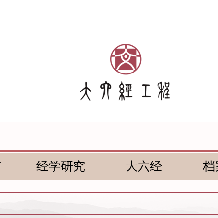
声
经学研究
大六经
档