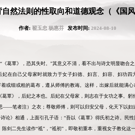
自然法则的性取向和道德观念（《国风
作者:
翟玉忠 杨惠芬
发布时间:
2024-08-10
“《葛覃》，恐其失时。”其意义不清，看不出与诗文明显吻合
后妃在自己父母家时就致力于女子妇德、妇言、妇容、妇功四
穿着或细或粗的葛布，遵从师傅的教诲。这样，出嫁后就能满心
《葛覃》，后妃之本也。后妃在父母家，则志在于女功之事。躬
洗涤的意思——笔者注）之衣；尊敬师傅，则可以归安父母，化天下以妇
诗论》相通，上面引孔子语：“吾以《葛覃》得氏初之诗。民性
、陈剑二先生读作“祗”，“祗初”，即敬初重本，重视女子教化这