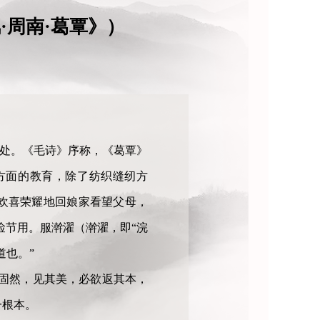
·周南·葛覃》）
之处。《毛诗》序称，《葛覃》
方面的教育，除了纺织缝纫方
欢喜荣耀地回娘家看望父母，
俭节用。服澣濯（澣濯，即“浣
道也。”
固然，见其美，必欲返其本，
一根本。