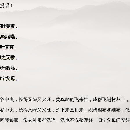
提倡！
维叶萋萋
。
其鸣喈喈
。
叶莫莫
。
服之无斁
。
薄污我私
。
归宁父母
。
谷中央，长得又绿又兴旺，黄鸟翩翩飞来忙，成群飞进树丛上，
谷中央，长得又绿又兴旺，割下来煮起来，织成粗布和细布，做
回我娘家，常衣礼服都洗净，洗也不洗整理好，归宁父母问安好