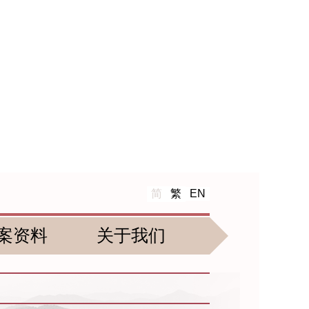
简
繁
EN
案资料
关于我们