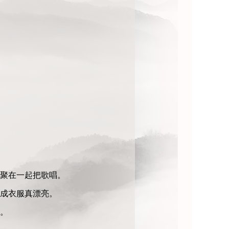
聚在一起把歌唱。
成衣服真漂亮。
。