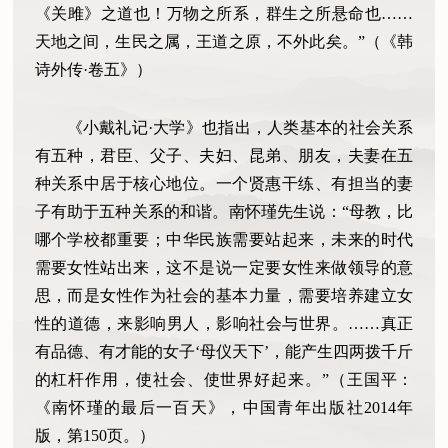
《关雎》之道也！万物之所系，群生之所悬命也……
天地之间，生民之属，王道之原，不外此矣。”（《韩
诗外传·卷五》）
《小戴礼记·大学》也指出，人类基本的社会关系
有五种，君臣、父子、夫妇、昆弟、朋友，夫妻在五
种关系中居于核心地位。一个贤惠干练、有担当的妻
子有助于五种关系的和谐。南怀瑾先生说：“母教，比
哪个学校都重要；中华民族需要站起来，未来的时代
需要女性站出来，这不是说一定要女性来做领导的意
思，而是女性作为社会的基本力量，需要培养建立女
性的道德，来影响男人，影响社会与世界。……真正
有品德、有才能的女子‘母仪天下’，能产生四两拨千斤
的杠杆作用，使社会、使世界好起来。”（王国平：
《南怀瑾的最后一百天》，中国青年出版社2014年
版，第150页。）