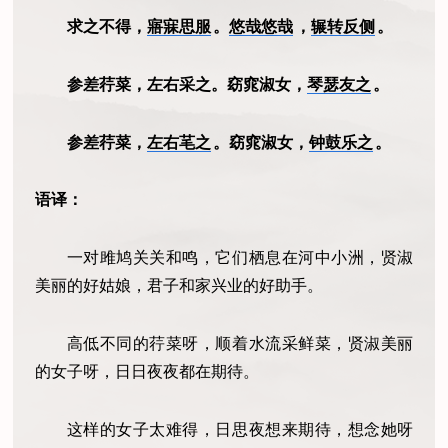
求之不得，
寤寐思服
。
悠哉悠哉
，
辗转反侧
。
参差荇菜，左右采之。窈窕淑女，
琴瑟友之
。
参差荇菜，
左右芼之
。窈窕淑女，
钟鼓乐之
。
语译：
一对雎鸠关关和鸣，它们栖息在河中小洲，贤淑
美丽的好姑娘，君子和家兴业的好助手。
高低不同的荇菜呀，顺着水流采鲜菜，贤淑美丽
的女子呀，日日夜夜都在期待。
这样的女子太难得，日思夜想来期待，想念她呀