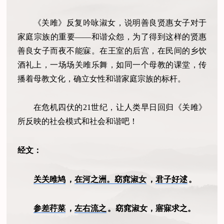
《关雎》反复吟咏淑女，说明善良贤惠女子对于
家庭宗族的重要——和谐众怨，为了得到这样的贤惠
善良女子而夜不能寐。在王室的后宫，在民间的乡饮
酒礼上，一场场关雎乐舞，如同一个母教的课堂，传
播着母教文化，确立女性和谐家庭宗族的标杆。
在危机四伏的21世纪，让人类早日回归《关雎》
所反映的社会模式和社会和谐吧！
经文：
关关雎鸠
，
在河之洲。窈窕淑女
，
君子好逑
。
参差荇菜
，
左右流之
。窈窕淑女，寤寐求之。