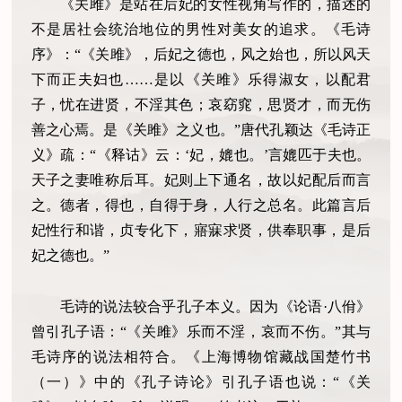
《关雎》是站在后妃的女性视角写作的，描述的
不是居社会统治地位的男性对美女的追求。《毛诗
序》：“《关雎》，后妃之德也，风之始也，所以风天
下而正夫妇也……是以《关雎》乐得淑女，以配君
子，忧在进贤，不淫其色；哀窈窕，思贤才，而无伤
善之心焉。是《关雎》之义也。”唐代孔颖达《毛诗正
义》疏：“《释诂》云：‘妃，媲也。’言媲匹于夫也。
天子之妻唯称后耳。妃则上下通名，故以妃配后而言
之。德者，得也，自得于身，人行之总名。此篇言后
妃性行和谐，贞专化下，寤寐求贤，供奉职事，是后
妃之德也。”
毛诗的说法较合乎孔子本义。因为《论语·八佾》
曾引孔子语：“《关雎》乐而不淫，哀而不伤。”其与
毛诗序的说法相符合。《上海博物馆藏战国楚竹书
（一）》中的《孔子诗论》引孔子语也说：“《关