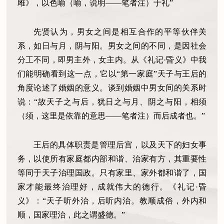
雎》，以色喻（喻，说明——笔者注）于礼”
先贤认为，男女之间是相互合作的平等伙伴关
系，如日与月，阴与阳。男女之间的不同，是因社会
分工不同，即男主外，女主内。从《礼记·昏义》中我
们能明确看到这一点，它以“第一家庭”天子与王后的
角度论述了婚姻的意义。谈到婚姻中男女间的关系时
说：“故天子之与后，犹日之与月、阴之与阳，相须
（须，这里是依靠的意思——笔者注）而后成者也。”
王后的具体职责是管理后宫，以及天下的妇女事
务，以使所有家庭都内部和谐、治家有方，其重要性
等同于天子治理国政。只有家里、家外都和谐了，国
家才能最终治理好，成就伟大的德行。《礼记·昏
义》：“天子听外治，后听内治。教顺成俗，外内和
顺，国家理治，此之谓盛德。”