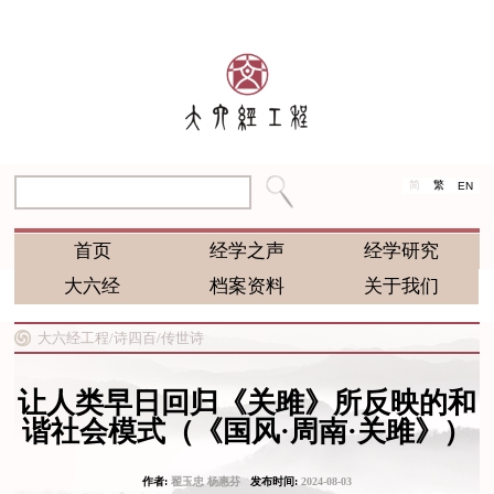
简
繁
EN
首页
经学之声
经学研究
大六经
档案资料
关于我们
大六经工程/
诗四百/
传世诗
让人类早日回归《关雎》所反映的和
谐社会模式（《国风·周南·关雎》）
作者:
翟玉忠 杨惠芬
发布时间:
2024-08-03