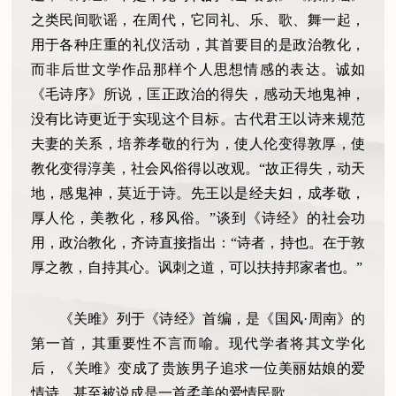
之类民间歌谣，在周代，它同礼、乐、歌、舞一起，
用于各种庄重的礼仪活动，其首要目的是政治教化，
而非后世文学作品那样个人思想情感的表达。诚如
《毛诗序》所说，匡正政治的得失，感动天地鬼神，
没有比诗更近于实现这个目标。古代君王以诗来规范
夫妻的关系，培养孝敬的行为，使人伦变得敦厚，使
教化变得淳美，社会风俗得以改观。“故正得失，动天
地，感鬼神，莫近于诗。先王以是经夫妇，成孝敬，
厚人伦，美教化，移风俗。”谈到《诗经》的社会功
用，政治教化，齐诗直接指出：“诗者，持也。在于敦
厚之教，自持其心。讽刺之道，可以扶持邦家者也。”
《关雎》列于《诗经》首编，是《国风·周南》的
第一首，其重要性不言而喻。现代学者将其文学化
后，《关雎》变成了贵族男子追求一位美丽姑娘的爱
情诗，甚至被说成是一首柔美的爱情民歌。