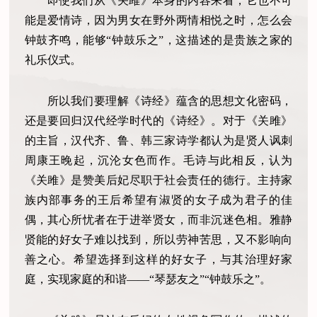
即使我们从《关雎》本身的内容来看，它也不可
能是爱情诗，因为男女在野外两情相悦之时，怎么会
钟鼓齐鸣，能够“钟鼓乐之”，这描述的是贵族之家的
礼乐仪式。
所以我们要理解《诗经》蕴含的思想文化密码，
还是要回归汉代经学时代的《诗经》。对于《关雎》
的主旨，汉代齐、鲁、韩三家诗学都认为是贤人讽刺
周康王晚起，沉沦女色而作。毛诗与此相反，认为
《关雎》是赞美后妃尽职于社会责任的德行。主持家
族内部事务的王后希望有淑贤的女子成为君子的佳
偶，其心所忧者在于进举贤女，而非沉迷色相。雅静
贤能的好女子难以找到，所以劳神苦思，又不影响向
善之心。希望选择到这样的好女子，与其治理好家
庭，实现家庭的和谐——“琴瑟友之”“钟鼓乐之”。