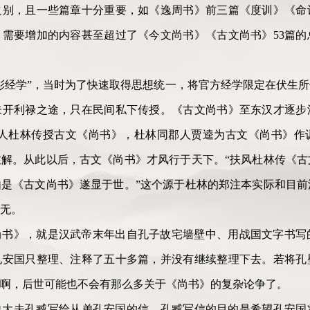
之别，且一些篇章十分重要，如《逸周书》前三篇《度训》《命
需要增加的内容甚至超过了《今文尚书》《古文尚书》53篇的
彰经学”，当时为了快速取得思想统一，将官方经学限定在伏生所
未开利禄之途，只在民间私下传授。《古文尚书》至东汉才逐步
风人杜林传授古文《尚书》，杜林同郡人贾逵为古文《尚书》作
解。从此以后，古文《尚书》才风行于天下。“扶风杜林传《古
是《古文尚书》遂显于世。”这个源于杜林的郑注本实际和目前
所无。
尚书》，就是汉武帝末年出自孔子故宅墙壁中、用战国文字书写
孔安国只整理、注释了五十多篇，并没有继续整理下去。若将孔
啊，后世可能也不会有那么多关于《尚书》的复杂论争了。
史大夫孔臧写给从弟孔安国的信。孔臧写信的目的是希望孔安国