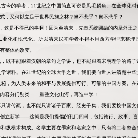
古今的学者，21世纪之中国简直可说是凤毛麟角。在全球化时
式，又何以立足于世界民族之林？岂不悲乎？岂不悲乎？
”，这是不得已的事啊！因为至清末，先秦系统圆融的内圣外王
工业化和现代化。所以清末民初学者不得不用西方学理来整理
有整体的改变。
化，既不能跟着汉朝的章句之学讲，也不能跟着宋明理学的路子
学诸科。在21世纪的全球大争之世，我们要向世人讲清楚中华
的奥秘，为人类未来的和平与发展提供可行、可靠的中国方案。
内容分门别类——重整文化山河，再造中学！
再只讲传疏，也不能只讲诸子百家、经史子集，我们要按中国文
创立新学——这就是我们提倡的孔门四科，包括德行、政事、言
学和纵横术构成。名学主要在墨家和名家之中，只有将二者整合