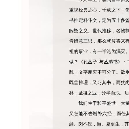
重视经典之心，千载之下，
书推定科斗文，定为五十多
阙疑之义。世代推移，名物
肯留意三思，那么就算将来
祖的事业，有一半沦为泯灭
做？《孔丛子·与丛弟书》：
乱，文字摩灭不可分了。欲
既善推理，又习其书，而犹
补，圣祖之业，分半而泯。后
我们生于和平盛世，大
又怎能不去增补六经，而任
颜、闵不殁，游、夏更生，其