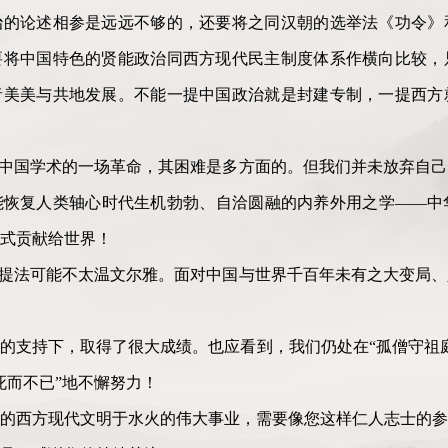
治的论述相参是远远不够的，还要将之同汉朝的选举法《功令》
要将中国特色的贤能政治同西方现代民主制度体系作横向比较，
者美美与共地发展。不能一提中国政治就是封建专制，一提西方
、中国学术的一场革命，其困难是多方面的。但我们并未放弃自
能恢复人类轴心时代生机勃勃、自洽圆融的内养外用之学——中
式贡献给世界！
的提法可能不太温文尔雅。面对中国与世界千百年未有之大变局
的支持下，取得了很大成绩。也应看到，我们仍处在“孤僧守祖
死而不已”地不懈努力！
的西方现代文明于水火的伟大事业，需要像您这样仁人志士的参