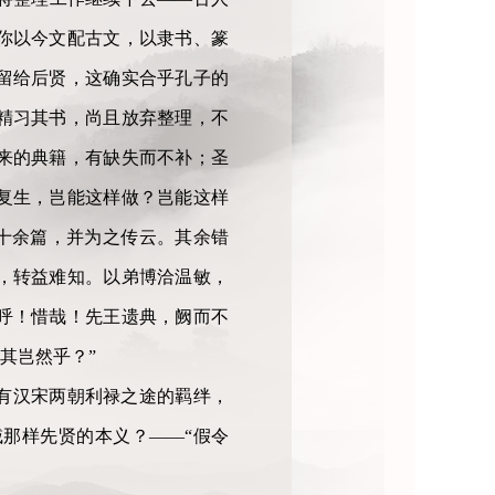
你以今文配古文，以隶书、篆
留给后贤，这确实合乎孔子的
精习其书，尚且放弃整理，不
来的典籍，有缺失而不补；圣
复生，岂能这样做？岂能这样
十余篇，并为之传云。其余错
，转益难知。以弟博洽温敏，
呼！惜哉！先王遗典，阙而不
其岂然乎？”
有汉宋两朝利禄之途的羁绊，
那样先贤的本义？——“假令