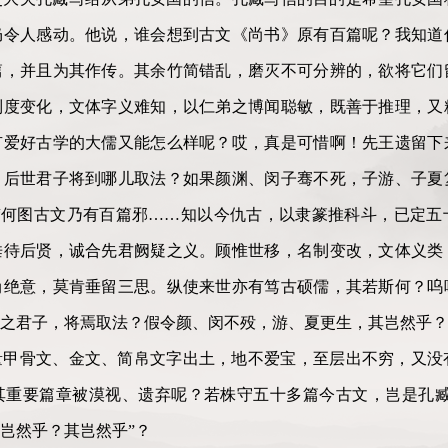
仍令人感动。他说，谁会想到古文《尚书》原有百篇呢？我知道
篇，并且为其作传。其余竹简错乱，磨灭不可分辨的，欲将它们
制度变化，文体字义难知，以仁弟之博闻聪敏，既善于推理，又
有爱好古学的大儒又能怎么样呢？哎，真是可惜啊！先王遗留下
。后世君子将到哪儿取法？如果颜渊、闵子骞不死，子游、子夏
“何图古文乃有百篇邪……知以今仇古，以隶篆推科斗，已定五
垂待后贤，诚合先君阙疑之义。顾惟世移，名制变改，文体义类
尚绝意，莫肯垂留三思。纵使来世亦有笃古硕儒，其若斯何？呜
之君子，将焉取法？假令颜、闵不殁，游、夏更生，其岂然乎？
量甲骨文、金文、简帛文字出土，地不爱宝，至层出不穷，又没
其重要篇章被漠视、遗弃呢？若株守五十多篇今古文，岂是孔臧
岂然乎？其岂然乎”？