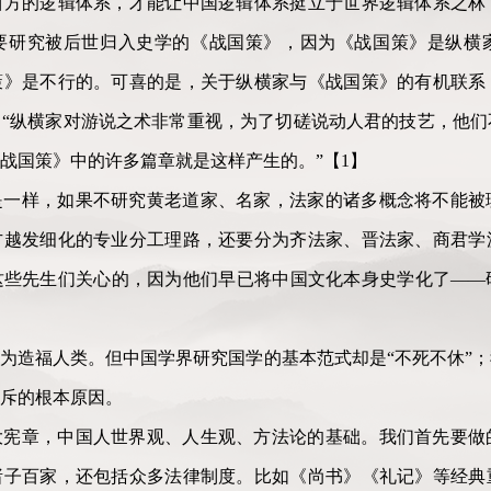
西方的逻辑体系，才能让中国逻辑体系挺立于世界逻辑体系之林
要研究被后世归入史学的《战国策》，因为《战国策》是纵横
策》是不行的。可喜的是，关于纵横家与《战国策》的有机联系
“纵横家对游说之术非常重视，为了切磋说动人君的技艺，他们
战国策》中的许多篇章就是这样产生的。”【1】
是一样，如果不研究黄老道家、名家，法家的诸多概念将不能被
方越发细化的专业分工理路，还要分为齐法家、晋法家、商君学
这些先生们关心的，因为他们早已将中国文化本身史学化了——
为造福人类。但中国学界研究国学的基本范式却是“不死不休”
斥的根本原因。
大宪章，中国人世界观、人生观、方法论的基础。我们首先要做
诸子百家，还包括众多法律制度。比如《尚书》《礼记》等经典