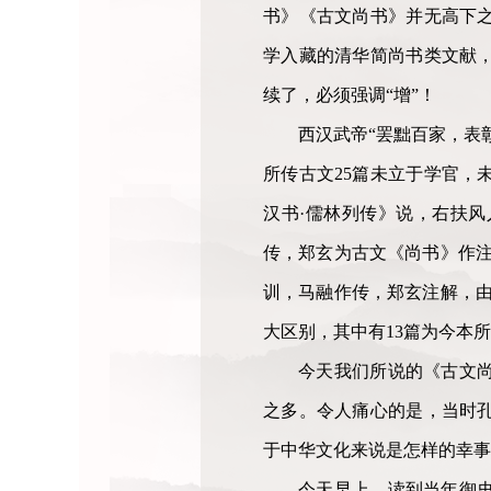
书》《古文尚书》并无高下
学入藏的清华简尚书类文献，
续了，必须强调“增”！
西汉武帝“罢黜百家，表
所传古文25篇未立于学官，
汉书·儒林列传》说，右扶
传，郑玄为古文《尚书》作注
训，马融作传，郑玄注解，由
大区别，其中有13篇为今本
今天我们所说的《古文
之多。令人痛心的是，当时
于中华文化来说是怎样的幸事
今天早上，读到当年御