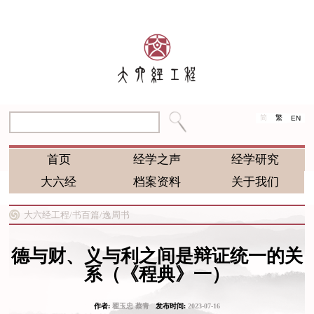
简
繁
EN
首页
经学之声
经学研究
大六经
档案资料
关于我们
大六经工程/
书百篇/
逸周书
德与财、义与利之间是辩证统一的关
系（《程典》一）
作者:
翟玉忠 蔡青
发布时间:
2023-07-16