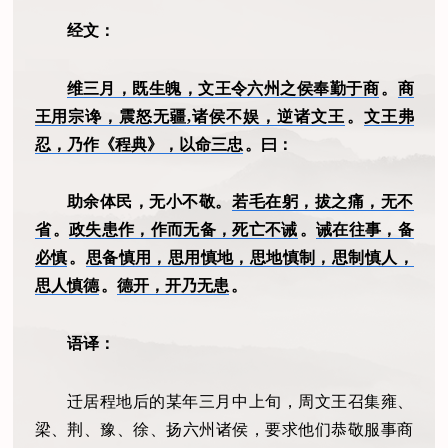
经文：
维三月，既生魄，文王令六州之侯奉勤于商
。
商
王用宗谗，震怒无疆,诸侯不娱，逆诸文王
。
文王弗
忍，乃作《程典》，以命三忠
。曰：
助余体民，无小不敬。
若毛在躬，拔之痛，无不
省
。
政失患作，作而无备，死亡不诫
。
诫在往事，备
必慎
。
思备慎用，思用慎地，思地慎制，思制慎人，
思人慎德
。
德开，开乃无患
。
语译：
迁居程地后的某年三月中上旬，周文王召集雍、
梁、荆、豫、徐、扬六州诸侯，要求他们恭敬服事商