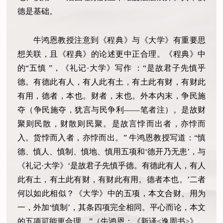
德是基础。
牛鸿恩教授注意到《程典》与《大学》有重要思
想关联，且《程典》的论述更中正合理。《程典》中
的“五慎 ”，《礼记·大学》写作 ：“是故君子先慎乎
德。有德此有人，有人此有土，有土此有财，有财此
有用，德者，本也。财者，末也。外本内末，争民施
夺（争民施夺，犹言与民争利——笔者注）。是故财
聚则民散，财散则民聚。是故言悖而出者，亦悖而
入。货悖而入者，亦悖而出。” 牛鸿恩教授写道：“慎
德、慎人、慎制、慎地、慎用五项和‘德开乃无患’，与
《礼记·大学》‘是故君子先慎乎德。有德此有人，有人
此有土，有土此有财，有财此有用。德者本也。’二者
何以如此相似？《大学》中的五项，本文合财、用为
一，外加‘慎制’，其条四项完全相同。平心而论，本文
的五项可能更合理。”（牛鸿恩：《新译<逸周书>》，