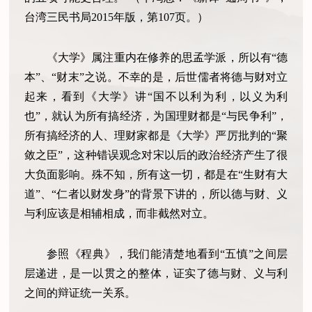
台湾三民书局2015年版，第107页。）
《大学》属注重内在修养的思孟学派，所以有“德
本”、“财末”之说。不幸的是，后世儒者将德与财对立
起来，看到《大学》讲“国不以利为利，以义为利
也”，就认为所有搞经济，为国理财都是“与民争利”，
所有搞经济的人、理财家都是《大学》严厉批判的“聚
敛之臣”，这种错误观念对宋以后的政治经济产生了很
大负面影响。殊不知，所有这一切，都是在“生财有大
道”、“仁者以财发身”的背景下讲的，所以德与财、义
与利应该是相辅相成，而非截然对立。
参照《程典》，我们能清楚地看到“五慎”之间层
层递进，是一以贯之的整体，证实了德与财、义与利
之间的辩证统一关系。