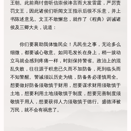
王朝。此前商纣曾听信崇侯谗言而大发雷霆，严厉责
罚文王，因此诸侯们听闻文王指示后很不乐意，并上
书陈述意见。文王不敢懈怠，就作了《程典》训诫诸
侯及三卿大夫，说道：
你们要襄助我体恤民众！凡民生之事，无论多么
细微，都要诚心敬意。如同毛发长在身上，稍一拔动
立马就会感到疼痛一样，时刻保持警省。政治上的混
乱失败，往往源于积患已久而不加防备，死到临头而
不知警醒。警诫须以历史为镜，防备务必谨慎周全。
想要做好防备须敬慎于财用，想要谋求财用须敬慎于
土地，想要利用土地须敬慎于制度，想要完善制度须
敬慎于用人，想要获得人力须敬慎于德行。盛德泽被
万民，就不会有祸患了。