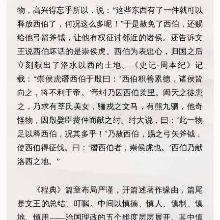
物，高兴得忘乎所以，说：“这些东西有了一件就可以
释放西伯了，何况这么多呢！”于是赦免了西伯，还赐
给他弓箭斧钺，让他有权征讨邻近的诸侯。还告诉文
王说西伯坏话的是崇侯虎。西伯为表忠心，归国之后
立刻献出了洛水以西的土地。《史记·周本纪》记
载：“崇侯虎谮西伯于殷曰：‘西伯积善累德，诸侯皆
向之，将不利于帝。’帝纣乃囚西伯羑里。闳夭之徒患
之，乃求有莘氏美女，骊戎之文马，有熊九驷，他奇
怪物，因殷嬖臣费仲而献之纣。纣大说，曰：‘此一物
足以释西伯，况其多乎！’乃赦西伯，赐之弓矢斧钺，
使西伯得征伐。曰：‘谮西伯者，崇侯虎也。’西伯乃献
洛西之地。”
《程典》篇章布局严谨，开篇述著作缘由，篇尾
是文王的总结、叮嘱。中间以慎德、慎人、慎制、慎
地、慎用——治国理政的五个维度层层展开。其中慎