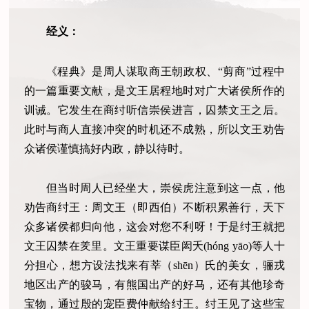
经义：
《程典》是周人谋取商王朝政权、“剪商”过程中
的一篇重要文献，是文王居程地时对广大诸侯所作的
训诫。它发生在商纣听信崇侯进言，囚禁文王之后。
此时与商人直接冲突的时机还不成熟，所以文王劝告
众诸侯谨慎搞好内政，静以待时。
但当时周人已经坐大，崇侯虎注意到这一点，他
劝告商纣王：周文王（即西伯）不断积累善行，天下
众多诸侯都归向他，这会对您不利呀！于是纣王就把
文王囚禁在羑里。文王重要谋臣闳夭(hóng yāo)等人十
分担心，想方设法找来有莘（shēn）氏的美女，骊戎
地区出产的骏马，有熊国出产的好马，还有其他珍奇
宝物，通过殷的宠臣费仲献给纣王。纣王见了这些宝