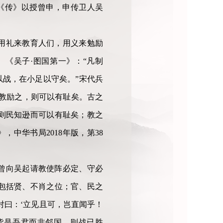
《传》以授曾申，申传卫人吴
用礼来教育人们，用义来勉励
《吴子·图国第一》：“凡制
以战，在小足以守矣。”宋代兵
教励之，则可以有耻矣。古之
则民知逊而可以有耻矣；教之
》，中华书局2018年版，第38
曾向吴起请教使阵必定、守必
包括贤、不肖之位；官、民之
对曰：‘立见且可，岂直闻乎！
皆是吾君而非邻国，则战已胜