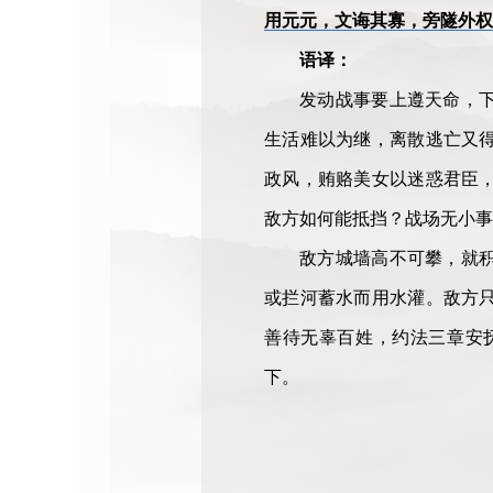
用元元，文诲其寡，旁隧外权
语译：
发动战事要上遵天命，
生活难以为继，离散逃亡又
政风，贿赂美女以迷惑君臣
敌方如何能抵挡？战场无小事
敌方城墙高不可攀，就
或拦河蓄水而用水灌。敌方
善待无辜百姓，约法三章安
下。