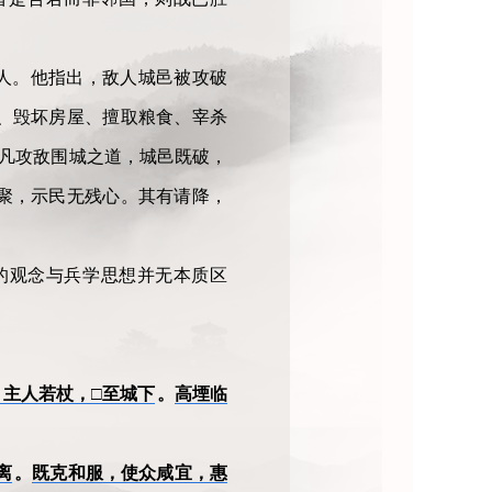
人。他指出，敌人城邑被攻破
、毁坏房屋、擅取粮食、宰杀
“凡攻敌围城之道，城邑既破，
聚，示民无残心。其有请降，
”的观念与兵学思想并无本质区
主人若杖，□至城下
。
高堙临
离
。
既克和服，使众咸宜，惠