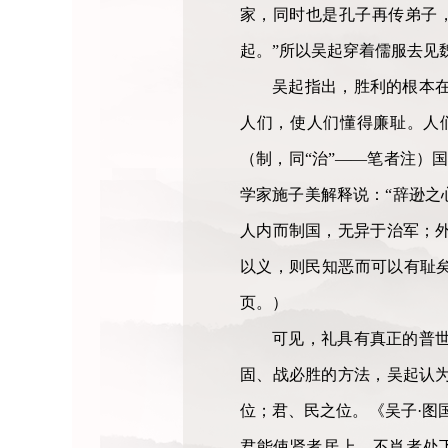
家，同时也是孔子再传弟子
起。”所以吴起穿着儒服去见
吴起指出，胜利的根本
人们，使人们懂得廉耻。人
（制，同“治”——笔者注）
学家施子美解释说：“辞逊之
人内而制国，无异于治军；
以义，则民知恶而可以有耻
页。）
可见，礼具有真正的普
固、战必胜的方法，吴起认
位；君、民之位。《吴子·图
君能使贤者居上，不肖者处