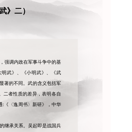
武》二）
分，强调内政在军事斗争中的基
大明武》、《小明武》、《武
有显著的不同。武的含义包括军
。二者性质的差异，表明各自
通:《〈逸周书〉新研》，中华
密的继承关系。吴起即是战国兵