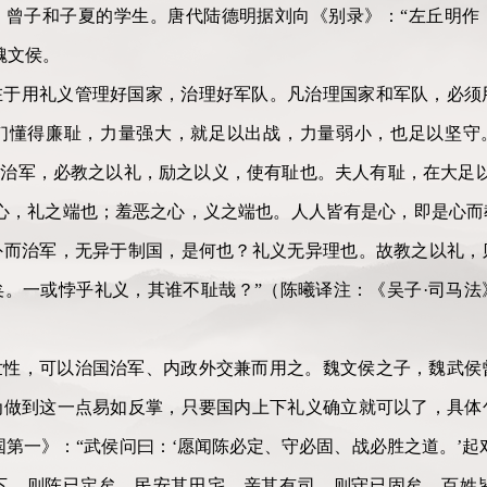
，曾子和子夏的学生。唐代陆德明据刘向《别录》：“左丘明作
魏文侯。
在于用礼义管理好国家，治理好军队。凡治理国家和军队，必须
们懂得廉耻，力量强大，就足以出战，力量弱小，也足以坚守。
国治军，必教之以礼，励之以义，使有耻也。夫人有耻，在大足
心，礼之端也；羞恶之心，义之端也。人人皆有是心，即是心而
外而治军，无异于制国，是何也？礼义无异理也。故教之以礼，
矣。一或悖乎礼义，其谁不耻哉？”（陈曦译注：《吴子
·
司马法
世性，可以治国治军、内政外交兼而用之。魏文侯之子，魏武侯
为做到这一点易如反掌，只要国内上下礼义确立就可以了，具体
国第一》：“武侯问曰：‘愿闻陈必定、守必固、战必胜之道。’起
下，则陈已定矣。民安其田宅，亲其有司，则守已固矣。百姓