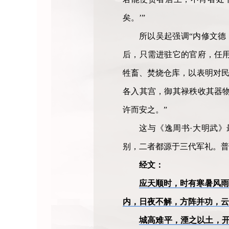
矣。’”
所以吴起强调“内修文德
后，只需进驻它的官府，任
牲畜、焚烧仓库，以表明对民
各入其宫，御其禄秩收其器
许而安之。”
这与《逸周书·大明武》
别，二者都源于三代军礼。普
经文：
应天顺时，时有寒暑风
内，日夜不解，方阵并功，云
城高难平，湮之以土，