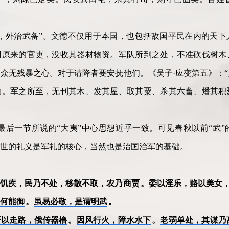
，外治武备”。文德不仅用于本国，也包括敌国平民在内的天下
用原来的官吏，没收其器材物资。军队所到之处，不准砍伐树木
众无残暴之心。对于请降者要安抚他们。《吴子·应变第五》：
物。军之所至，无刊其木、发其屋、取其粟、杀其六畜、燔其积
最后一节所说的“大夷”中心思想近乎一致。可见春秋以前“武
世的礼义是军礼的核心，当然也是治国治军的基础。
雨饥疾，民乃不处，移散不取，农乃商贾
。
委以淫乐，赂以美女，
何能御
。
虽易必敬，是谓明武
。
开以走路，俄传器橹
。
因风行火，障水水下
。
老弱单处，其谋乃