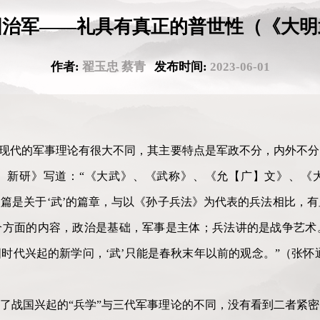
国治军——礼具有真正的普世性（《大明
作者:
翟玉忠 蔡青
发布时间:
2023-06-01
与现代的军事理论有很大不同，其主要特点是军政不分，内外不
〉新研》写道：“《大武》、《武称》、《允【广】文》、《
篇是关于‘武’的篇章，与以《孙子兵法》为代表的兵法相比，
个方面的内容，政治是基础，军事是主体；兵法讲的是战争艺术
时代兴起的新学问，‘武’只能是春秋末年以前的观念。”（张怀
了战国兴起的“兵学”与三代军事理论的不同，没有看到二者紧