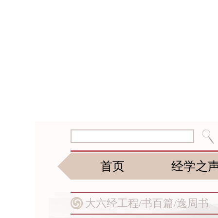
首页
经学之
大六经工程/
书百篇/
逸周书