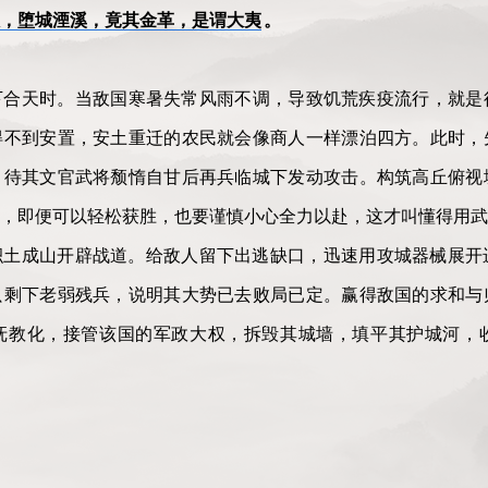
，堕城湮溪，竟其金革，是谓大夷
。
下合天时。当敌国寒暑失常风雨不调，导致饥荒疾疫流行，就是
得不到安置，安土重迁的农民就会像商人一样漂泊四方。此时，
，待其文官武将颓惰自甘后再兵临城下发动攻击。构筑高丘俯视
，即便可以轻松获胜，也要谨慎小心全力以赴，这才叫懂得用武
积土成山开辟战道。给敌人留下出逃缺口，迅速用攻城器械展开
只剩下老弱残兵，说明其大势已去败局已定。赢得敌国的求和与
抚教化，接管该国的军政大权，拆毁其城墙，填平其护城河，