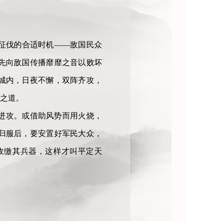
征伐的合适时机——敌国民众
先向敌国传播靡靡之音以败坏
城内，日夜不懈，双阵齐攻，
之道。
进攻。或借助风势而用火烧，
归服后，要安置好军民大众，
收缴其兵器，这样才叫平定天