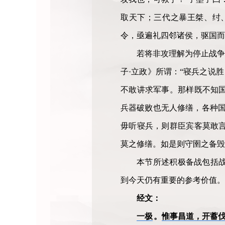
取天下；三代之暴王桀、纣
令，亟遍礼四邻诸侯，驱国而
若将非攻理解为停止战争
子·立政》所谓：“寝兵之说
不敢讲求军事。那样既不知
兵器破败也无人修缮，各种国
毋听寝兵，则群臣宾客莫敢
莫之修缮。如是则守圉之备毁
本节所述积极备战包括
到今天仍有重要的参考价值。
经文：
一极
。
惟事昌道，开蓄