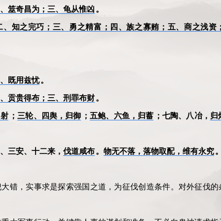
、筮奇昌为；三、龟从惟凶
。
二、知之完巧；三、勇之精富；四、族之寡贿；五、商之浅资
、既用兹忧
。
、贡贵得布；三、刑罪布财
。
归射
；
三轮、四舆，归御
；
五鲍、六鱼，归蓄
；七陶、八冶，
归
、三安、十二来，
伐道咸布
。
物无不落，落物取配，维有永究
犯大错，实事求是探索强国之道，为征伐创造条件。对外征伐的