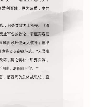
者爱利百姓，厚为皮币，卑辞
备战，只会导致国土沦丧。《管
信废止军备的议论，群臣宾客便
果城郭毁坏也无人筑补；盔甲
也将丧失御敌斗志。“人君唯
毁坏，莫之筑补；甲弊兵凋，
说胜，则险阻不守。’”
面，是西周的总体战思想，直