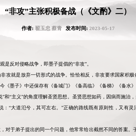
“非攻”主张积极备战（《文酌》二）
作者:
翟玉忠 蔡青
发布时间:
2023-05-17
观是反对侵略战争，即墨子提倡的“非攻”。
为非攻就是放弃一切形式的战争。恰恰相反，非攻要求国家积极
今《墨子》中还保存有《备城门》《备高临》《备梯》《备水》
说”和“主义”的角度理解圣贤思想。圣贤思想如药，因病而施治
说：“大道氾兮，其可左右。”正确的路线既有原则性，又有灵
，对于弟子提出的同一个问题，他常常给出截然不同的答案。子