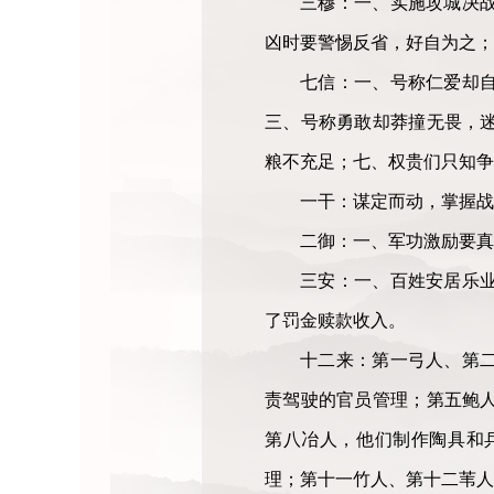
三穆：一、实施攻城决
凶时要警惕反省，好自为之；
七信：一、号称仁爱却
三、号称勇敢却莽撞无畏，
粮不充足；七、权贵们只知争
一干：谋定而动，掌握战
二御：一、军功激励要真
三安：一、百姓安居乐
了罚金赎款收入。
十二来：第一弓人、第
责驾驶的官员管理；第五鲍
第八冶人，他们制作陶具和
理；第十一竹人、第十二苇人