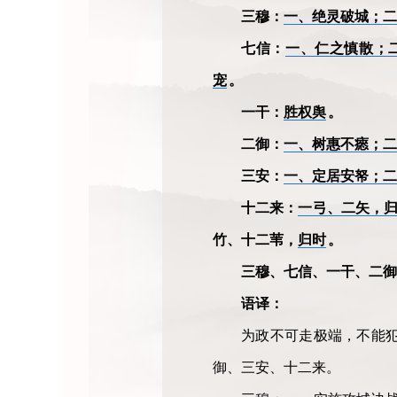
三穆：
一、绝灵破城；二
七信：
一、仁之慎散；
宠
。
一干：
胜权舆
。
二御：
一、树惠不瘱；二
三安：
一、定居安帑；二
十二来：
一弓、二矢，
竹、十二苇，
归时
。
三穆、七信、一干、二御
语译：
为政不可走极端，不能
御、三安、十二来。