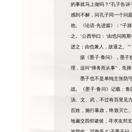
的事就马上做吗？”孔子告诉
感到不解，问孔子同一个问
他。《论语·先进篇》：“子路
之。’公西华曰：‘由也问闻
进之；由也兼人，故退之。’”
据《墨子·鲁问》，墨子
理，这叫“择务而从事”，先
墨子也不是单纯主张防
战。《墨子·鲁问》记载：鲁
汤、文、武，不过有百里见
百姓，施行暴政，终致灭亡
地遍交四邻诸侯，寻求友邦支
攻我也，可救乎？’子墨子曰