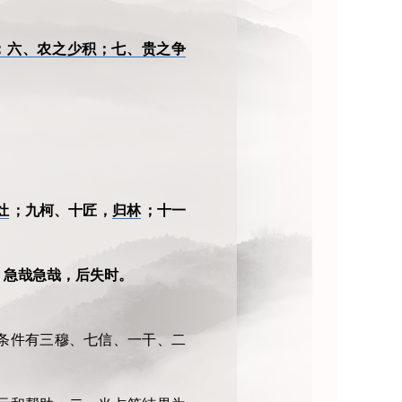
；六、农之少积；七、贵之争
灶
；九柯、十匠，
归林
；十一
。急哉急哉，后失时。
条件有三穆、七信、一干、二