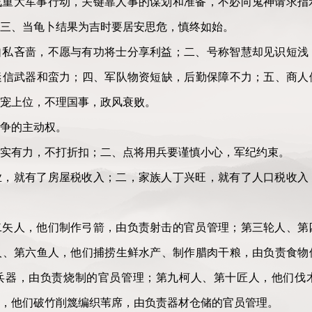
战重大军事行动，关键靠人事的谋划和准备，不必向鬼神请求指
三、当龟卜结果为吉时要居安思危，慎终如始。
自私吝啬，不愿与有功将士分享利益；二、号称智慧却见识短浅
迷信武器和蛮力；四、军队物资短缺，后勤保障不力；五、商人
宠上位，不理国事，政风衰败。
争的主动权。
实有力，不打折扣；二、点将用兵要谨慎小心，军纪约束。
业，就有了房屋税收入；二，家族人丁兴旺，就有了人口税收入
二矢人，他们制作弓箭，由负责射击的官员管理；第三轮人、第
人、第六鱼人，他们捕捞生鲜水产、制作腊肉干粮，由负责食物
兵器，由负责烧制的官员管理；第九柯人、第十匠人，他们伐
，他们破竹削篾编织苇席，由负责器材仓储的官员管理。