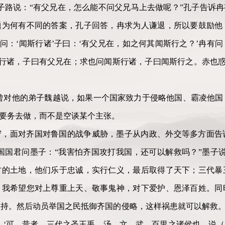
子路说：“有父兄在，怎么能不问父兄马上去做呢？”孔子告诉冉
题为何有不同的答案，孔子回答，冉求为人谦退，所以要鼓励他
问：‘闻斯行诸’子曰：‘有父兄在，如之何其闻斯行之？’冉有问
斯行诸，子曰有父兄在；求也问闻斯行诸，子曰闻斯行之。赤也惑
曾对他的弟子魏越说，如果一个国家致力于侵略他国、霸凌他国
择要务去做，而不是空谈某个主张。
守，面对齐国对鲁国的战争威胁，墨子从内政、外交等多方面告
国国君问墨子：“我害怕齐国攻打我国，还可以解救吗？”墨子
方的土地，他们乐于忠诚，实行仁义，最后取得了天下；三代暴
。我希望您对上尊重上天、敬事鬼神，对下爱护、恩泽百姓。同
持。然后动员举国之民抵御齐国的侵略，这样祸患就可以解救。
：‘可。昔者，三代之圣王禹、汤、文、武，百里之诸侯也，说（