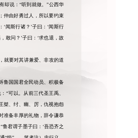
有却说：“听到就做。”公西华
；仲由好勇过人，所以要约束
：‘闻斯行诸？’子曰：‘闻斯行
，敢问？’子曰：‘求也退，故
，就要对其讲兼爱、非攻的道
诉鲁国国君全民动员、积极备
说：“可以。从前三代圣王禹、
王桀、纣、幽、厉，仇视抱怨
时准备丰厚的礼物，辞令谦恭
“鲁君谓子墨子曰：‘吾恐齐之
通“悦”——笔者注）忠行义，