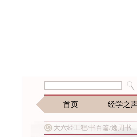
首页
经学之
大六经工程/
书百篇/
逸周书